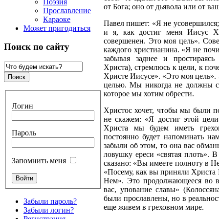
Поэзия
от Бога; оно от дьявола или от в
Прославление
Караоке
Павел пишет: «Я не усовершился;
Может пригодиться
и я, как достиг меня Иисус Х
совершенен. Это моя цель». Сов
Поиск по сайту
каждого христианина. «Я не почи
забывая заднее и простираясь
Христа), стремлюсь к цели, к по
Христе Иисусе». «Это моя цель».
целью. Мы никогда не должны с
которое мы хотим обрести.
Логин
Христос хочет, чтобы мы были п
не скажем: «Я достиг этой цели
Христа мы будем иметь грехо
Пароль
постоянно будет напоминать на
забыли об этом, то она вас обма
ловушку ереси «святая плоть». В
Запомнить меня
сказано: «Вы имеете полноту в Не
«Посему, как вы приняли Христа И
Нем». Это продолжающееся во в
вас, упование славы» (Колоссян
были прославлены, но в реальнос
Забыли пароль?
еще живем в греховном мире.
Забыли логин?
Регистрация