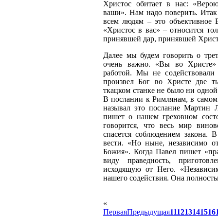
Христос обитает в нас: «Веро
ваши». Нам надо поверить. Итак
всем людям – это объективное Е
«Христос в вас» – относится то
принявшей дар, принявшей Христ
Далее мы будем говорить о трет
очень важно. «Вы во Христе»
работой. Мы не содействовали
произвел Бог во Христе две т
ткацком станке не было ни одной
В послании к Римлянам, в самом 
называл это послание Мартин Л
пишет о нашем греховном сост
говорится, что весь мир вино
спасется соблюдением закона. В
вести. «Но ныне, независимо от
Божия». Когда Павел пишет «пра
виду праведность, приготов
исходящую от Него. «Независим
нашего содействия. Она полность
«
Первая
Предыдущая
11
12
13
14
15
16