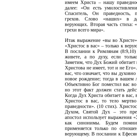
имеем Христа – нашу праведнос
далее: «Он есть умилостивле
Спаситель, Он праведность, 
грехов. Слово «наших» в да
верующих. Вторая часть стиха: «
грехи всего мира».
Итак выражение «вы во Христе» 
«Христос в вас» – только к веру
В послании к Римлянам (8:9,10)
живете, а по духу, если толь
Заметим, что Дух Божий обитает 
Христова не имеет, тот и не Его»
вас, что означает, что вы духовн
новое рождение; тогда в вашем 
Объективно Бог поместил вас во 
но этот факт должен стать дей
Когда Дух Христа обитает в вас,
Христос в вас, то тело мертв
праведности». (10 стих). Христо
Духом, Святой Дух – это пре
апостол использует выражения «Х
как синонимы. Будем помни
применяется только по отнош
верующему. В послании к Ефесяна