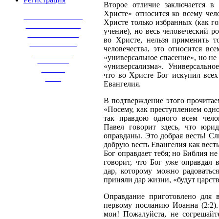
Второе отличие заключается в
Христе» относится ко всему чело
_______________
Христе только избранных (как го
______________
учение), но весь человеческий ро
_____________
во Христе, нельзя применить 
____________
человечества, это относится вс
__________
«универсальное спасение», но не
________
«универсализма». Универсальное
______
что во Христе Бог искупил всех
____
Евангелия.
В подтверждение этого прочитаем
«Посему, как преступлением одно
так правдою одного всем чело
Павел говорит здесь, что юри
оправданы. Это добрая весть! С
добрую весть Евангелия как вест
Бог оправдает тебя; но Библия н
говорит, что Бог уже оправдал 
дар, которому можно радоваться
приняли дар жизни, «будут царств
Оправдание приготовлено для 
первому посланию Иоанна (2:2).
мои! Пожалуйста, не согрешайт