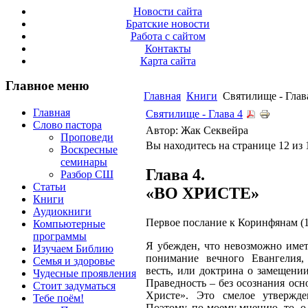
Новости сайта
Братские новости
Работа с сайтом
Контакты
Карта сайта
Главное меню
Главная
Книги
Святилище - Глав
Главная
Святилище - Глава 4
Слово пастора
Автор: Жак Секвейра
Проповеди
Вы находитесь на странице 12 из 
Воскресные
семинары
Глава 4.
Разбор СШ
Статьи
«ВО ХРИСТЕ»
Книги
Аудиокниги
Первое послание к Коринфянам (1
Компьютерные
программы
Я убежден, что невозможно имет
Изучаем Библию
понимание вечного Евангелия, 
Семья и здоровье
весть, или доктрина о замещени
Чудесные проявления
Праведность – без осознания осн
Стоит задуматься
Христе». Это смелое утвержд
Тебе поём!
Поэтому, по моему мнению, то, о