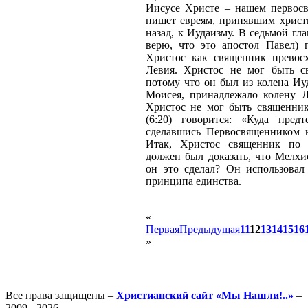
Иисусе Христе – нашем первос
пишет евреям, принявшим христи
назад, к Иудаизму. В седьмой гла
верю, что это апостол Павел) п
Христос как священник превос
Левия. Христос не мог быть с
потому что он был из колена Иу
Моисея, принадлежало колену Ле
Христос не мог быть священни
(6:20) говорится: «Куда пре
сделавшись Первосвященником 
Итак, Христос священник по 
должен был доказать, что Мелхи
он это сделал? Он использовал
принципа единства.
«
Первая
Предыдущая
11
12
13
14
15
16
»
Все права защищены –
Христианский сайт «Мы Нашли!..»
–
2009 - 2026