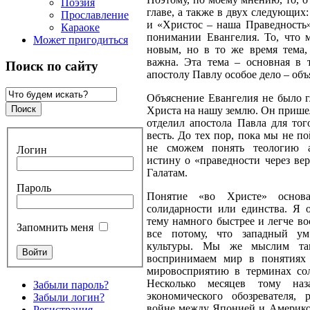
Поэзия
главе, а также в двух следующих
Прославление
и «Христос – наша Праведность»
Караоке
понимании Евангелия. То, что 
Может пригодиться
новым, но в то же время тема,
важна. Эта тема – основная в 
Поиск по сайту
апостолу Павлу особое дело – объ
Объяснение Евангелия не было 
Христа на нашу землю. Он пришел
отделил апостола Павла для тог
весть. До тех пор, пока мы не п
не сможем понять теологию а
Логин
истину о «праведности через ве
Галатам.
Пароль
Понятие «во Христе» основ
солидарности или единства. Я 
тему намного быстрее и легче во
Запомнить меня
все потому, что западный ум
культуры. Мы же мыслим та
воспринимаем мир в понятиях 
мировосприятию в терминах со
Несколько месяцев тому на
Забыли пароль?
экономического обозревателя,
Забыли логин?
войне между Японией и Америкой
Регистрация