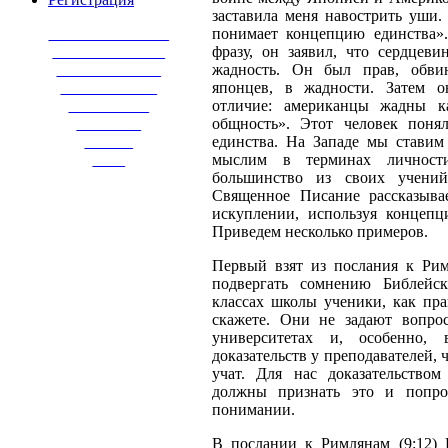
заставила меня навострить уши. 
_______________
понимает концепцию единства»
______________
фразу, он заявил, что сердцеви
_____________
жадность. Он был прав, обви
____________
японцев, в жадности. Затем 
__________
отличие: американцы жадны к
________
общность». Этот человек поня
______
единства. На Западе мы ставим
____
мыслим в терминах личности
большинство из своих учений
Священное Писание рассказыва
искуплении, используя концепц
Приведем несколько примеров.
Первый взят из послания к Римл
подвергать сомнению Библейс
классах школы ученики, как пра
скажете. Они не задают вопрос
университетах и, особенно,
доказательств у преподавателей, 
учат. Для нас доказательство
должны признать это и попр
понимании.
В послании к Римлянам (9:12) 