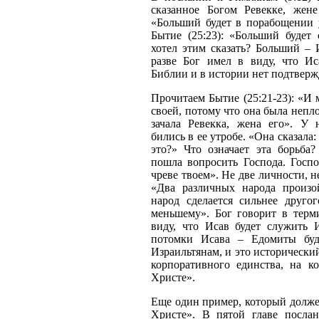
сказанное Богом Ревекке, жен
«Больший будет в порабощении 
Бытие (25:23): «Больший будет
хотел этим сказать? Больший – 
разве Бог имел в виду, что И
Библии и в истории нет подтверж
Прочитаем Бытие (25:21-23): «И 
своей, потому что она была непло
зачала Ревекка, жена его». У
бились в ее утробе. «Она сказала: 
это?» Что означает эта борьба
пошла вопросить Господа. Госпо
чреве твоем». Не две личности, н
«Два различных народа произо
народ сделается сильнее друго
меньшему». Бог говорит в терм
виду, что Исав будет служить И
потомки Исава – Едомиты буд
Израильтянам, и это исторический
корпоративного единства, на к
Христе».
Еще один пример, который долже
Христе». В пятой главе посла