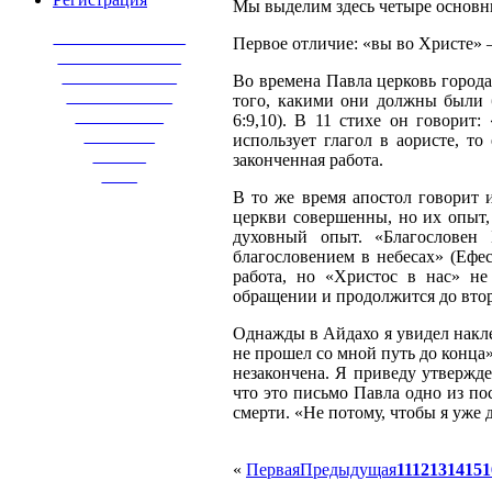
Мы выделим здесь четыре основн
_______________
Первое отличие: «вы во Христе» –
______________
_____________
Во времена Павла церковь город
____________
того, какими они должны были б
__________
6:9,10). В 11 стихе он говорит
________
использует глагол в аористе, т
______
законченная работа.
____
В то же время апостол говорит 
церкви совершенны, но их опыт, 
духовный опыт. «Благословен
благословением в небесах» (Ефес
работа, но «Христос в нас» не
обращении и продолжится до вто
Однажды в Айдахо я увидел накле
не прошел со мной путь до конца»
незакончена. Я приведу утвержд
что это письмо Павла одно из по
смерти. «Не потому, чтобы я уже д
«
Первая
Предыдущая
11
12
13
14
15
1