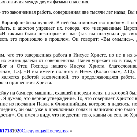
ых отличия между двумя фазами спасения.
 это законченная работа, совершенная две тысячи лет назад. Вы 
а Коринф не была лучшей. В ней было множество проблем. Пос
ыть, и апостол упрекает их, говоря, что «неправедные Царс
: «И такими были некоторые из вас (так вы поступали до св
о есть это произошло в прошлом. Он говорит: «Вы омылись».
им, что это завершенная работа в Иисусе Христе, но не в их
их жизнь далеки от совершенства. Павел упрекает их в том, 
 Бог и Отец Господа нашего Иисуса Христа, благослови
янам, 1:3). «И вы имеете полноту в Нем». (Колоссянам, 2:10)
 является работой законченной, это продолжающаяся работа
рого пришествия Христа.
йку на бампере машины, ехавшей впереди меня, на которой была
. Я думаю, это верное утверждение. То, что совершает Христос 
ение из послания Павла к Филиппийцам, которое, я надеюсь, п
следних, он был уже в преклонных годах и написано оно было 
остиг». Он имел в виду, что не достиг того, каким он есть во Хр
6
17
18
19
20
Следующая
Последняя
»