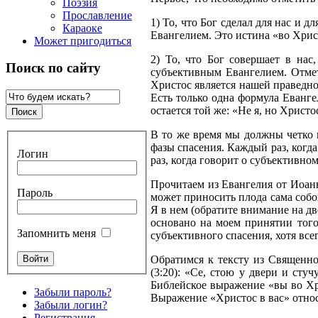
Поэзия
Прославление
1) То, что Бог сделал для нас и 
Караоке
Евангелием. Это истина «во Хрис
Может пригодиться
2) То, что Бог совершает в нас
Поиск по сайту
субъективным Евангелием. Отмети
Христос является нашей праведнос
Есть только одна формула Еванге
остается той же: «Не я, но Христо
В то же время мы должны четко 
фазы спасения. Каждый раз, когд
Логин
раз, когда говорит о субъективно
Прочитаем из Евангелия от Иоанна
Пароль
может приносить плода сама собою,
Я в нем (обратите внимание на дв
основано на моем принятии того
Запомнить меня
субъективного спасения, хотя все
Обратимся к тексту из Священн
(3:20): «Се, стою у двери и сту
Библейское выражение «вы во Хри
Забыли пароль?
Выражение «Христос в вас» относ
Забыли логин?
Регистрация