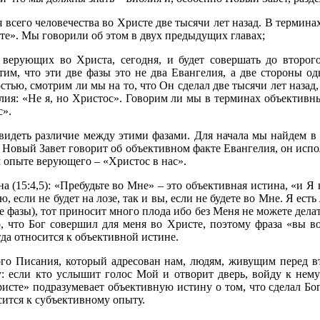
для всего человечества во Христе две тысячи лет назад. В терми
те». Мы говорили об этом в двух предыдущих главах;
, верующих во Христа, сегодня, и будет совершать до второ
м, что эти две фазы это не два Евангелия, а две стороны од
тью, смотрим ли мы на то, что Он сделал две тысячи лет назад, 
лия: «Не я, но Христос». Говорим ли мы в терминах объектив
с».
видеть различие между этими фазами. Для начала мы найдем 
а Новый Завет говорит об объективном факте Евангелия, он исп
м опыте верующего – «Христос в нас».
 (15:4,5): «Пребудьте во Мне» – это объективная истина, «и Я в
 если не будет на лозе, так и вы, если не будете во Мне. Я есть 
е фазы), тот приносит много плода ибо без Меня не можете делат
, что Бог совершил для меня во Христе, поэтому фраза «вы в
гда относится к объективной истине.
ого Писания, который адресован нам, людям, живущим перед 
чу: если кто услышит голос Мой и отворит дверь, войду к нем
сте» подразумевает объективную истину о том, что сделал Бог 
ится к субъективному опыту.