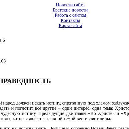
Новости сайта
Братские новости
Работа с сайтом
Контакты
Карта сайта
а 6
103
 ПРАВЕДНОСТЬ
 народ должен искать истину, спрятанную под хламом заблужд
адать и поглотит все другие – один интерес, одна тема: Христ
у чудесную истину. Предыдущие две главы «Во Христе» и «Х
темы, которая является главной темой вести святилища.
и что мы должны знать – Библия и, особенно Новый Завет, разде