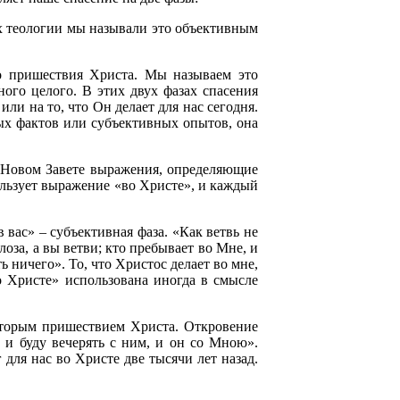
нах теологии мы называли это объективным
го пришествия Христа. Мы называем это
ного целого. В этих двух фазах спасения
или на то, что Он делает для нас сегодня.
ных фактов или субъективных опытов, она
в Новом Завете выражения, определяющие
ользует выражение «во Христе», и каждый
 вас» – субъективная фаза. «Как ветвь не
лоза, а вы ветви; кто пребывает во Мне, и
ь ничего». То, что Христос делает во мне,
о Христе» использована иногда в смысле
вторым пришествием Христа. Откровение
у и буду вечерять с ним, и он со Мною».
для нас во Христе две тысячи лет назад.