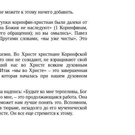
не можете к этому ничего добавить.
тупки коринфян-христиан были далеки от
тва Божия не наследуют» (1 Коринфянам,
оего обращения); но вы омылись». Павел
 Другими словами, «вы уже чисты». Это
 жизни. Во Христе христиане Коринфской
что они не созидают, не взращивают свой
вший нас во Христе всяким духовным
. Итак «мы во Христе» – это завершенная
, которая началась при нашем духовном
 надпись: «Будьте ко мне терпеливы, Бог
во мне, – это продолжающаяся работа. Она
оможет нам лучше понять это. Вспомним,
в тюрьме, незадолго до его мученической
исте. Он все еще стремится к этому.