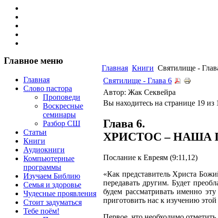
Главное меню
Главная
Книги
Святилище - Глав
Главная
Святилище - Глава 6
Слово пастора
Автор: Жак Секвейра
Проповеди
Вы находитесь на странице 19 из 
Воскресные
семинары
Глава 6.
Разбор СШ
Статьи
ХРИСТОС – НАША
Книги
Аудиокниги
Послание к Евреям (9:11,12)
Компьютерные
программы
«Как представитель Христа Божий
Изучаем Библию
передавать другим. Будет преобл
Семья и здоровье
будем рассматривать именно эт
Чудесные проявления
приготовить нас к изучению этой 
Стоит задуматься
Тебе поём!
Первое, что необходимо отметить 