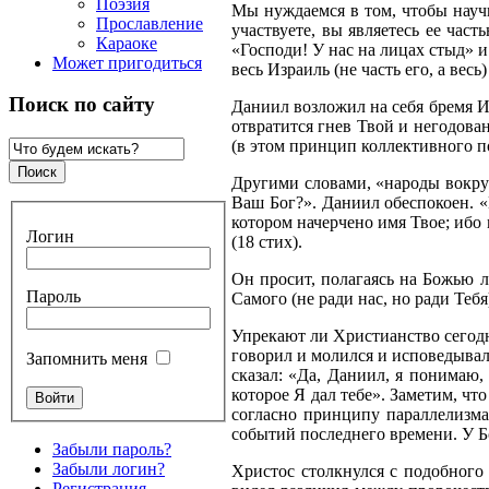
Поэзия
Мы нуждаемся в том, чтобы научи
Прославление
участвуете, вы являетесь ее час
Караоке
«Господи! У нас на лицах стыд» и
Может пригодиться
весь Израиль (не часть его, а весь
Поиск по сайту
Даниил возложил на себя бремя Из
отвратится гнев Твой и негодован
(в этом принцип коллективного п
Другими словами, «народы вокруг
Ваш Бог?». Даниил обеспокоен. «
котором начерчено имя Твое; ибо
Логин
(18 стих).
Он просит, полагаясь на Божью л
Пароль
Самого (не ради нас, но ради Тебя
Упрекают ли Христианство сегодня
говорил и молился и исповедывал
Запомнить меня
сказал: «Да, Даниил, я понимаю,
которое Я дал тебе». Заметим, чт
согласно принципу параллелизма,
событий последнего времени. У Б
Забыли пароль?
Забыли логин?
Христос столкнулся с подобного 
Регистрация