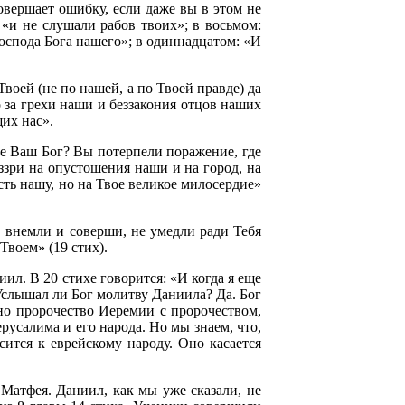
овершает ошибку, если даже вы в этом не
 «и не слушали рабов твоих»; в восьмом:
Господа Бога нашего»; в одиннадцатом: «И
воей (не по нашей, а по Твоей правде) да
о за грехи наши и беззакония отцов наших
их нас».
де Ваш Бог? Вы потерпели поражение, где
ззри на опустошения наши и на город, на
ть нашу, но на Твое великое милосердие»
, внемли и соверши, не умедли ради Тебя
Твоем» (19 стих).
ил. В 20 стихе говорится: «И когда я еще
Услышал ли Бог молитву Даниила? Да. Бог
ино пророчество Иеремии с пророчеством,
русалима и его народа. Но мы знаем, что,
сится к еврейскому народу. Оно касается
 Матфея. Даниил, как мы уже сказали, не