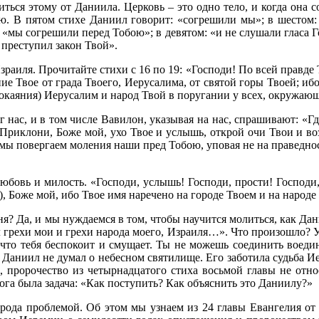
ться этому от Даниила. Церковь – это одно тело, и когда она с
тью. В пятом стихе Даниил говорит: «согрешили мы»; в шестом:
 «мы согрешили перед Тобою»; в девятом: «и не слушали гласа 
) преступил закон Твой».
раиля. Прочитайте стихи с 16 по 19: «Господи! По всей правде Т
ие Твое от града Твоего, Иерусалима, от святой горы Твоей; иб
окаяния) Иерусалим и народ Твой в поругании у всех, окружающ
 нас, и в том числе Вавилон, указывая на нас, спрашивают: «Г
Приклони, Боже мой, ухо Твое и услышь, открой очи Твои и во
 мы повергаем моления наши пред Тобою, уповая не на праведнос
юбовь и милость. «Господи, услышь! Господи, прости! Господи
), Боже мой, ибо Твое имя наречено на городе Твоем и на народе 
? Да, и мы нуждаемся в том, чтобы научится молиться, как Дани
 грехи мои и грехи народа моего, Израиля…». Что произошло? 
 что тебя беспокоит и смущает. Ты не можешь соединить воед
о Даниил не думал о небесном святилище. Его заботила судьба Ие
 пророчество из четырнадцатого стиха восьмой главы не отно
ога была задача: «Как поступить? Как объяснить это Даниилу?»
рода проблемой. Об этом мы узнаем из 24 главы Евангелия от