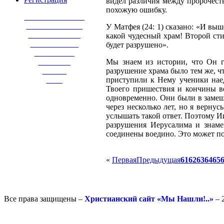
видел различия между пророчест
похожую ошибку.
_______________
______________
У Матфея (24: 1) сказано: «И вы
_____________
какой чудесный храм! Второй стих
____________
будет разрушено».
__________
________
Мы знаем из истории, что Он г
______
разрушение храма было тем же, ч
____
приступили к Нему ученики наед
Твоего пришествия и кончины ве
одновременно. Они были в замеша
через несколько лет, но я верну
услышать такой ответ. Поэтому Ии
разрушения Иерусалима и знаме
соединены воедино. Это может пок
«
Первая
Предыдущая
61
62
63
64
65
Все права защищены –
Христианский сайт «Мы Нашли!..»
– 