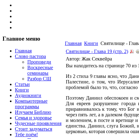
Главное меню
Главная
Книги
Святилище - Глава 
Главная
Святилище - Глава 19 (стр. 2)
Слово пастора
Автор: Жак Секвейра
Проповеди
Вы находитесь на странице 70 из 
Воскресные
семинары
Из 2 стиха 9 главы ясно, что Да
Разбор СШ
Палестине, о том, что Иерусали
Статьи
проблемой было то, что, согласно 
Книги
Аудиокниги
Поэтому Даниил обеспокоен и сму
Компьютерные
Для евреев разрушение города 
программы
приравнивалось к тому, что Бог 
Изучаем Библию
через пять лет, а в далеком буду
Семья и здоровье
и молением, в посте и вретище и
Чудесные проявления
единства. Даниил, слуга Божий, 
Стоит задуматься
церковью, которая совершила оши
Тебе поём!