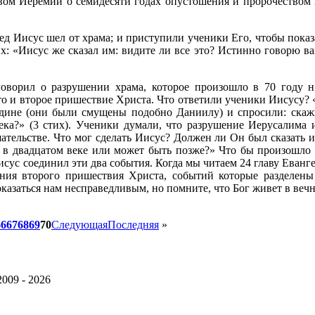
вом Иеремии о семидесяти годах опустошения и пророчеством 
шед Иисус шел от храма; и приступили ученики Его, чтобы показ
: «Иисус же сказал им: видите ли все это? Истинно говорю вам
оворил о разрушении храма, которое произошло в 70 году н
то и второе пришествие Христа. Что ответили ученики Иисусу? «
ине (они были смущены подобно Даниилу) и спросили: скажи 
ка?» (3 стих). Ученики думали, что разрушение Иерусалима 
тельстве. Что мог сделать Иисус? Должен ли Он был сказать 
сь в двадцатом веке или может быть позже?» Что бы произошл
сус соединил эти два события. Когда мы читаем 24 главу Еванге
ния второго пришествия Христа, событий которые разделены
азаться нам несправедливым, но помните, что Бог живет в вечно
66
67
68
69
70
Следующая
Последняя
»
2009 - 2026