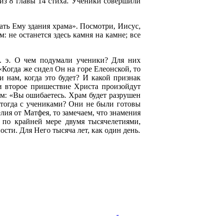
из 8 главы 14 стиха. Ученики совершили
ать Ему здания храма». Посмотри, Иисус,
: не останется здесь камня на камне; все
. э. О чем подумали ученики? Для них
Когда же сидел Он на горе Елеонской, то
нам, когда это будет? И какой признак
и второе пришествие Христа произойдут
им: «Вы ошибаетесь. Храм будет разрушен
о тогда с учениками? Они не были готовы
лия от Матфея, то замечаем, что знамения
 по крайней мере двумя тысячелетиями,
сти. Для Него тысяча лет, как один день.
-
-