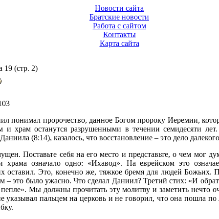
Новости сайта
Братские новости
Работа с сайтом
Контакты
Карта сайта
19 (стр. 2)
103
ниил понимал пророчество, данное Богом пророку Иеремии, ко
м и храм останутся разрушенными в течении семидесяти лет.
Даниила (8:14), казалось, что восстановление – это дело далеког
щен. Поставьте себя на его место и представьте, о чем мог д
и храма означало одно: «Ихавод». На еврейском это означа
их оставил. Это, конечно же, тяжкое бремя для людей Божьих. П
щем – это было ужасно. Что сделал Даниил? Третий стих: «И обра
 пепле». Мы должны прочитать эту молитву и заметить нечто 
не указывал пальцем на церковь и не говорил, что она пошла по
бку.