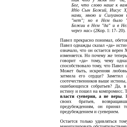
Бог, что слово наше к ва
Ибо Сын Божий, Иисус Хр
нами, мною и Силуаном 
"нет"; но в Нем было "
Божии в Нем "да" и в Нем
через нас»
(2Кор. 1: 17- 20).
Павел прекрасно понимал, обето
Павел однажды сказал «да» истин
означало, что он остается верен 
изменяется. Но почему же теперь
говорит «да» тому, чему одн
способствовало тому, что Павел 
Может быть, искренняя любовь
затмила его сердце? Заметил 
соотечественников выше истины, 
ошибающихся собратьев? Да, в
истину и пошел на компромисс. 
власти суеверия, а не веры
. 
своих братьев, возвраща
предубеждениям, он принял т
предубеждением и суеверием.
Остается только удивляться том
манипулировать обстоятельствами