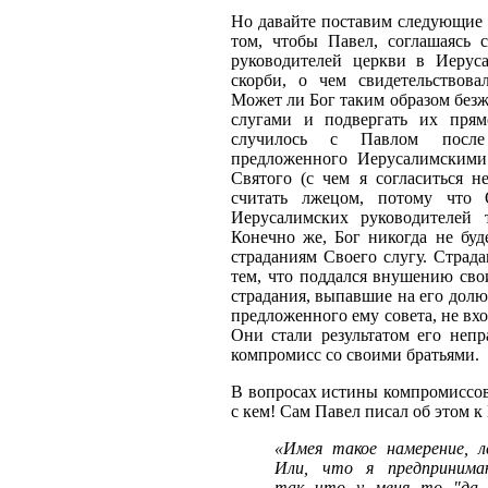
Но давайте поставим следующие 
том, чтобы Павел, соглашаясь
руководителей церкви в Иерус
скорби, о чем свидетельствов
Может ли Бог таким образом безж
слугами и подвергать их прям
случилось с Павлом после
предложенного Иерусалимскими
Святого (с чем я согласиться н
считать лжецом, потому что
Иерусалимских руководителей 
Конечно же, Бог никогда не буд
страданиям Своего слугу. Страда
тем, что поддался внушению сво
страдания, выпавшие на его долю
предложенного ему совета, не вх
Они стали результатом его непр
компромисс со своими братьями.
В вопросах истины компромиссов
с кем! Сам Павел писал об этом
«Имея такое намерение, л
Или, что я предпринима
так что у меня то "да, 