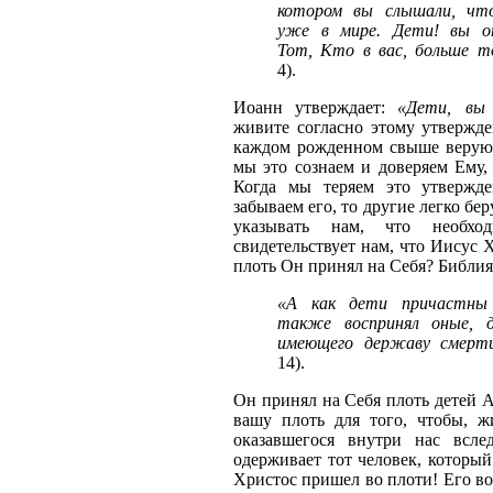
котором вы слышали, чт
уже в мире. Дети! вы от
Тот, Кто в вас, больше т
4).
Иоанн утверждает:
«Дети, вы
живите согласно этому утвержде
каждом рожденном свыше верующ
мы это сознаем и доверяем Ему,
Когда мы теряем это утвержд
забываем его, то другие легко бе
указывать нам, что необхо
свидетельствует нам, что Иисус 
плоть Он принял на Себя? Библия
«А как дети причастны
также воспринял оные, 
имеющего державу смерти
14).
Он принял на Себя плоть детей 
вашу плоть для того, чтобы, жи
оказавшегося внутри нас всле
одерживает тот человек, который 
Христос пришел во плоти! Его во