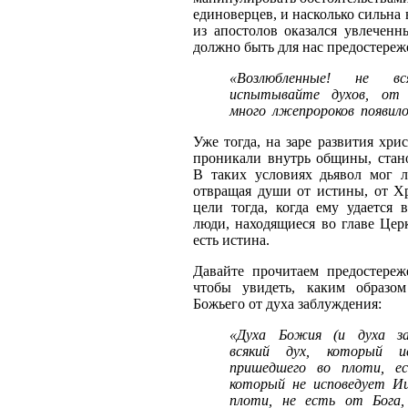
единоверцев, и насколько сильна 
из апостолов оказался увлеченн
должно быть для нас предостереж
«Возлюбленные! не в
испытывайте духов, от
много лжепророков появило
Уже тогда, на заре развития хри
проникали внутрь общины, стано
В таких условиях дьявол мог л
отвращая души от истины, от Хр
цели тогда, когда ему удается 
люди, находящиеся во главе Церк
есть истина.
Давайте прочитаем предостереж
чтобы увидеть, каким образ
Божьего от духа заблуждения:
«Духа Божия (и духа за
всякий дух, который и
пришедшего во плоти, ес
который не исповедует Ии
плоти, не есть от Бога,