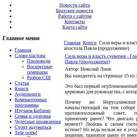
Новости сайта
Братские новости
Работа с сайтом
Контакты
Карта сайта
Главное меню
Главная
Книги
Сила веры и власт
апостола Павла (продолжение)
Главная
Слово пастора
Сила веры и власть суеверия - Гла
Проповеди
Павла (продолжение)
Воскресные
Автор: Николай Линк
семинары
Вы находитесь на странице 15 из 
Разбор СШ
Статьи
Это был первый опубликованный
Книги
церковью для руководства, с кото
Аудиокниги
Компьютерные
Почему же Иерусалимски
программы
начальствующий на том соборе
Изучаем Библию
противоположный совет, пр
Семья и здоровье
принятому ранее? Что двигало 
Чудесные проявления
момент? Любовь к своим соот
Стоит задуматься
истине? Но ведь нельзя же в уго
Тебе поём!
решение, принятое ранее от имен