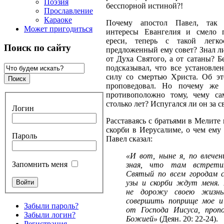
Поэзия
бесспорной истиной?!
Прославление
Караоке
Почему апостол Павел, так 
Может пригодиться
интересы Евангелия и смело 
ереси, теперь с такой легк
Поиск по сайту
предложенный ему совет? Знал ли 
от Духа Святого, а от сатаны? Б
подсказывал, что все установле
силу со смертью Христа. Об э
проповедовал. Но почему же 
противоположно тому, чему с
столько лет? Испугался ли он за 
Логин
Расставаясь с братьями в Мелите 
скорби в Иерусалиме, о чем ему
Пароль
Павел сказал:
«И вот, ныне я, по влечен
Запомнить меня
зная, что там встрети
Святый по всем городам с
узы и скорби ждут меня. 
не дорожу своею жизнь
совершить поприще мое и 
Забыли пароль?
от Господа Иисуса, пропо
Забыли логин?
Божией»
(Деян. 20: 22-24).
Регистрация