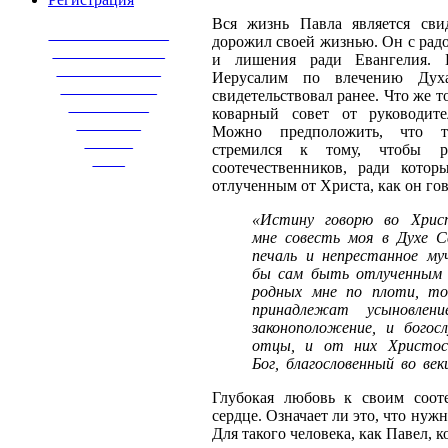
Вся жизнь Павла является сви
_______________
дорожил своей жизнью. Он с радо
______________
и лишения ради Евангелия.
_____________
Иерусалим по влечению Дух
____________
свидетельствовал ранее. Что же т
__________
коварный совет от руководит
________
Можно предположить, что т
______
стремился к тому, чтобы р
____
соотечественников, ради кото
отлученным от Христа, как он го
«Истину говорю во Христ
мне совесть моя в Духе С
печаль и непрестанное му
бы сам быть отлученным 
родных мне по плоти, то
принадлежат усыновлен
законоположение, и богос
отцы, и от них Христос
Бог, благословенный во век
Глубокая любовь к своим соот
сердце. Означает ли это, что нуж
Для такого человека, как Павел, 