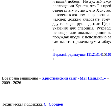
и вашей победы. Но дух заблужде
воплощении Христа, что Он пребы
отвергая эту истину, что Христо
человека в ложном направлении. 
человек должен следовать тому
другие люди, руководители Церк
указания для спасения. Руково
исповедовали ложные принципы,
побуждая людей к исполнению за
самым, что заражены духом заблу
«
Первая
Предыдущая
11
12
13
14
15
16
»
Все права защищены –
Христианский сайт «Мы Нашли!..»
–
2009 - 2026
-
-
Техническая поддержка
С. Соседов