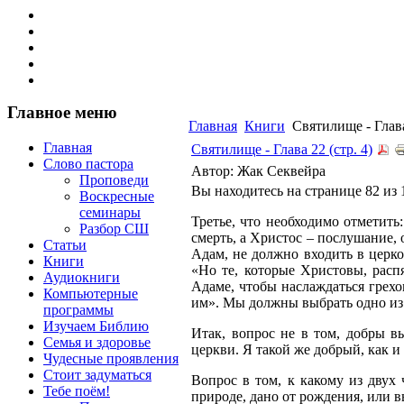
Главное меню
Главная
Книги
Святилище - Глава 
Главная
Святилище - Глава 22 (стр. 4)
Слово пастора
Автор: Жак Секвейра
Проповеди
Вы находитесь на странице 82 из 
Воскресные
семинары
Третье, что необходимо отметить
Разбор СШ
смерть, а Христос – послушание, 
Статьи
Адам, не должно входить в церко
Книги
«Но те, которые Христовы, расп
Аудиокниги
Адаме, чтобы наслаждаться грехо
Компьютерные
им». Мы должны выбрать одно из 
программы
Изучаем Библию
Итак, вопрос не в том, добры в
Семья и здоровье
церкви. Я такой же добрый, как и
Чудесные проявления
Стоит задуматься
Вопрос в том, к какому из двух
Тебе поём!
природе, дано от рождения, или в