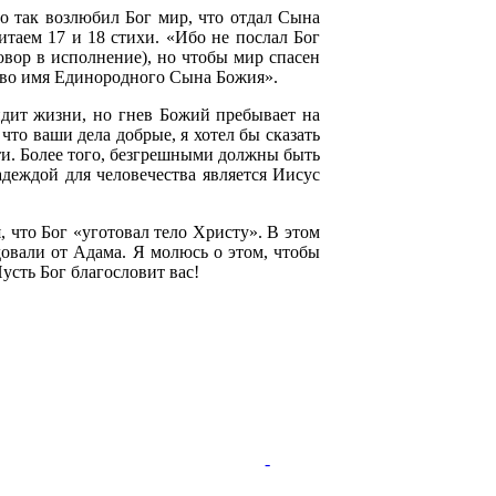
бо так возлюбил Бог мир, что отдал Сына
таем 17 и 18 стихи. «Ибо не послал Бог
овор в исполнение), но чтобы мир спасен
л во имя Единородного Сына Божия».
дит жизни, но гнев Божий пребывает на
 что ваши дела добрые, я хотел бы сказать
ти. Более того, безгрешными должны быть
адеждой для человечества является Иисус
 что Бог «уготовал тело Христу». В этом
довали от Адама. Я молюсь о этом, чтобы
усть Бог благословит вас!
-
-