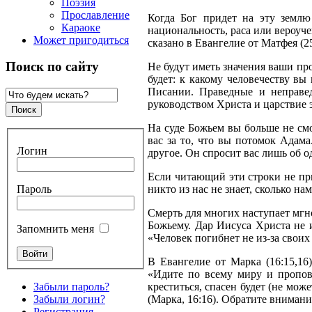
Поэзия
Прославление
Когда Бог придет на эту землю
Караоке
национальность, раса или вероуче
Может пригодиться
сказано в Евангелие от Матфея (25
Поиск по сайту
Не будут иметь значения ваши пр
будет: к какому человечеству в
Писании. Праведные и неправе
руководством Христа и царствие э
На суде Божьем вы больше не смо
вас за то, что вы потомок Адама
Логин
другое. Он спросит вас лишь об 
Если читающий эти строки не при
Пароль
никто из нас не знает, сколько на
Смерть для многих наступает мгно
Божьему. Дар Иисуса Христа не 
Запомнить меня
«Человек погибнет не из-за своих
В Евангелие от Марка (16:15,16
«Идите по всему миру и пропове
Забыли пароль?
креститься, спасен будет (не може
Забыли логин?
(Марка, 16:16). Обратите внимание
Регистрация