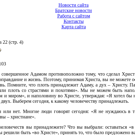
Новости сайта
Братские новости
Работа с сайтом
Контакты
Карта сайта
22 (стр. 4)
103
: совершенное Адамом противоположно тому, что сделал Христ
оправдание и жизнь. Поэтому, принимая Христа, вы не можете ос
вь. Помните, что плоть принадлежит Адаму, а дух – Христу. Пав
яли плоть со страстями и похотями». Мы не можем быть напо
м и миром», и наполовину во Христе, утверждая: «Я хотел бы н
двух. Выберем сегодня, к какому человечеству принадлежать.
ы или нет. Многие люди говорят сегодня: «Я не нуждаюсь в 
 вы – христиане».
 человечеств вы принадлежите? Что вы выбрали: оставаться «в
ы решили быть «во Христе», принять то, что было предложено в