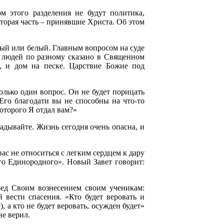
м этого разделения не будут политика,
вторая часть – принявшие Христа. Об этом
ный или белый. Главным вопросом на суде
х людей по разному сказано в Священном
, и дом на песке. Царствие Божие под
олько один вопрос. Он не будет порицать
 Его благодати вы не способны на что-то
оторого Я отдал вам?»
адывайте. Жизнь сегодня очень опасна, и
ас не относиться с легким сердцем к дару
го Единородного». Новый Завет говорит:
еред Своим вознесением своим ученикам:
 вести спасения. «Кто будет веровать и
, а кто не будет веровать, осужден будет»
не верил.