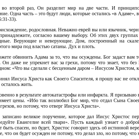
 во второй раз, Он разделит мир на две части. И принципо
ние. Одна часть – это будут люди, которые остались «в Адаме», 
:31-33).
оисхождение, родословная. Неважно еврей вы или язычник, чер
ы принадлежите, согласно вашему выбору. Об этих двух группа
дные. Верующие и неверующие. Дом, построенный на скале
того мира под властью сатаны. Дух и плоть.
жете обвинить Адама за то, что вы осуждены. Бог задаст вам т
. Он даже не упрекнет вас за грехи, потому что знает, что без
одном: «Что вы сделали с бесценным даром – Иисусом Христом, к
нял Иисуса Христа как Своего Спасителя, я прошу вас не откл
м осталось жить.
венно в результате автокатастрофы или инфаркта. Я призываю в
имеет цены. «Ибо так возлюбил Бог мир, что отдал Сына Свое
 грехов, но потому, что отверг Иисуса Христа».
) записано великое поручение, которое дал Иисус Христос п
дуйте Евангелие всей твари». Пусть каждый узнает о доброй
т быть спасен, но будет, Христос говорит здесь об истинной вере)
, что он будет осужден не потому, что делал зло, но потому, что 