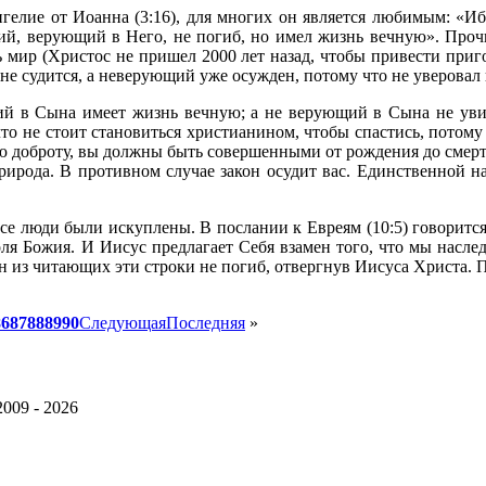
гелие от Иоанна (3:16), для многих он является любимым: «И
ий, верующий в Него, не погиб, но имел жизнь вечную». Прочи
 мир (Христос не пришел 2000 лет назад, чтобы привести приг
не судится, а неверующий уже осужден, потому что не уверова
ий в Сына имеет жизнь вечную; а не верующий в Сына не уви
 что не стоит становиться христианином, чтобы спастись, потому
вою доброту, вы должны быть совершенными от рождения до смер
рирода. В противном случае закон осудит вас. Единственной н
се люди были искуплены. В послании к Евреям (10:5) говорится,
ля Божия. И Иисус предлагает Себя взамен того, что мы насле
ин из читающих эти строки не погиб, отвергнув Иисуса Христа. П
86
87
88
89
90
Следующая
Последняя
»
2009 - 2026