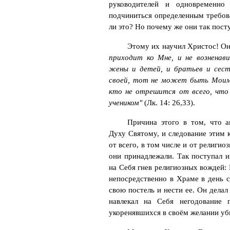
руководителей и одновременно
подчиниться определенным требов
ли это? Но почему же они так пос
Этому их научил Христос! Он
приходит ко Мне, и не возненав
жены и детей, и братьев и сес
своей, тот не может быть Моим у
кто не отрешится от всего, чт
учеником"
(Лк. 14: 26,33).
Причина этого в том, что 
Духу Святому, и следование этим
от всего, в том числе и от религио
они принадлежали. Так поступал 
на Себя гнев религиозных вождей:
непосредственно в Храме в день 
свою постель и нести ее. Он делал
навлекал на Себя негодование 
укоренявшихся в своём желании уб