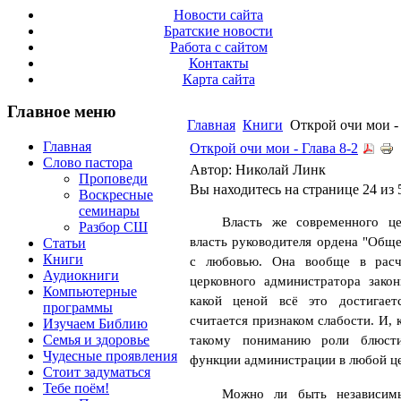
Новости сайта
Братские новости
Работа с сайтом
Контакты
Карта сайта
Главное меню
Главная
Книги
Открой очи мои - 
Главная
Открой очи мои - Глава 8-2
Слово пастора
Автор: Николай Линк
Проповеди
Вы находитесь на странице 24 из 
Воскресные
семинары
Власть же современного це
Разбор СШ
власть руководителя ордена "Обще
Статьи
Книги
с любовью. Она вообще в рас
Аудиокниги
церковного администратора зако
Компьютерные
какой ценой всё это достигае
программы
считается признаком слабости. И, 
Изучаем Библию
Семья и здоровье
такому пониманию роли блюсти
Чудесные проявления
функции администрации в любой це
Стоит задуматься
Тебе поём!
Можно ли быть независимы