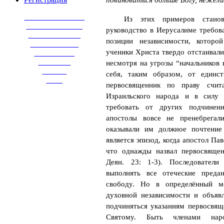
повиноваться больше Богу, нежел
_______________
Из этих примеров станов
______________
руководство в Иерусалиме требов
_____________
позиции независимости, которо
____________
ученики Христа твердо отстаивал
__________
________
несмотря на угрозы “начальников 
______
себя, таким образом, от единс
____
первосвященник по праву счит
Израильского народа и в силу 
требовать от других подчинен
апостолы вовсе не пренебрегал
оказывали им должное почтени
является эпизод, когда апостол Пав
что однажды назвал первосвящен
Деян. 23: 1-3). Последователи
выполнять все отеческие преда
свободу. Но в определённый м
духовной независимости и объяв
подчиняться указаниям первосвя
Святому. Быть членами нар