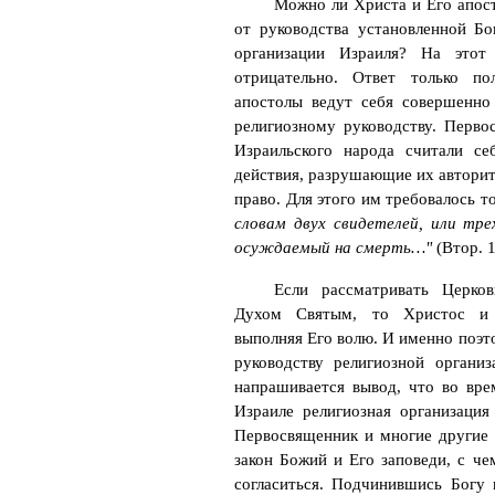
Можно ли Христа и Его апост
от руководства установленной Бо
организации Израиля? На этот
отрицательно. Ответ только п
апостолы ведут себя совершенно
религиозному руководству. Перво
Израильского народа считали се
действия, разрушающие их авторите
право. Для этого им требовалось т
словам двух свидетелей, или тр
осуждаемый на смерть…"
(Втор. 1
Если рассматривать Церков
Духом Святым, то Христос и 
выполняя Его волю. И именно поэто
руководству религиозной органи
напрашивается вывод, что во вр
Израиле религиозная организация
Первосвященник и многие другие
закон Божий и Его заповеди, с ч
согласиться. Подчинившись Богу