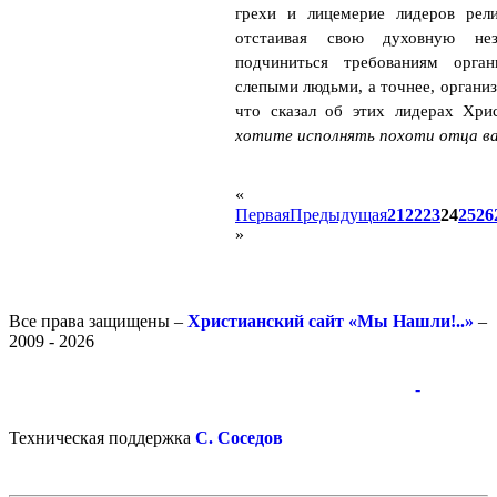
грехи и лицемерие лидеров рели
отстаивая свою духовную не
подчиниться требованиям орган
слепыми людьми, а точнее, организ
что сказал об этих лидерах Хри
хотите исполнять похоти отца ва
«
Первая
Предыдущая
21
22
23
24
25
26
»
Все права защищены –
Христианский сайт «Мы Нашли!..»
–
2009 - 2026
-
-
Техническая поддержка
С. Соседов