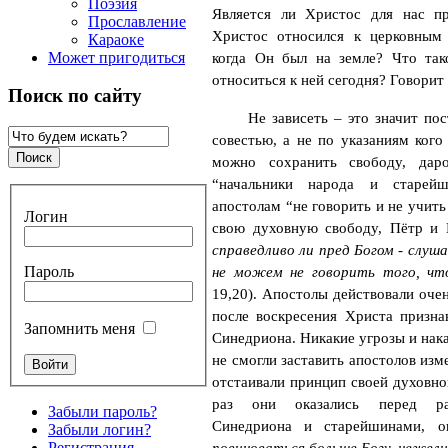
Поэзия
Является ли Христос для нас п
Прославление
Христос относился к церковным
Караоке
Может пригодиться
когда Он был на земле? Что так
относиться к ней сегодня? Говорит
Поиск по сайту
Не зависеть – это значит пос
совестью, а не по указаниям кого
можно сохранить свободу, дар
“начальники народа и старейш
апостолам “не говорить и не учить
Логин
свою духовную свободу, Пётр и
справедливо ли пред Богом - слуш
Пароль
не можем не говорить того, чт
19,20). Апостолы действовали очен
после воскресения Христа призна
Запомнить меня
Синедриона. Никакие угрозы и нака
не смогли заставить апостолов изм
отстаивали принцип своей духовно
раз они оказались перед раз
Забыли пароль?
Синедриона и старейшинами, о
Забыли логин?
Регистрация