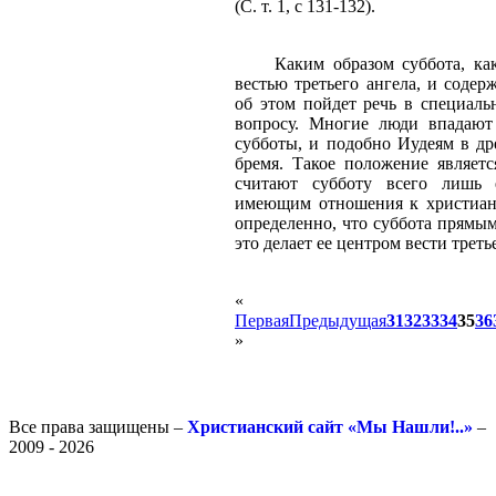
(С. т. 1, с 131-132).
Каким образом суббота, ка
вестью третьего ангела, и соде
об этом пойдет речь в специаль
вопросу. Многие люди впадают
субботы, и подобно Иудеям в др
бремя. Такое положение являет
считают субботу всего лишь 
имеющим отношения к христианс
определенно, что суббота прямым
это делает ее центром вести треть
«
Первая
Предыдущая
31
32
33
34
35
36
»
Все права защищены –
Христианский сайт «Мы Нашли!..»
–
2009 - 2026
-
-