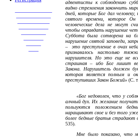
адвентисты к соблюдению суб
видно стремления закончить мир
_______________
дней, которые Бог дал человеку,
______________
святого времени, которое Он
_____________
человеческие дела не могут с
____________
чтобы оправдать нарушение чет
__________
Суббота была сотворена на бла
________
нарушение святой заповеди, зап
______
–
это преступление в очах неба
____
признавалось настолько тяж
нарушителя. Но это еще не все
страшная – ибо Бог лишит ве
Закона. Нарушитель должен бу
которая является полным и ок
преступивших Закон Божий»
(С. т
«Бог недоволен, что у соб
алчный дух. Их желание получат
пользуются положением бедн
наращивают свое и без того уже
более бедные братья страдают 
535).
Мне было показано, что м