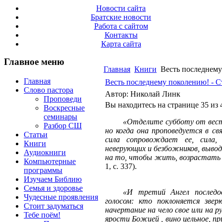
Новости сайта
Братские новости
Работа с сайтом
Контакты
Карта сайта
Главное меню
Главная
Книги
Весть последнему
Главная
Весть последнему поколению! - С
Слово пастора
Автор: Николай Линк
Проповеди
Вы находитесь на странице 35 из 
Воскресные
семинары
«Отделите субботу от весте
Разбор СШ
но когда она проповедуется в св
Статьи
сила сопровождает ее, сила
Книги
неверующих и безбожников, вывод
Аудиокниги
на то, чтобы жить, возрастать 
Компьютерные
1, с. 337).
программы
Изучаем Библию
Семья и здоровье
«И третий Ангел последов
Чудесные проявления
голосом: кто поклоняется зве
Стоит задуматься
начертание на чело свое или на 
Тебе поём!
ярости Божией , вино цельное, пр