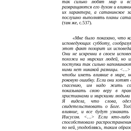
так сильно любят мир и вс
развращаются его духом и влиян
их характера, а сатанинское з
послушно выполнять планы сата
(там же, с.537).
«Мне было показано, что ко
исповедующих субботу, сообраз
этот факт позорит их исповеда
Они не искренни в своем испов
похожи на мирских людей, но 
поступки так сильно напоминаю
ними нет никакой разницы. <…>
чтобы иметь влияние в мире, 
роковую ошибку. Если они хотят 
спасению, им надо жить сог
показывать свою веру в пра
христианами и мирскими людьми
Я видела, что слова, од
свидетельствовать о Боге. Тог
влияние, и все будут узнават
Иисусом. <…> Если кто-либо
способствовало распространен
по ней, уподобляясь, таким обра