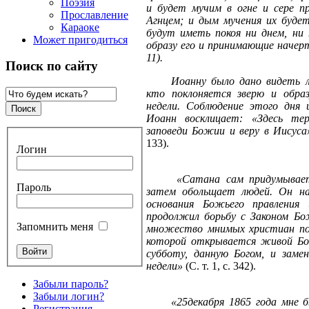
Поэзия
и будет мучим в огне и сере п
Прославление
Агнцем; и дым мучения их будет
Караоке
будут иметь покоя ни днем, ни
Может пригодиться
образу его и принимающие начерт
11).
Поиск по сайту
Иоанну было дано видеть 
кто поклоняется зверю и образ
недели. Соблюдение этого дня 
Иоанн восклицает: «Здесь те
заповеди Божии и веру в Иисуса»
133).
Логин
«Сатана сам придумывае
Пароль
затем обольщает людей. Он на
основания Божьего правления 
продолжил борьбу с Законом Бо
Запомнить меня
множество мнимых христиан по
которой открывается живой Бог
субботу, данную Богом, и заме
недели»
(С. т. 1, с. 342).
Забыли пароль?
Забыли логин?
«25декабря 1865 года мне 
Регистрация