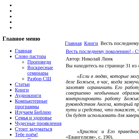
Главное меню
Главная
Книги
Весть последнему
Главная
Весть последнему поколению! - С
Слово пастора
Автор: Николай Линк
Проповеди
Вы находитесь на странице 31 из 
Воскресные
семинары
«Если в людях, которые могут 
Разбор СШ
деле Божьем, в час, когда зазву
Статьи
захотят ограничить Его работу
Книги
совершенно необычным образо
Аудиокниги
контролировать работу Божью
Компьютерные
руководством Ангела, который пр
программы
пути и средства, что покажет, 
Изучаем Библию
Он будет использовать для завер
Семья и здоровье
Чудесные проявления
Стоит задуматься
«Христос и Его праведн
Тебе поём!
«Евангелизм», с. 190).