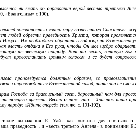
является ли весть об оправдании верой вестью третьего Анг
90, «Евангелизм» с 190).
льшей очевидностью явить миру вознесенного Спасителя, жерт
вает людей обрести праведность Христа, которая проявляетс
а Иисуса. Им необходимо обратить свой взор на Божественную
сякая власть отдана в Его руки, чтобы Он мог щедро одариват
мощную человеческую природу. Вот та весть, которую Бог 
ледует провозглашать громким голосом и ее будет сопрово
нгела проповедуется должным образом, ее провозглашени
олжна сопровождаться Божественной силой, иначе она не смо
арим Господа за драгоценный свет, дарованный нам для прово
 настоящего времени. Весть о том, что – Христос наша прав
ему народу: «Идите вперед»
(там же, с. 191-192).
о такие выражения Е. Уайт как «истина для настоящего 
наша праведность», и «весть третьего Ангела» в понимании Е