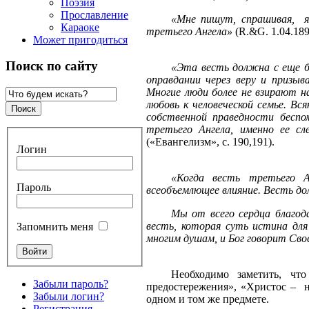
Поэзия
Прославление
«Мне пишут, спрашивая,
Караоке
третьего Ангела»
(
R
.&
G
. 1.04.18
Может пригодиться
Поиск по сайту
«Эта весть должна с еще бо
оправдании через веру и призы
Многие люди более не взирают н
любовь к человеческой семье. В
собственной праведности беспо
третьего Ангела, именно ее с
(«Евангелизм», с. 190,191).
Логин
«Когда весть третьего А
Пароль
всеобъемлющее влияние. Весть д
Мы от всего сердца благод
весть, которая суть истина для
Запомнить меня
многим душам, и Бог говорит Сво
Необходимо заметить, чт
Забыли пароль?
предостережения», «Христос –
Забыли логин?
одном и том же предмете.
Регистрация