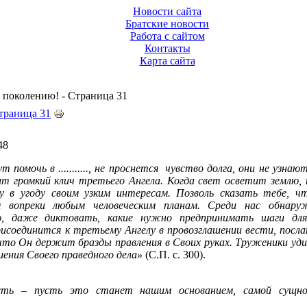
Новости сайта
Братские новости
Работа с сайтом
Контакты
Карта сайта
 поколению! - Страница 31
траница 31
48
помочь в ..........., не проснется
чувство долга, они не узнаю
чит громкий клич третьего Ангела. Когда свет осветит землю,
 в угоду своим узким интересам. Позволь сказать тебе, ч
м вопреки любым человеческим планам. Среди нас обнару
, даже диктовать, какие нужно предпринимать шаги для 
исоединится к третьему Ангелу в провозглашении вести, посла
что Он держит бразды правления в Своих руках. Труженики у
шения Своего праведного дела»
(С.П. с. 300).
ость – пусть это станет нашим основанием, самой сущ