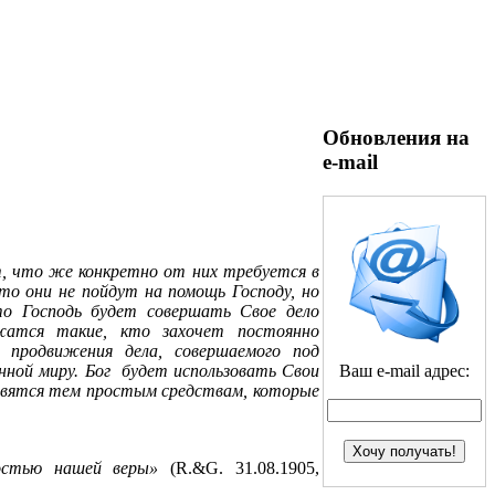
Обновления на
e-mail
т, что же конкретно от них требуется в
 то они не пойдут на помощь Господу, но
то Господь будет совершать Свое дело
жатся такие, кто захочет постоянно
продвижения дела, совершаемого под
Ваш e-mail адрес:
нной миру. Бог
будет использовать Свои
дивятся тем простым средствам, которые
ностью нашей веры»
(
R
.&
G
. 31.08.1905,