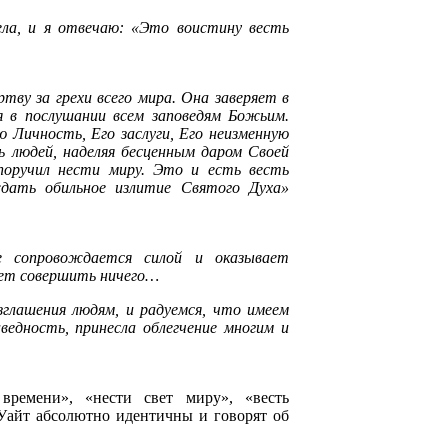
ела, и я отвечаю: «Это воистину весть
ву за грехи всего мира. Она заверяет в
я в послушании всем заповедям Божьим.
 Личность, Его заслуги, Его неизменную
ь людей, наделяя бесценным даром Своей
поручил нести миру. Это и есть весть
ждать обильное излитие Святого Духа»
е сопровождается силой и оказывает
жет совершить ничего…
зглашения людям, и радуемся, что имеем
едность, принесла облегчение многим и
времени», «нести свет миру», «весть
.Уайт абсолютно идентичны и говорят об