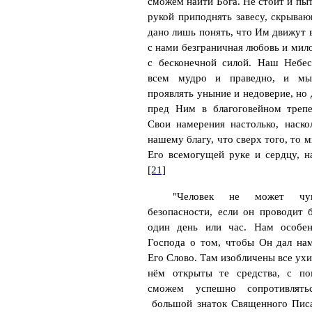
сможем найти Бога. Не стоит и пы
рукой приподнять завесу, скрыва
дано лишь понять, что Им движут
с нами безграничная любовь и мил
с бесконечной силой. Наш Небе
всем мудро и праведно, и м
проявлять уныние и недоверие, но
пред Ним в благоговейном треп
Свои намерения настолько, наско
нашему благу, что сверх того, то 
Его всемогущей руке и сердцу, н
[21]
"Человек не может чув
безопасности, если он проводит 
один день или час. Нам особен
Господа о том, чтобы Он дал на
Его Слово. Там изобличены все ухи
нём открыты те средства, с п
сможем успешно сопротивлят
большой знаток Священного Писа