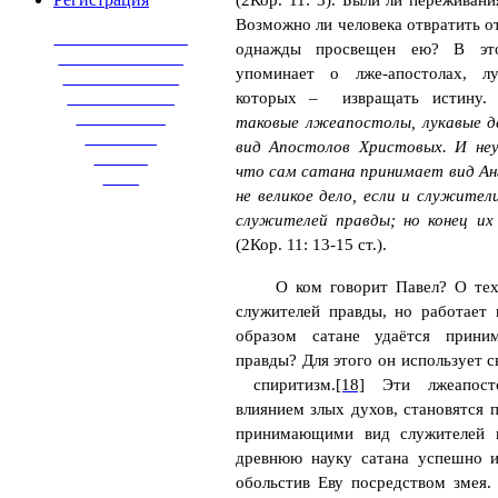
(2Кор. 11: 3). Были ли переживан
Возможно ли человека отвратить от
_______________
однажды просвещен ею? В эт
______________
упоминает о лже-апостолах, л
_____________
____________
которых –
извращать истину
__________
таковые лжеапостолы, лукавые 
________
вид Апостолов Христовых. И не
______
что сам сатана принимает вид Ан
____
не великое дело, если и служите
служителей правды; но конец их
(2Кор. 11: 13-15 ст.).
О ком говорит Павел? О тех
служителей правды, но работает 
образом сатане удаётся прини
правды? Для этого он использует 
спиритизм.
[18]
Эти лжеапосто
влиянием злых духов, становятся 
принимающими вид служителей 
древнюю науку сатана успешно и
обольстив Еву посредством змея.