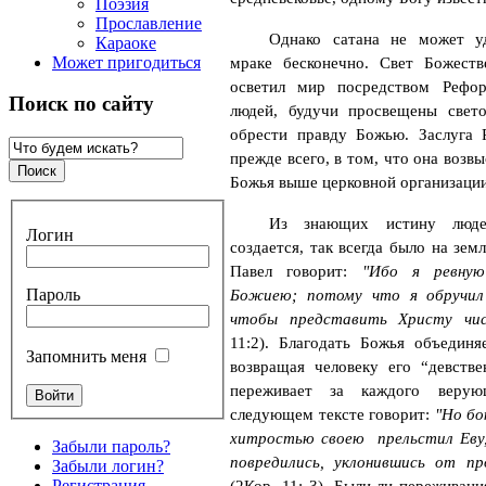
Поэзия
Прославление
Однако сатана не может у
Караоке
Может пригодиться
мраке бесконечно. Свет Божест
осветил мир посредством Рефо
Поиск по сайту
людей, будучи просвещены свет
обрести правду Божью. Заслуга 
прежде всего, в том, что она возв
Божья выше церковной организации
Из знающих истину люде
Логин
создается, так всегда было на зем
Павел говорит:
"Ибо я ревну
Пароль
Божиею; потому что я обручил
чтобы представить Христу чи
11:2). Благодать Божья объединя
Запомнить меня
возвращая человеку его “девстве
переживает за каждого веру
следующем тексте говорит:
"Но бо
хитростью своею
прельстил Еву
Забыли пароль?
повредились, уклонившись от п
Забыли логин?
Регистрация