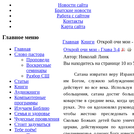
Новости сайта
Братские новости
Работа с сайтом
Контакты
Карта сайта
Главное меню
Главная
Книги
Открой очи мои - 
Главная
Открой очи мои - Глава 3-4
Слово пастора
Автор: Николай Линк
Проповеди
Вы находитесь на странице 10 из 
Воскресные
семинары
Сатана извратил веру Израил
Разбор СШ
им Богом, служило заблуждени
Статьи
Книги
действует во все века. Использу
Аудиокниги
обольщения, сатана достиг боль
Компьютерные
коварстве в средние века, когда це
программы
руках. Это он вдохновлял руковод
Изучаем Библию
Семья и здоровье
чтобы жестоко преследовать в
Чудесные проявления
Сколько Божьих детей было унич
Стоит задуматься
церкви, действующим по вдохно
Тебе поём!
средневековье, одному Богу извест