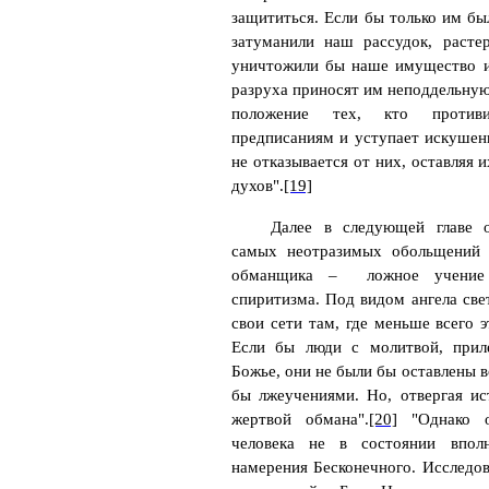
защититься. Если бы только им бы
затуманили наш рассудок, расте
уничтожили бы наше имущество и
разруха приносят им неподдельную
положение тех, кто противи
предписаниям и уступает искушен
не отказывается от них, оставляя 
духов".
[19]
Далее в следующей главе о
самых неотразимых обольщений 
обманщика –
ложное учени
спиритизма. Под видом ангела свет
свои сети там, где меньше всего 
Если бы люди с молитвой, прил
Божье, они не были бы оставлены в
бы лжеучениями. Но, отвергая ис
жертвой обмана".
[20]
"Однако о
человека не в состоянии впол
намерения Бесконечного. Исследо