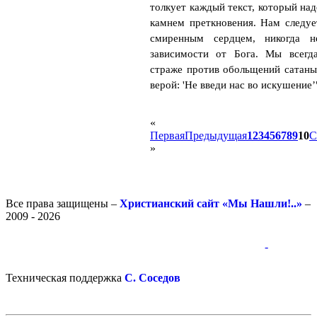
толкует каждый текст, который над
камнем преткновения. Нам следуе
смиренным сердцем, никогда н
зависимости от Бога. Мы всегд
страже против обольщений сатаны
верой: 'Не введи нас во искушение’
«
Первая
Предыдущая
1
2
3
4
5
6
7
8
9
10
С
»
Все права защищены –
Христианский сайт «Мы Нашли!..»
–
2009 - 2026
-
-
Техническая поддержка
С. Соседов