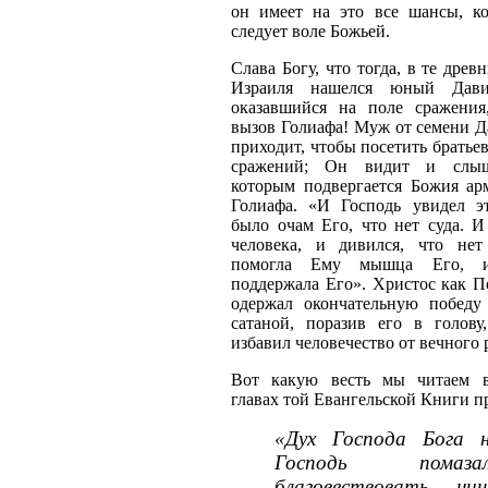
он имеет на это все шансы, ко
следует воле Божьей.
Слава Богу, что тогда, в те древ
Израиля нашелся юный Дави
оказавшийся на поле сражени
вызов Голиафа! Муж от семени Д
приходит, чтобы посетить братьев
сражений; Он видит и слыш
которым подвергается Божия ар
Голиафа. «И Господь увидел э
было очам Его, что нет суда. И
человека, и дивился, что нет
помогла Ему мышца Его, 
поддержала Его». Христос как П
одержал окончательную победу
сатаной, поразив его в голов
избавил человечество от вечного 
Вот какую весть мы читаем 
главах той Евангельской Книги п
«Дух Господа Бога 
Господь пома
благовествовать ни