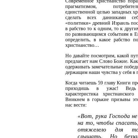
Современное христианство пор
прагматизмом, потребит
единственной целью западных хр
сделать всех данниками се
«политики» древний Израиль пос
в рабство то к одним, то к други
по развивающимся событиям в Ев
определить, в какое рабство по
христианство…
Но давайте посмотрим, какой пу
предлагает нам Слово Божие. Как
одерживать замечательные побед
держащим наши чувства у себя в
Когда читаешь 59 главу Книги пр
приходишь в ужас! Ведь
характеристика христианского
Вникнем в горькие призывы э
нас вести:
«Вот, рука Господа не
на то, чтобы спасать,
отяжелело для то
слышать. Но безза