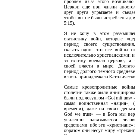
проблем из-за этого возникал
Церкви еще при жизни апостол
друг друга угрызаете и съедает
чтобы вы не были истреблены дру
5:15).
Я не хочу в этом размышле
статистику войн, которые «це
период своего существования
сказать одно: что все войны 
исключительно христианскими; но
за истину воевала церковь, а 
своей власти в мире. Достат
период долгого темного средневек
власть принадлежала Католическо
Самые кровопролитные войн
столетии также были инициирова
были под лозунгом «Got mit uns» 
самая воинственная «нация», 
времени), даже на своих деньга
God we trust» — в Бога мы вер
усиленно навязывается челов
средствами, ибо эти «христиане» 
образом они несут миру «треханг