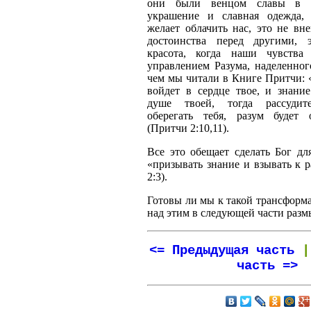
они были венцом славы в 
украшение и славная одежда,
желает облачить нас, это не вн
достоинства перед другими, 
красота, когда наши чувства
управлением Разума, наделенног
чем мы читали в Книге Притчи: 
войдет в сердце твое, и знание
душе твоей, тогда рассудите
оберегать тебя, разум будет 
(Притчи 2:10,11).
Все это обещает сделать Бог для
«призывать знание и взывать к 
2:3).
Готовы ли мы к такой трансформ
над этим в следующей части раз
<= Предыдущая часть
часть =>