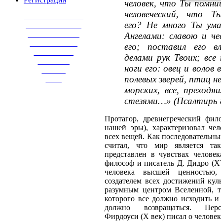
человек, что Ты помни
человеческий, что Т
_______________
его? Не много Ты ума
______________
_____________
Ангелами: славою и че
____________
его; поставил его в
__________
делами рук Твоих; все
________
ноги его: овец и волов 
______
полевых зверей, птиц н
____
морских, все, преходя
стезями…» (Псалтирь 8
Протагор, древнегреческий фил
нашей эры), характеризовал чел
всех вещей. Как последовательны
считал, что мир является та
представлен в чувствах человек
философ и писатель Д. Дидро (XV
человека высшей ценностью,
создателем всех достижений кул
разумным центром Вселенной, т
которого все должно исходить и
должно возвращаться. Пер
Фирдоуси (X век) писал о человек