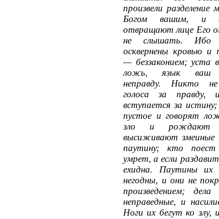
произвели разделение 
Богом вашим, и г
отвращают лице Его о
не слышать. Ибо 
осквернены кровью и
— беззаконием; уста 
ложь, язык ваш п
неправду. Никто н
голоса за правду,
вступается за истину;
пустое и говорят ло
зло и рождают зл
высиживают змеиные 
паутину; кто поес
умрет, а если раздави
ехидна. Паутины их
негодны, и они не пок
произведением; дел
неправедные, и насили
Ноги их бегут ко злу,