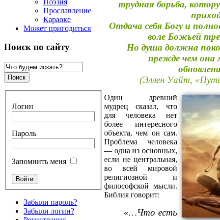
Поэзия
трудная борьба, котору
Прославление
приход
Караоке
Отдача себя Богу и полно
Может пригодиться
воле Божьей тре
Поиск по сайту
Но душа должна поко
прежде чем она
обновлена
(Эллен Уайт, «Пут
Один древний
Логин
мудрец сказал, что
для человека нет
более интересного
объекта, чем он сам.
Пароль
Проблема человека
— одна из основных,
если не центральная,
Запомнить меня
во всей мировой
религиозной и
философской мысли.
Библия говорит:
Забыли пароль?
Забыли логин?
«…Что есть
Регистрация