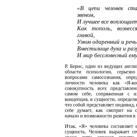
«В цепи человек ста
звеном,
И лучшее все воплощает
Как тополь, вознесс
главой,
Умом одаренный и речь
Вместилище духа и раз
И мир бессловесный ему
Р. Бернс, один из ведущих англ
области психологии, серьезн
вопросами самосознания, опре
личности человека как «Я-ко
совокупность всех представле
самом себе, сопряженная с и
концепция, в сущности, определяе
что собой представляет индивид, н
себе думает, как смотрит на с
начало и возможности развития в
Итак, «Я» человека составляет 
сущность. Человек выражает се