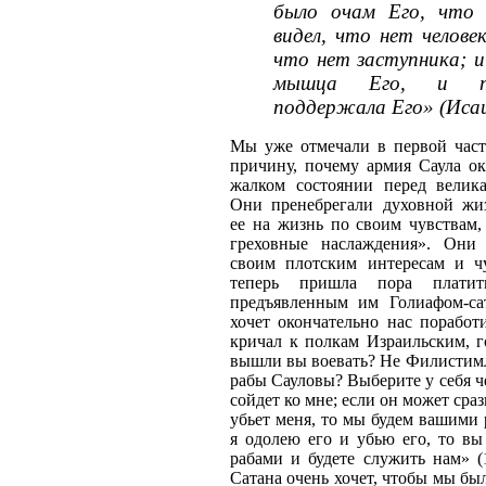
было очам Его, что 
видел, что нет человек
что нет заступника; и
мышца Его, и п
поддержала Его» (Исаи
Мы уже отмечали в первой час
причину, почему армия Саула ок
жалком состоянии перед велик
Они пренебрегали духовной жи
ее на жизнь по своим чувствам,
греховные наслаждения». Они
своим плотским интересам и ч
теперь пришла пора платит
предъявленным им Голиафом-са
хочет окончательно нас поработ
кричал к полкам Израильским, г
вышли вы воевать? Не Филистимл
рабы Сауловы? Выберите у себя че
сойдет ко мне; если он может сра
убьет меня, то мы будем вашими 
я одолею его и убью его, то вы
рабами и будете служить нам» (1
Сатана очень хочет, чтобы мы был