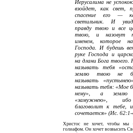
Иерусалима не успокою
взойдет, как свет, 
спасение его — к
светильник. И уви
правду твою и все ц
твою, и назовут 
именем, которое н
Господа. И будешь ве
руке Господа и царс
на длани Бога твоего.
называть тебя «оста
землю твою не бу
называть «пустынею
называть тебя: «Мое б
нему», а земл
«замужнею», иб
благоволит к тебе, 
сочетается» (Ис. 62:1-
Христос не хочет, чтобы мы
голиафом. Он хочет возвысить Св