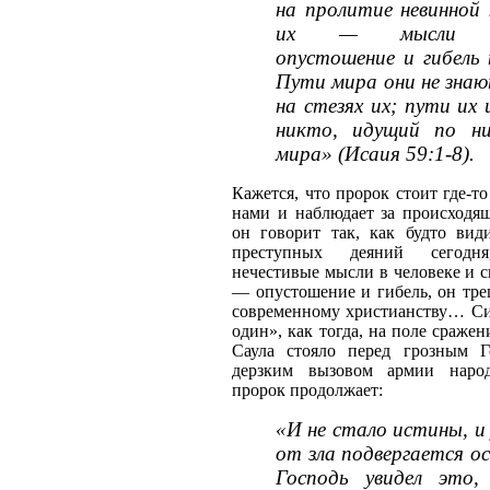
на пролитие невинной 
их — мысли неч
опустошение и гибель 
Пути мира они не знаю
на стезях их; пути их 
никто, идущий по ни
мира» (Исаия 59:1-8).
Кажется, что пророк стоит где-то
нами и наблюдает за происходящ
он говорит так, как будто вид
преступных деяний сегод
нечестивые мысли в человеке и с
— опустошение и гибель, он тре
современному христианству… Си
один», как тогда, на поле сражен
Саула стояло перед грозным 
дерзким вызовом армии наро
пророк продолжает:
«И не стало истины, и
от зла подвергается о
Господь увидел это,