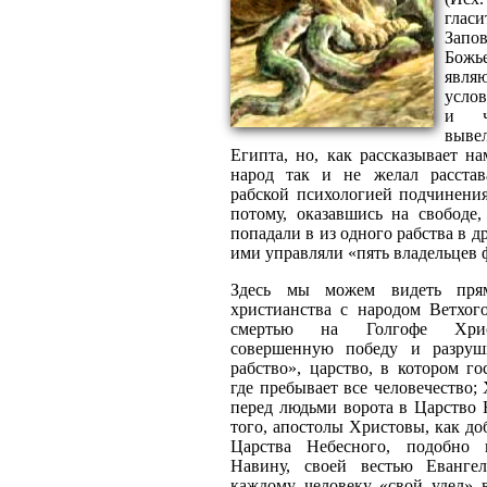
гла
Зап
Божье
явля
услов
и ч
выве
Египта, но, как рассказывает н
народ так и не желал расстав
рабской психологией подчинения
потому, оказавшись на свободе,
попадали в из одного рабства в д
ими управляли «пять владельцев
Здесь мы можем видеть пря
христианства с народом Ветхого
смертью на Голгофе Хрис
совершенную победу и разруш
рабство», царство, в котором го
где пребывает все человечество;
перед людьми ворота в Царство 
того, апостолы Христовы, как д
Царства Небесного, подобно
Навину, своей вестью Еванге
каждому человеку «свой удел» в