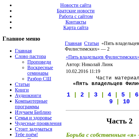
Новости сайта
Братские новости
Работа с сайтом
Контакты
Карта сайта
Главное меню
Главная
Статьи
«Пять владельце
Филистимских» — 2
Главная
Слово пастора
«Пять владельцев Филистимских
Проповеди
Автор: Николай Линк
Воскресные
10.02.2016 11:19
семинары
Части материа
Разбор СШ
«Пять владельцев Фили
Статьи
Книги
1
|
2
|
3
|
4
|
5
|
6
Аудиокниги
Компьютерные
9
|
10
программы
Изучаем Библию
Семья и здоровье
Часть 2
Чудесные проявления
Стоит задуматься
Борьба с собственным «я»
Тебе поём!