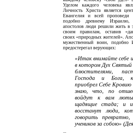
Уделом каждого человека явл
Личность Христа является цен
Евангелия и всей проповеди 
подобно древнему Израилю,
апостолов люди решили жить в э
своим правилам, оставив «да
своих «природных жителей». Апо
мужественный воин, подобно 
предостерегал верующих:
«Итак внимайте себе и
в котором Дух Святый 
блюстителями, пас
Господа и Бога, 
приобрел Себе Кровию 
знаю, что, по отше
войдут к вам люты
щадящие стада; и и
восстанут люди, ко
говорить превратно,
учеников за собою» (Дея