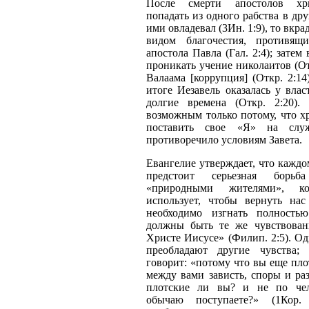
После смерти апостолов хр
попадать из одного рабства в дру
ими овладевал (3Ин. 1:9), то вкр
видом благочестия, противящ
апостола Павла (Гал. 2:4); затем
проникать учение николаитов (Отк
Валаама [коррупция] (Откр. 2:14
итоге Иезавель оказалась у вла
долгие времена (Откр. 2:20).
возможным только потому, что х
поставить свое «Я» на слу
противоречило условиям Завета.
Евангелие утверждает, что кажд
предстоит серьезная борь
«природными жителями», ко
использует, чтобы вернуть нас
необходимо изгнать полность
должны быть те же чувствован
Христе Иисусе» (Филип. 2:5). Од
преобладают другие чувства;
говорит: «потому что вы еще пло
между вами зависть, споры и раз
плотские ли вы? и не по чел
обычаю поступаете?» (1Кор. 