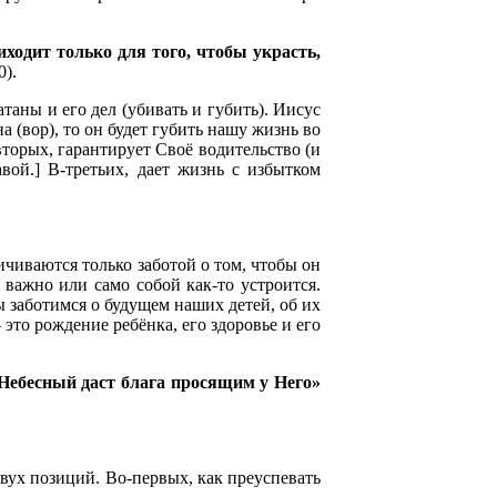
иходит только для того, чтобы украсть,
0).
атаны и его дел (убивать и губить). Иисус
 (вор), то он будет губить нашу жизнь во
-вторых, гарантирует Своё водительство (и
авой.] В-третьих, дает жизнь с избытком
ичиваются только заботой о том, чтобы он
е важно или само собой как-то устроится.
ы заботимся о будущем наших детей, об их
это рождение ребёнка, его здоровье и его
 Небесный даст блага просящим у Него»
двух позиций. Во-первых, как преуспевать