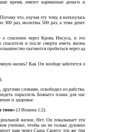
наше время, имеют карманные деньги и
Потому что, изучая эту тему, я наткнулась
 300 раз, молитвы 500 раз, а тема денег
т о спасении через Кровь Иисуса, и это
 спасителя и после смерти иметь жизнь
 Большинство пытаются пробиться через ад
земную жизнь? Как Он вообще заботится о
).
, другими словами, освободил из рабства.
видеть параллель Божьего плана для нас
чение и здоровье.
а твоя»
(3 Иоанна 1:2).
 реальной жизни. Нет. Он показывает эти
мом ученике, чтобы он не только духовно
дарует нам через Сына Своего эти же три