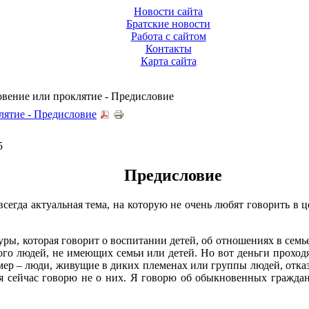
Новости сайта
Братские новости
Работа с сайтом
Контакты
Карта сайта
овение или проклятие - Предисловие
лятие - Предисловие
5
Предисловие
всегда актуальная тема, на которую не очень любят говорить в ц
ры, которая говорит о воспитании детей, об отношениях в семье
ого людей, не имеющих семьи или детей. Но вот деньги проходя
мер – люди, живущие в диких племенах или группы людей, отк
 я сейчас говорю не о них. Я говорю об обыкновенных гражда