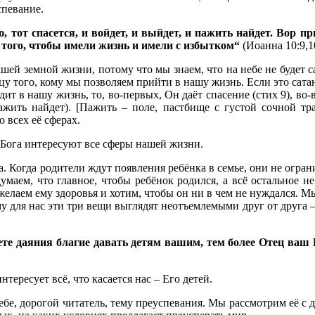
спевание.
, тот спасется, и войдет, и выйдет, и пажить найдет. Вор пр
 того, чтобы имели жизнь и имели с избытком“
(Иоанна 10:9,1
ашей земной жизни, потому что мы знаем, что на небе не будет с
у того, кому мы позволяем прийти в нашу жизнь. Если это сатана
дит в нашу жизнь, то, во-первых, Он даёт спасение (стих 9), во
ажить найдет). [Пажить – поле, пастбище с густой сочной тр
 всех её сферах.
 Бога интересуют все сферы нашей жизни.
 Когда родители ждут появления ребёнка в семье, они не огран
умаем, что главное, чтобы ребёнок родился, а всё остальное н
елаем ему здоровья и хотим, чтобы он ни в чем не нуждался. М
 для нас эти три вещи выглядят неотъемлемыми друг от друга – 
еете даяния благие давать детям вашим, тем более Отец ваш
тересует всё, что касается нас – Его детей.
ебе, дорогой читатель, тему преуспевания. Мы рассмотрим её с 