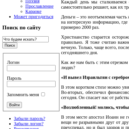
Поэзия
Каждый день мы сталкиваемся 
Прославление
самостоятельно решают, как их тр
Караоке
Может пригодиться
Деньги – это неотъемлемая часть 
на интересную информацию, где г
Поиск по сайту
примерно 2000 раз.
Христианство старается осторож
правильно. Я тоже считаю важн
вечную. Только, чаще всего, посл
сегодняшнего дня.
Логин
Как же нам быть с этим отрезком
людях?
«И вывел Израильтян с серебром
Пароль
В этом коротком стихе можно увид
Во-вторых, обеспечил финансово
Запомнить меня
сегодня. Он спасает нас от рабств
«Возлюбленный! молюсь, чтобы 
В этом месте апостол Иоанн не г
Забыли пароль?
вещи не разрывными друг от друг
Забыли логин?
преуспевал, но и был здоров и п
Регистрация