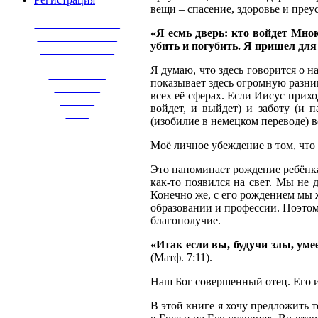
вещи – спасение, здоровье и преу
_______________
«Я есмь дверь: кто войдет Мною
______________
убить и погубить. Я пришел для
_____________
____________
Я думаю, что здесь говорится о н
__________
показывает здесь огромную разниц
________
всех её сферах. Если Иисус прихо
______
войдет, и выйдет) и заботу (и п
____
(изобилие в немецком переводе) во
Моё личное убеждение в том, что
Это напоминает рождение ребёнка.
как-то появился на свет. Мы не д
Конечно же, с его рождением мы ж
образовании и профессии. Поэтому
благополучие.
«Итак если вы, будучи злы, ум
(Матф. 7:11).
Наш Бог совершенный отец. Его ин
В этой книге я хочу предложить т