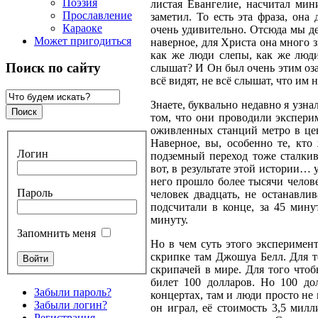
Поэзия
листая Евангелие, насчитал мин
Прославление
заметил. То есть эта фраза, она
Караоке
очень удивительно. Отсюда мы дел
Может пригодиться
наверное, для Христа она много з
как же люди слепы, как же люд
Поиск по сайту
слышат? И Он был очень этим оза
всё видят, не всё слышат, что им
Знаете, буквально недавно я узнал
том, что они проводили экспери
оживленных станций метро в цен
Наверное, вы, особенно те, кто
Логин
подземный переход тоже сталкива
вот, в результате этой истории… 
него прошло более тысячи челове
Пароль
человек двадцать, не останавли
подсчитали в конце, за 45 мину
минуту.
Запомнить меня
Но в чем суть этого эксперимент
скрипке там Джошуа Белл. Для т
скрипачей в мире. Для того чтоб
билет 100 долларов. Но 100 до
Забыли пароль?
концертах, там и люди просто не 
Забыли логин?
он играл, её стоимость 3,5 мил
Регистрация