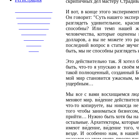
скрипичных дел мастеру Страдива
_______________
И вот, в конце этого эксперимент
______________
Он говорит: "Суть нашего экспер
_____________
разглядеть удивительное, кра
____________
способны? Или темп нашей жи
__________
человечества, которые оценены
________
долларов, а вы не можете это р
______
последний вопрос в статье звучи
____
быть, мы не способны разглядеть 
Это действительно так. Я хотел 
быть, что-то я упускаю в своём 
такой полноценный, созданный Бог
мой мир становится ужасным, м
ущербным…
Мы все с вами восхищаемся люд
меняют мир. ви́дение действител
что-то копируете, вы никогда н
того чтобы заниматься бизнесом
прийти… Нужно быть хотя бы на ш
остальные. Архитекторы, которые
имеют ви́дение, ви́дение того, 
везде. И особенно нам, в нашей
оказался на этом свете, просто та