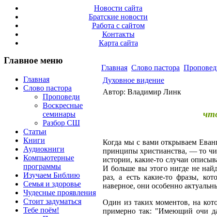
Новости сайта
Братские новости
Работа с сайтом
Контакты
Карта сайта
Главное меню
Главная
Слово пастора
Проповед
Главная
Духовное видение
Слово пастора
Автор: Владимир Линк
Проповеди
Воскресные
что
семинары
Разбор СШ
Статьи
Книги
Когда мы с вами открываем Еванг
Аудиокниги
принципы христианства, — то чит
Компьютерные
истории, какие-то случаи описыв
программы
И больше вы этого нигде не найд
Изучаем Библию
раз, а есть какие-то фразы, ко
Семья и здоровье
наверное, они особенно актуальн
Чудесные проявления
Стоит задуматься
Один из таких моментов, на кото
Тебе поём!
примерно так: "Имеющий очи да