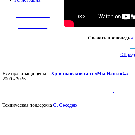
_______________
______________
_____________
____________
__________
________
Скачать проповедь
в
______
____
< Пре
Все права защищены –
Христианский сайт «Мы Нашли!..»
–
2009 - 2026
-
-
Техническая поддержка
С. Соседов