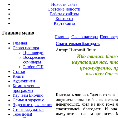
Новости сайта
Братские новости
Работа с сайтом
Контакты
Карта сайта
Главное меню
Главная
Слово пастора
Проповед
Главная
Спасительная благодать
Слово пастора
Автор: Николай Линк
Проповеди
Ибо явилась благ
Воскресные
научающая нас, что
семинары
Разбор СШ
целомудренно, п
Статьи
ожидая блаже
Книги
Аудиокниги
Компьютерные
программы
Благодать явилась "для всех чело
Изучаем Библию
ощущаем силы этой спасительной
Семья и здоровье
неверующих, хотя на них тоже я
Чудесные проявления
спасительной благодати. И он
Стоит задуматься
иммунитет в нашем организме. М
Тебе поём!