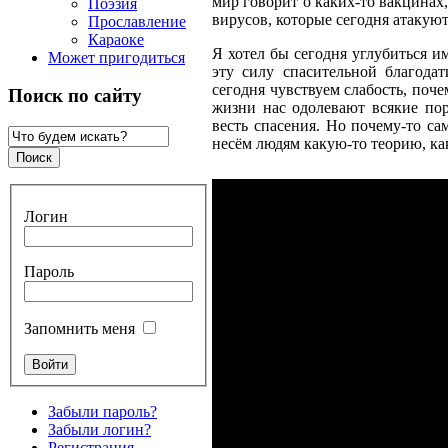
мир говорит о каких-то вакцинах
Поэзия
вирусов, которые сегодня атакуют
Прославление
Караоке
Я хотел бы сегодня углубиться им
Может пригодиться
эту силу спасительной благода
сегодня чувствуем слабость, поч
Поиск по сайту
жизни нас одолевают всякие по
весть спасения. Но почему-то с
несём людям какую-то теорию, к
Логин
Пароль
Запомнить меня
Забыли пароль?
Забыли логин?
Регистрация