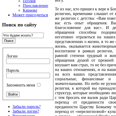
Богу.
Поэзия
Прославление
Те из нас, кто пришел к вере в Б
Караоке
религию, временами слышит от 
Может пригодиться
же религии с детства: «Вам пов
вас есть опыт обращения. В
Поиск по сайту
благословение для вас». И де
обращения способны подорва
негативно отразиться на наших
представлениях о жизни, в то же
жизнь, оказывается животворны
воспитание в рамках религии,
равной степени трудный и жив
Логин
обращения душой от прежней 
внушает вам страх, то не без при
на ваших отношениях, и на ваши
Пароль
на всех ваших представления
социальные, финансовые и 
значительными. Но небо не рухне
Запомнить меня
религия, к которой вы принадле
структур, которые необходимо лю
с тем бросать им вызов ради Цар
переход от преданности сво
Забыли пароль?
преданности Царству Божьему т
Забыли логин?
переход от «нерелигиозной» куль
Регистрация