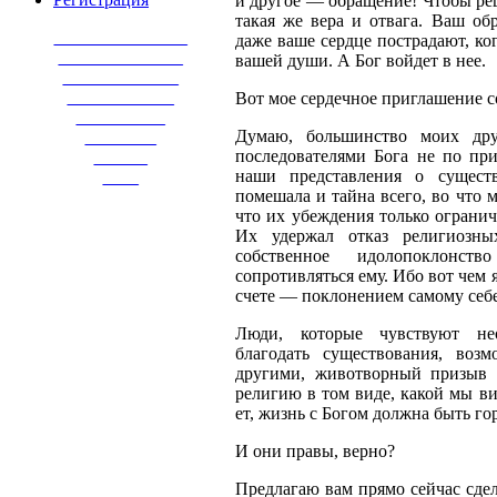
и другое — обращение! Чтобы реш
такая же вера и отвага. Ваш об
_______________
даже ваше сердце пострадают, ко
______________
вашей души. А Бог войдет в нее.
_____________
____________
Вот мое сердечное приглашение с
__________
Думаю, большинство моих дру
________
последователями Бога не по пр
______
наши представления о сущест
____
помешала и тайна всего, во что 
что их убеждения только ограни
Их удержал отказ религиозны
собственное идолопоклон
сопротивляться ему. Ибо вот чем
счете — поклонением самому себе
Люди, которые чувствуют не
благодать существования, воз
другими, животворный призыв 
религию в том виде, какой мы ви
ет, жизнь с Богом должна быть го
И они правы, верно?
Предлагаю вам прямо сейчас сдел