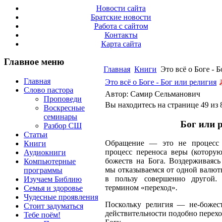
Новости сайта
Братские новости
Работа с сайтом
Контакты
Карта сайта
Главное меню
Главная
Книги
Это всё о Боге - 
Главная
Это всё о Боге - Бог или религия
Слово пастора
Автор: Самир Сельманович
Проповеди
Вы находитесь на странице 49 из 
Воскресные
семинары
Бог или 
Разбор СШ
Статьи
Обращение — это не процесс 
Книги
процесс переноса веры (котору
Аудиокниги
божеств на Бога. Воздерживаясь
Компьютерные
мы отказываемся от одной валют
программы
в пользу совершенно другой.
Изучаем Библию
термином «переход».
Семья и здоровье
Чудесные проявления
Поскольку религия — не-божест
Стоит задуматься
действительности подобно перехо
Тебе поём!