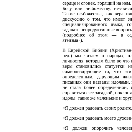
сердце и огонек, горящий на нем
Богу или не-божеству, независ
Такие не-божества, как вера и
дискуссию о том, что имеет зн
специализированного языка, го
задавать непродуктивные вопросы
(подробнее об этом — в сед
атеизма»).
В Еврейской Библии (Христиан
ред.) мы читаем о народах, п
личностях, которым было во что 
веры становились статуэтки и
символизирующие то, что эти
определенным, дарующим жиз
писаниях они названы идолами,
не стала более определенной,
справиться с ее загадкой, поклоня
идолы, такие же маленькие и хруп
«Я должен радовать своих родите
«Я должен радовать моего духовн
«Я должен опорочить челове