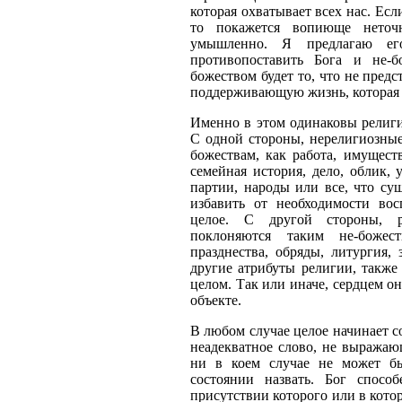
которая охватывает всех нас. Есл
то покажется вопиюще нето
умышленно. Я предлагаю ег
противопоставить Бога и не-б
божеством будет то, что не предс
поддерживающую жизнь, которая 
Именно в этом одинаковы религ
С одной стороны, нерелигиозны
божествам, как работа, имущест
семейная история, дело, облик, 
партии, народы или все, что су
избавить от необходимости во
целое. С другой стороны, р
поклоняются таким не-божест
празднества, обряды, литургия
другие атрибуты религии, также
целом. Так или иначе, сердцем о
объекте.
В любом случае целое начинает 
неадекватное слово, не выражаю
ни в коем случае не может б
состоянии назвать. Бог спосо
присутствии которого или в кот