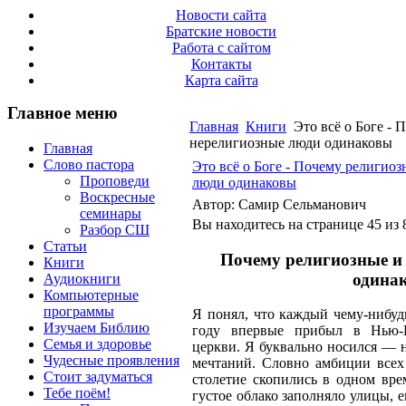
Новости сайта
Братские новости
Работа с сайтом
Контакты
Карта сайта
Главное меню
Главная
Книги
Это всё о Боге - 
нерелигиозные люди одинаковы
Главная
Слово пастора
Это всё о Боге - Почему религио
Проповеди
люди одинаковы
Воскресные
Автор: Самир Сельманович
семинары
Вы находитесь на странице 45 из 
Разбор СШ
Статьи
Почему религиозные и
Книги
одина
Аудиокниги
Компьютерные
программы
Я понял, что каждый чему-нибудь
Изучаем Библию
году впервые прибыл в Нью-Й
Семья и здоровье
церкви. Я буквально носился — н
Чудесные проявления
мечтаний. Словно амбиции всех
Стоит задуматься
столетие скопились в одном вре
Тебе поём!
густое облако заполняло улицы, ег