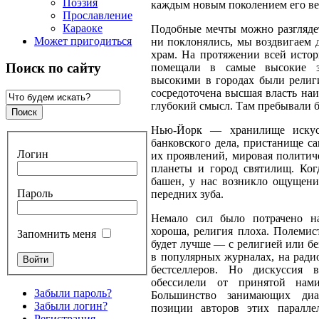
Поэзия
каждым новым поколением его вес
Прославление
Караоке
Подобные мечты можно разгляде
Может пригодиться
ни поклонялись, мы воздвигаем 
храм. На протяжении всей исто
Поиск по сайту
помещали в самые высокие 
высокими в городах были религ
сосредоточена высшая власть на
глубокий смысл. Там пребывали б
Нью-Йорк — хранилище искусс
банковского дела, пристанище с
Логин
их проявлений, мировая политич
планеты и город святилищ. Ког
башен, у нас возникло ощущени
Пароль
передних зуба.
Немало сил было потрачено н
хороша, религия плоха. Полеми
Запомнить меня
будет лучше — с религией или б
в популярных журналах, на ради
бестселлеров. Но дискуссия 
обессилели от принятой нами
Забыли пароль?
Большинство занимающих диа
Забыли логин?
позиции авторов этих паралле
Регистрация