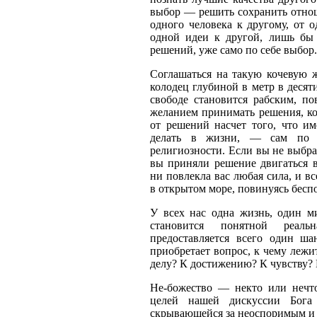
выбор — решить сохранить отнош
одного человека к другому, от 
одной идеи к другой, лишь бы
решений, уже само по себе выбор.
Соглашаться на такую кочевую 
колодец глубиной в метр в десят
свободе становится рабским, п
желанием принимать решения, ко
от решений насчет того, что и
делать в жизни, — сам по с
религиозности. Если вы не выбрал
вы приняли решение двигаться 
ни повлекла вас любая сила, и вс
в открытом море, повинуясь бесп
У всех нас одна жизнь, один м
становится понятной реаль
предоставляется всего один ша
приобретает вопрос, к чему леж
делу? К достижению? К чувству? 
He-божество — некто или нечто
целей нашей дискуссии Бога
скрывающейся за неоспоримым и