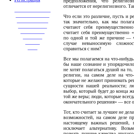
предположения, что религиоз
отличается от нерелигиозного. Та
_______________
______________
Что если это различие, пусть и 
_____________
так значительно, как мы полаг
____________
считают себя преимущественно
__________
считает себя преимущественно 
________
по одной и той же причине — 
______
случае невыносимую сложнос
____
справиться с ним?
Все мы полагаемся на что-нибудь
бы наше сознание и упорядочило
не хотят полагаться душой на то
религии, на самом деле на что
которые не желают принимать ре
сущности нашей реальности; лю
выбор, который будет до конца ж
той же веры; люди, которые всег
окончательного решения» — все 
Тот, кто считает за лучшее не де
возможностей, на самом деле п
настоящему важных решений, п
исключает альтернативу. Возь
познать лучшие качества другого