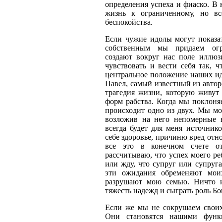
определения успеха и фиаско. В
жизнь к ограниченному, но в
беспокойства.
Если чужие идолы могут показа
собственным мы придаем огр
создают вокруг нас поле иллюз
чувствовать и вести себя так, 
центральное положение наших и
Павел, самый известный из автор
трагедия жизни, которую живут
форм рабства. Когда мы поклоня
происходит одно из двух. Мы м
возложив на него непомерные 
всегда будет для меня источник
себе здоровье, причиню вред отн
все это в конечном счете от
рассчитываю, что успех моего ре
или жду, что супруг или супруг
эти ожидания обременяют мои
разрушают мою семью. Ничто 
тяжесть надежд и сыграть роль Бо
Если же мы не сокрушаем своих
Они становятся нашими функ