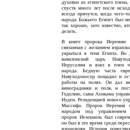
духовно из египетского плена,
спустя много лет после исход
всегда прячутся, когда чего-т
народа Божьего Египет был ме
так хорошо, зато известно, к
делать.
В книге пророка Иеремии з
связанная с желанием израиль
укрыться в тени Египта. Во
вавилонский царь Навуход
Иерусалим и взял в плен ча
народа. Бедную часть евре
Навуходоносор пощадил и ос
работы на полях. Он дал и
виноградники и поля, и пос
Годолию, сына Ахикама управи
Иудеи. Резиденцией нового уп
Массифа. Пророк Иеремия 
народом под управлением 
пророк Иезекииль был совре
он был в это время среди пере
израильтян. История повеству