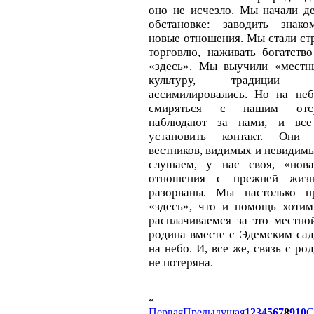
оно не исчезло. Мы начали де
обстановке: заводить знако
новые отношения. Мы стали стр
торговлю, наживать богатство
«здесь». Мы выучили «местн
культуру, традиции
ассимилировались. Но на неб
смиряться с нашим отсу
наблюдают за нами, и все
установить контакт. Они
вестников, видимых и невидимы
слушаем, у нас своя, «нов
отношения с прежней жиз
разорваны. Мы настолько 
«здесь», что и помощь хотим
расплачиваемся за это местно
родина вместе с Эдемским сад
на небо. И, все же, связь с р
не потеряна.
«
Первая
Предыдущая
1
2
3
4
5
6
7
8
9
10
С