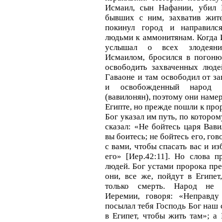
Исмаил, сын Нафании, убил 
бывших с ним, захватив жит
покинул город и направилс
людьми к аммонитянам. Когда 
услышал о всех злодеяни
Исмаилом, бросился в погоню,
освободить захваченных люде
Гаваоне и там освободил от з
и освобожденный народ б
(вавилонян), поэтому они наме
Египте, но прежде пошли к про
Бог указал им путь, по котором
сказал: «Не бойтесь царя Вави
вы боитесь; не бойтесь его, гов
с вами, чтобы спасать вас и из
его» [Иер.42:11]. Но слова п
людей. Бог устами пророка пре
они, все же, пойдут в Египет
только смерть. Народ не 
Иеремии, говоря: «Неправду
посылал тебя Господь Бог наш 
в Египет, чтобы жить там»; а