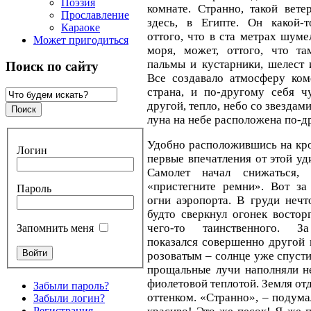
Поэзия
комнате. Странно, такой вете
Прославление
здесь, в Египте. Он какой-
Караоке
оттого, что в ста метрах шум
Может пригодиться
моря, может, оттого, что та
пальмы и кустарники, шелест 
Поиск по сайту
Все создавало атмосферу ком
страна, и по-другому себя ч
другой, тепло, небо со звездам
луна на небе расположена по-д
Удобно расположившись на кро
Логин
первые впечатления от этой уд
Самолет начал снижаться, 
«пристегните ремни». Вот за
Пароль
огни аэропорта. В груди нечт
будто сверкнул огонек востор
чего-то таинственного. З
Запомнить меня
показался совершенно другой 
розоватым – солнце уже спусти
прощальные лучи наполняли н
фиолетовой теплотой. Земля от
Забыли пароль?
оттенком. «Странно», – подума
Забыли логин?
Регистрация