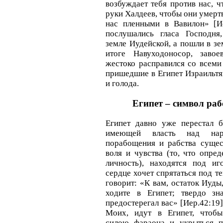
возбуждает тебя против нас, ч
руки Халдеев, чтобы они умерт
нас пленными в Вавилон» [Ие
послушались гласа Господня
земле Иудейской, а пошли в з
итоге Навуходоносор, завое
жестоко расправился со всеми
пришедшие в Египет Израильтя
и голода.
Египет – символ раб
Египет давно уже перестал б
имеющей власть над на
порабощения и рабства сущест
воля и чувства (то, что опред
личность), находятся под и
сердце хочет спрятаться под т
говорит: «К вам, остаток Иуды
ходите в Египет; твердо зн
предостерегал вас» [Иер.42:19
Моих, идут в Египет, чтобы
силою фараона и укрыться п