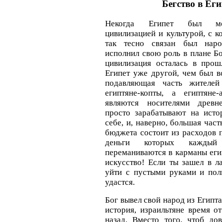
Бегство в Еги
Некогда Египет был мо
цивилизацией и культурой, с к
так тесно связан был нар
исполнил свою роль в плане Бо
цивилизация осталась в про
Египет уже другой, чем был в
подавляющая часть жителей
египтяне-копты, а египтяне
являются носителями древн
просто зарабатывают на исто
себе, и, наверно, большая час
бюджета состоит из расходов 
деньги которых каждый
переманиваются в карманы еги
искусство! Если ты зашел в л
уйти с пустыми руками и по
удастся.
Бог вывел свой народ из Египта
история, израильтяне время о
назад. Вместо того, чтоб дов