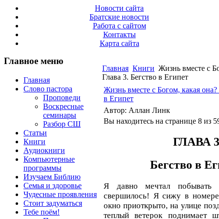
Новости сайта
Братские новости
Работа с сайтом
Контакты
Карта сайта
Главное меню
Главная
Книги
Жизнь вместе с Бо
Глава 3. Бегство в Египет
Главная
Слово пастора
Жизнь вместе с Богом, какая она? 
Проповеди
в Египет
Воскресные
Автор: Аллан Линк
семинары
Вы находитесь на странице 8 из 5
Разбор СШ
Статьи
ГЛАВА 
Книги
Аудиокниги
Компьютерные
Бегство в Е
программы
Изучаем Библию
Семья и здоровье
Я давно мечтал побывать 
Чудесные проявления
свершилось! Я сижу в номере 
Стоит задуматься
окно приоткрыто, на улице поз
Тебе поём!
теплый ветерок поднимает ш