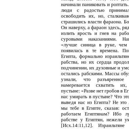
начинали паниковать и роптать.
люди с радостью принима
освободить их, но, сталкивая
страшились власти фараона. Бо
Он наверху, а фараон здесь, ря
излить ярость и гнев на раб
суровыми наказаниями. На
«лучше синица в руке, чем
появилась в те времена. По
Египта, формально израильтян
рабства, но их сердца продол
подчинении, их духовные и ум
остались рабскими. Массы обуя
узнали, что разъяренное
намеревается схватить их
пустыне: «Разве нет гробов в Ег
нас умирать в пустыне? Что эт
выведя нас из Египта? Не это
мы тебе в Египте, сказав: ос
работаем Египтянам? Ибо 
рабстве у Египтян, нежели у
[Исх.14:11,12]. Израильтян