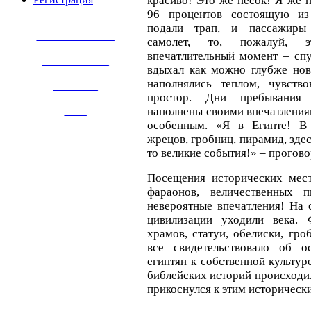
красиво! Это же песок! Я же п
96 процентов состоящую из
_______________
подали трап, и пассажиры
______________
самолет, то, пожалуй,
_____________
впечатлительный момент – спу
____________
вдыхал как можно глубже нов
__________
наполнялись теплом, чувство
________
простор. Дни пребывания
______
наполнены своими впечатления
____
особенным. «Я в Египте! В 
жрецов, гробниц, пирамид, зде
то великие события!» – прогово
Посещения исторических мест
фараонов, величественных п
невероятные впечатления! На 
цивилизации уходили века. 
храмов, статуи, обелиски, гр
все свидетельствовало об о
египтян к собственной культур
библейских историй происходил
прикоснулся к этим историческ