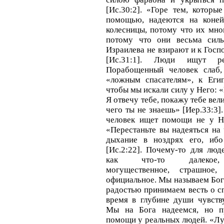
[Ис.30:2]. «Горе тем, которы
помощью, надеются на коней
колесницы, потому что их мног
потому что они весьма силь
Израилева не взирают и к Госп
[Ис.31:1]. Люди ищут ре
Порабощенный человек слаб,
«ложным спасателям», к Егип
чтобы мы искали силу у Него: 
Я отвечу тебе, покажу тебе вел
чего ты не знаешь» [Иер.33:3].
человек ищет помощи не у Не
«Перестаньте вы надеяться на 
дыхание в ноздрях его, ибо
[Ис.2:22]. Почему-то для люд
как что-то далекое, 
могущественное, страшное
официальное. Мы называем Бог
радостью принимаем весть о сп
время в глубине души чувству
Мы на Бога надеемся, но п
помощи у реальных людей. «Лу