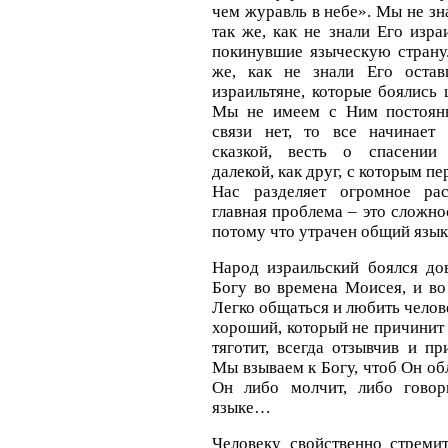
чем журавль в небе». Мы не зн
так же, как не знали Его изра
покинувшие языческую страну.
же, как не знали Его оста
израильтяне, которые боялись 
Мы не имеем с Ним постоянн
связи нет, то все начинает 
сказкой, весть о спасении 
далекой, как друг, с которым п
Нас разделяет огромное рас
главная проблема – это сложно
потому что утрачен общий язык
Народ израильский боялся до
Богу во времена Моисея, и во
Легко общаться и любить челов
хороший, который не причинит 
тяготит, всегда отзывчив и п
Мы взываем к Богу, чтоб Он об
Он либо молчит, либо говор
языке…
Человеку свойственно стреми