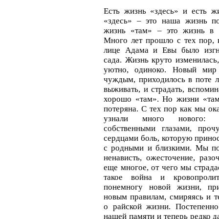
Есть жизнь «здесь» и есть ж
«здесь» – это наша жизнь по
жизнь «там» – это жизнь в 
Много лет прошло с тех пор, 
лице Адама и Евы было изгн
сада. Жизнь круто изменилась,
уютно, одиноко. Новый мир 
чуждым, приходилось в поте л
выживать, и страдать, вспомин
хорошо «там». Но жизни «там
потеряна. С тех пор как мы ок
узнали много нового: 
собственными глазами, проч
сердцами боль, которую принос
с родными и близкими. Мы поз
ненависть, ожесточение, разо
еще многое, от чего мы страда
такое война и кровопроли
понемногу новой жизни, при
новым правилам, смиряясь и т
о райской жизни. Постепенн
нашей памяти и теперь редко да