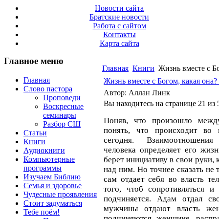
Новости сайта
Братские новости
Работа с сайтом
Контакты
Карта сайта
Главное меню
Главная
Книги
Жизнь вместе с Бо
Главная
Жизнь вместе с Богом, какая она? 
Слово пастора
Автор: Аллан Линк
Проповеди
Вы находитесь на странице 21 из 
Воскресные
семинары
Поняв, что произошло меж
Разбор СШ
понять, что происходит во 
Статьи
сегодня. Взаимоотношения
Книги
человека определяет его жизн
Аудиокниги
Компьютерные
берет инициативу в свои руки, 
программы
над ним. Но точнее сказать не 
Изучаем Библию
сам отдает себя во власть те
Семья и здоровье
того, чтоб сопротивляться и
Чудесные проявления
подчиняется. Адам отдал св
Стоит задуматься
мужчины отдают власть жен
Тебе поём!
подчиняются женщине, распр