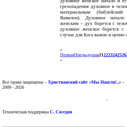
духовное женское начало и ес
грехопадения духовное в чело
материальным (библейски
Вавилон). Духовное начало
женским – дух борется с тело
духовное женское борется с
случае для Бога важно и ценно 
«
Первая
Предыдущая
21
22
23
24
25
26
»
Все права защищены –
Христианский сайт «Мы Нашли!..»
–
2009 - 2026
-
-
Техническая поддержка
С. Соседов