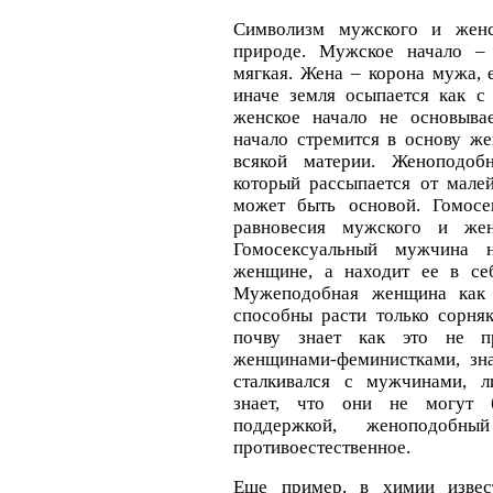
Символизм мужского и женс
природе. Мужское начало – 
мягкая. Жена – корона мужа, 
иначе земля осыпается как с
женское начало не основыва
начало стремится в основу же
всякой материи. Женоподоб
который рассыпается от мале
может быть основой. Гомосе
равновесия мужского и жен
Гомосексуальный мужчина 
женщине, а находит ее в се
Мужеподобная женщина как 
способны расти только сорняк
почву знает как это не пр
женщинами-феминистками, зна
сталкивался с мужчинами, л
знает, что они не могут 
поддержкой, женоподобн
противоестественное.
Еще пример, в химии извес