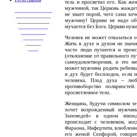
тела и просветил его. Как же
мужчиной, так Церковь жажде
_______________
не знает порой, чего сама хоч
______________
мужчину! Церкви не надо объ
_____________
мучается без Бога. Церкви нуже
____________
__________
Человек не может отказаться о
________
______
Жить в духе и духом не значи
____
часто люди путаются и проис
(отклонение от правильного пу
самоудовлетворения, и это м
может мужчина родить ребенк
и дух будет бесплоден, если 
человека. Плод духа – люб
противоборство полярностей
просветленное тело.
Женщина, будучи символом зем
хочет возрожденный мужчин
Заповедей» в одном эпизо
происходит с человеком, ког
Фараона, Нифертити, влюбленн
его женой Сепфорой, говори