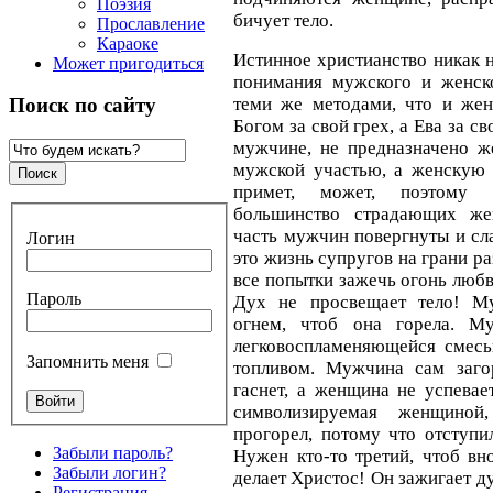
Поэзия
бичует тело.
Прославление
Караоке
Истинное христианство никак 
Может пригодиться
понимания мужского и женск
теми же методами, что и жен
Поиск по сайту
Богом за свой грех, а Ева за с
мужчине, не предназначено ж
мужской участью, а женскую 
примет, может, поэтому 
большинство страдающих же
часть мужчин повергнуты и сл
Логин
это жизнь супругов на грани ра
все попытки зажечь огонь любв
Пароль
Дух не просвещает тело! М
огнем, чтоб она горела. М
легковоспламеняющейся смес
Запомнить меня
топливом. Мужчина сам загор
гаснет, а женщина не успевает
символизируемая женщиной
прогорел, потому что отступи
Забыли пароль?
Нужен кто-то третий, чтоб вн
Забыли логин?
делает Христос! Он зажигает ду
Регистрация