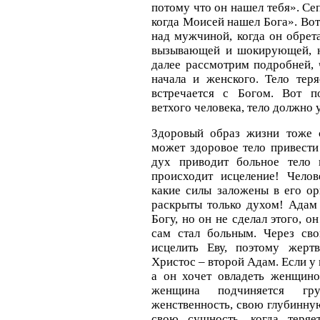
потому что он нашел тебя». Се
когда Моисей нашел Бога». Во
над мужчиной, когда он обрет
вызывающей и шокирующей, но
далее рассмотрим подробней, 
начала и женского. Тело теря
встречается с Богом. Вот п
ветхого человека, тело должно 
Здоровый образ жизни тоже с
может здоровое тело привести
дух приводит больное тело 
происходит исцеление! Челов
какие силы заложены в его ор
раскрыты только духом! Адам
Богу, но он не сделал этого, о
сам стал больным. Через св
исцелить Еву, поэтому жерт
Христос – второй Адам. Если у
а он хочет овладеть женщино
женщина подчиняется гр
женственность, свою глубинну
свою сущность, когда теряе