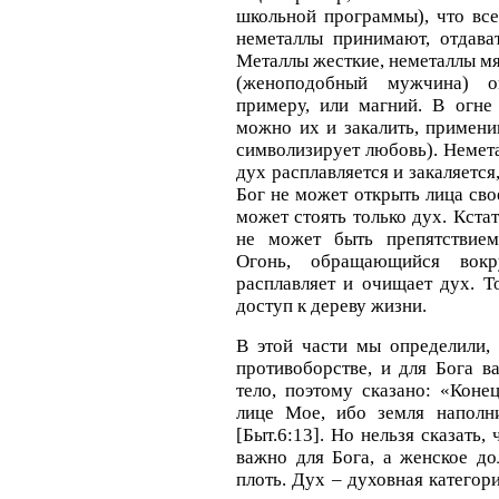
школьной программы), что все
неметаллы принимают, отдава
Металлы жесткие, неметаллы мя
(женоподобный мужчина) о
примеру, или магний. В огне
можно их и закалить, примени
символизирует любовь). Неметал
дух расплавляется и закаляется
Бог не может открыть лица сво
может стоять только дух. Кста
не может быть препятствием
Огонь, обращающийся вокр
расплавляет и очищает дух. 
доступ к дереву жизни.
В этой части мы определили, 
противоборстве, и для Бога в
тело, поэтому сказано: «Коне
лице Мое, ибо земля наполн
[Быт.6:13]. Но нельзя сказать
важно для Бога, а женское до
плоть. Дух – духовная категори