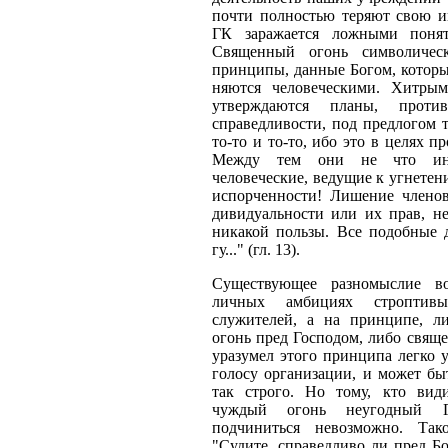
почти полностью теряют свою ин
ГК заражается ложными поня
Священный огонь символическ
принципы, данные Бо­гом, которы
няются человеческими. Хитрым
утверждаются планы, проти
справедли­вости, под предлогом 
то-то и то-то, ибо это в целях 
Между тем они не что ино
человеческие, ведущие к угнетен
испорченности! Лишение члено
дивидуальности или их прав, не
никакой пользы. Все подобные 
гу..." (гл. 13).
Существующее разномыслие в
личных амбициях строп­ти
служителей, а на принципе, 
огонь пред Господом, либо свяще
уразумел этого принципа легко у
голосу организации, и может быт
так строго. Но тому, кто вид
чуждый огонь неугодный Го
подчиниться невозможно. Та­к
"Судите, спра­ведливо ли пред Б