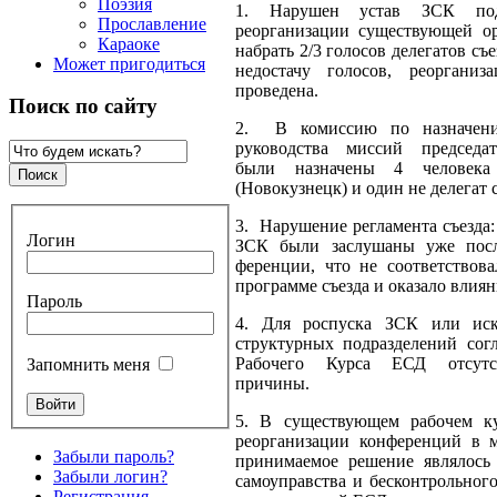
Поэзия
1. Нарушен устав ЗСК по
Прославление
реорганизации существующей ор
Караоке
набрать 2/3 го­лосов делегатов съ
Может пригодиться
недостачу голосов, реоргани­
проведена.
Поиск по сайту
2. В комиссию по назначению
руководства миссий председа
были назначены 4 человека
(Новокузнецк) и один не делегат с
3. Нарушение регламента съезда:
Логин
ЗСК были заслу­шаны уже посл
ференции, что не соответствова
программе съезда и оказало влиян
Пароль
4. Для роспуска ЗСК или иск
структурных подразде­лений сог
Ра­бочего Курса ЕСД отсутс
Запомнить меня
причины.
5. В существующем рабочем к
реорганизации конферен­ций в м
Забыли пароль?
прини­маемое решение являлось 
Забыли логин?
самоуправства и бескон­трольног
Регистрация