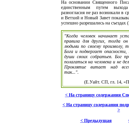
На основании Священного Писа
единственным путем выход
разногласия не раз возникали в с
и Ветхий и Новый Завет показыв
успешно разрешались на съездах (Н
"Когда человек начинает уст
правила для других, тогда о
людьми по своему произволу,
Бога и подвергает опасности, 
души своих собратьев. Бог п
полагаться на человека и не де
Проклятие витает над все
так...".
(Е.Уайт. СП, гл. 14, 
< На страницу содержания Спе
< На страницу содержания под
>
< Предыдущая