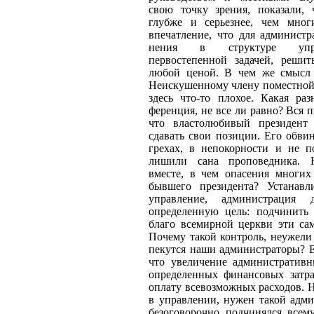
свою точку зрения, показали, 
глубже и серьезнее, чем мног
впечатление, что для администр
нения в структуре управ
первостепенной задачей, реши
любой ценой. В чем же смысл 
Неискушенному члену поместной 
здесь что-то пло­хое. Какая ра
ференция, не все ли равно? Вся пр
что властолюби­вый президен
сдавать свои позиции. Его обви
грехах, в непокорности и не п
лишили сана проповедника. Н
вместе, в чем опасения многи
бывшего прези­дента? Устанавли
управление, администрация д
определенную цель: подчинить
благо всемирной церкви эти сам
Почему такой контроль, неужели
пекут­ся наши администраторы? 
что увеличение адми­нистративн
оп­ределенных финансовых затр
оплату всевозможных расходов. 
в управлении, нужен такой адми
безоговорочно под­чинялся всему