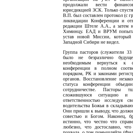
продолжали вести финанс
юрисдикцией ЗСК. Только спустя
В.П. был составлен протокол (с 
ликвидации Конференции и от
редакции Штеле А.А., а затем 
Химинцу. ЕАД и ВРУМ попытал
устав новой Миссии, который
Западной Сибири не видел.
Группа пасторов (служители 33 
было не безразлично будущ
необходимым вернуться к ф
конференции в полном соотв
порядком, РК и законами регист
органов. Восстановление незак
статуса конференции объед
сотрудничестве. Пасторы т
сложившуюся ситуацию и 
ответственностью исследуя с
водительства Божья в складываю
Они пришли к выво­ду, что долж
совестью и Богом. Наконец, б
истинно, что честно что справе
любезно, что достославно, что
похвала, о том помышляйте (Фил.