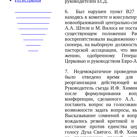
ру­ководителей ЕСД.
_______________
6. Был нарушен пункт В27 
______________
находясь в комитете и консульт
_____________
новообразованной центрально-си
____________
А.А. Штеле и М. Вилоса не постав
__________
существующем положении Ра
________
воспрепятствовали выдвижению б
______
сионера, на выборную должность
____
пасторской ассо­циации, что яв
жению, одобренному Генерал
Церковью и руковод­ством Евро-А
7. Недемократичное проведение 
было отведено время для 
реорганиза­ции действующей к
Руководитель съезда И.Ф. Химин
после фор­мулирования воп
конференции, сделанного А.А
поставить вопрос на голосован
возможности задать вопросы, вы
Высказывание со­мнений и вопр
вождались резкой критикой и 
восстание против един­ства ц
голосу Духа Святого. И.Ф. Хим