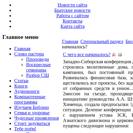
Новости сайта
Братские новости
Работа с сайтом
Контакты
Карта сайта
Главное меню
Главная
Специальный раздел
Бюл
начиналось?
Главная
Слово пастора
С чего все начиналось?
Проповеди
Западно-Сибирская конференция д
Воскресные
строились мо­литвенные дома, 
семинары
кампании, был постоянный при
Разбор СШ
Развивалась фи­нансовая база, 
Статьи
ществлялись все проекты, без за
Книги
от собранных средств в унион..
Аудиокниги
2миссии на съезде, проходяще
Компьютерные
инициативе руко­водства А.А. Ш
программы
Хименца, создала предпосылки !
Изучаем Библию
ситуации. Деление конференции 
Семья и здоровье
с нарушением устава ЗСК, Р
Чудесные проявления
Азиатского диви­зиона и церков
Стоит задуматься
пущены следующие нарушения:
Тебе поём!