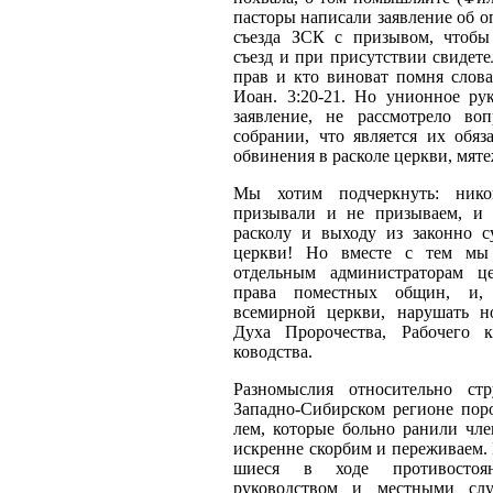
пас­торы написали заявление об 
съезда ЗСК с призывом, чтобы
съезд и при присутствии свидете
прав и кто виноват помня слова
Иоан. 3:20-21. Но унионное рук
заявление, не рассмотрело во
собрании, что является их обяз
обвинения в расколе церкви, мяте
Мы хотим подчеркнуть: ник
призывали и не призываем, и 
расколу и выходу из законно 
церкви! Но вместе с тем мы
отдельным администраторам ц
права поместных общин, и,
всемирной церкви, нарушать н
Духа Пророче­ства, Рабочего 
ководства.
Разномыслия относительно стр
Западно-Сибирском регионе пор
лем, которые больно ранили чле
искренне скорбим и переживаем.
шиеся в ходе противосто
руководством и местными сл