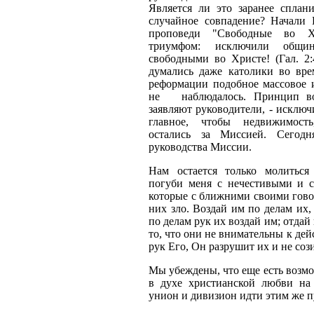
Является ли это заранее сплан
случайное совпадение? Начали
проповеди "Свободные во Х
триумфом: исключили об­щ
свободными во Христе! (Гал. 2:
думались даже католики во вр
реформации подоб­ное массовое
не наблюдалось. Принцип воз
заявляют руководители, - исключ
главное, чтобы недвижимост
остались за Миссией. Сегодн
руководства Миссии.
Нам остается только молиться
погуби меня с не­честивыми и 
которые с ближними своими говор
них зло. Воздай им по делам их,
по делам рук их воздай им; отдай
то, что они не внимательны к дей
рук Его, Он разрушит их и не сози
Мы убеждены, что еще есть возм
в духе христианской любви на
унион и дивизион идти этим же п