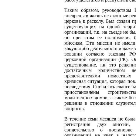
Таким образом, руководством
внедрены в жизнь незаконные ре
церковь к расколу. Был создан п
существующих на одной терри
организаций, т.к. на съезде не 
но при этом ее полномочия 
миссиям. Эти миссии не имели 
какую-либо деятель­ность и даже з
вовании согласно законам РФ
церковной организации (ГК). 
сущес­твование, т.к. это решен
достаточным количеством де
представите­лями поместных
кризисная ситуация, которая пов
последствия. Снизи­лась евангель
приостановлены строительс
молитвенных домов, а также бы
решения в отношении служител
вопросов.
В течение семи месяцев не была
регистрация двух миссий,
свидетельство о постановке
организаций на учет в налог