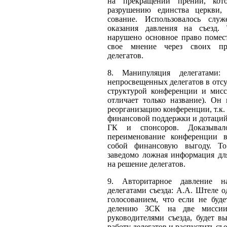
на прекращении прений, кот
разрушению единства церкви,
сование. Использовалось слу
оказания давления на съезд.
нарушено основное право помес
свое мнение через своих пр
делегатов.
8. Манипуляция делегатами
непросвещенных делегатов в отс
струк­турой конференции и мисс
отличает только название). Он 
реоргани­зацию конференции, т.к.
финансовой поддержки и дотаций
ГК и спонсоров. Доказывало
переименование конференции 
собой финансо­вую выгоду. То
заведомо ложная информация для
на решение делега­тов.
9. Авторитарное давление 
делегатами съезда: А.А. Штеле о
голосова­нием, что если не буд
делению ЗСК на две миссии
руководителями съезда, будет в
работу делегатов и распустить съе