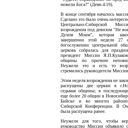
нежели Бога?" (Деян.4:19).
В конце сентября началось масс
Сделано это было очень интересно
Центрально-Сибирской Мис
возрождения под девизом "Не во
Духом Моим", которая зако
завершении этой недели 27 с
богослужении центральной общи
церковь собралась для праздно
президент Мис­сии Я.П.Кулако
общины по причине неповино
Неужели это и есть то возр
стремились руководители Мисси
Этим неделя возрождения не зако
распущены две церкви в г.Но
седьмая общины; в последующи
еще более 20 общин в Новосибирс
Бийске и во многих районн
Сибирской Конференции. В Ом
была распущена ранее.
Неужели для того, чтобы вер
руководство Миссии объявило 