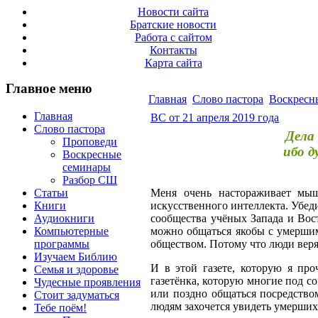
Новости сайта
Братские новости
Работа с сайтом
Контакты
Карта сайта
Главное меню
Главная
Слово пастора
Воскресн
Главная
ВС от 21 апреля 2019 года
Слово пастора
Дела 
Проповеди
ибо д
Воскресные
семинары
Разбор СШ
Статьи
Меня очень настораживает мыш
Книги
искусственного интеллекта. Убеди
Аудиокниги
сообщества учёных Запада и Вос
Компьютерные
можно общаться якобы с умершим
программы
обществом. Потому что люди веря
Изучаем Библию
И в этой газете, которую я про
Семья и здоровье
газетёнка, которую многие под с
Чудесные проявления
или поздно общаться посредством
Стоит задуматься
людям захочется увидеть умерших
Тебе поём!