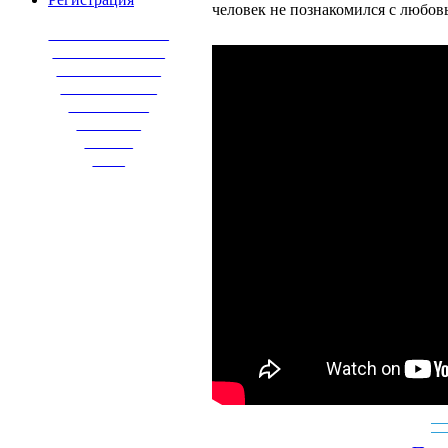
человек не познакомился с любо
_______________
______________
_____________
____________
__________
________
______
____