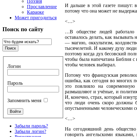
Поэзия
И дальше в этой газете пишут: 
Прославление
потому что она может не выдержа
Караоке
Может пригодиться
<…>
Поиск по сайту
…В обществе людей работало 
оставалось делать, как вызывать
— магию, оккультизм, колдовст
тысячелетий. И какому духу люди 
поэтому когда дух бесовский пол
чтобы была напечатана Библия с
чтобы человек выбирал.
Логин
Потому что французская революц
ошибка, как сегодня во многих п
Пароль
это повлияло на современную
размышляют и учёные, и политик
И, конечно, страх, который изнут
Запомнить меня
что люди очень скоро должны б
опустыненными человеческими с
<…>
Забыли пароль?
На сегодняшний день общество 
Забыли логин?
говорить ангельскими языками, 
Регистрация