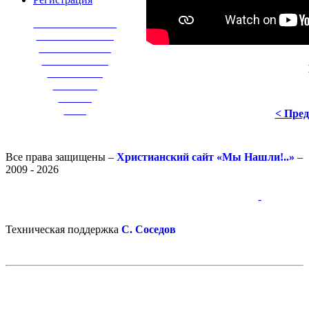
_______________
______________
_____________
____________
__________
________
______
____
< Пре
Все права защищены –
Христианский сайт «Мы Нашли!..»
–
2009 - 2026
-
-
Техническая поддержка
С. Соседов