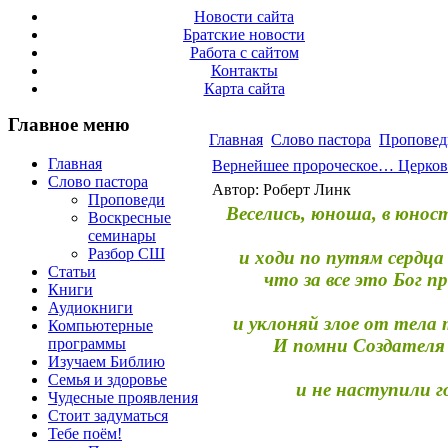
Новости сайта
Братские новости
Работа с сайтом
Контакты
Карта сайта
Главное меню
Главная
Слово пастора
Проповед
Главная
Вернейшее пророческое… Церковь
Слово пастора
Автор: Роберт Линк
Проповеди
Веселись, юноша, в юност
Воскресные
семинары
Разбор СШ
и ходи по путям сердца
Статьи
что за все это Бог п
Книги
Аудиокниги
и уклоняй злое от тела 
Компьютерные
программы
И помни Создателя 
Изучаем Библию
Семья и здоровье
и не наступили г
Чудесные проявления
Стоит задуматься
Тебе поём!