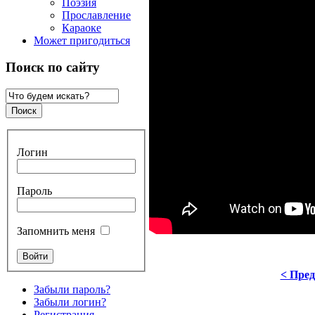
Поэзия
Прославление
Караоке
Может пригодиться
Поиск по сайту
Логин
Пароль
Запомнить меня
< Пре
Забыли пароль?
Забыли логин?
Регистрация