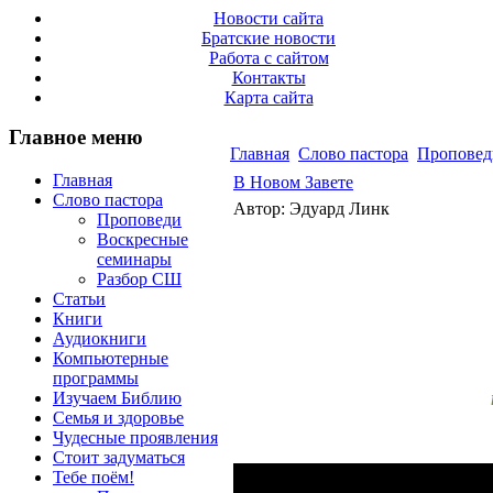
Новости сайта
Братские новости
Работа с сайтом
Контакты
Карта сайта
Главное меню
Главная
Слово пастора
Проповед
Главная
В Новом Завете
Слово пастора
Автор: Эдуард Линк
Проповеди
Воскресные
семинары
Разбор СШ
Статьи
Книги
Аудиокниги
Компьютерные
программы
Изучаем Библию
Семья и здоровье
Чудесные проявления
Стоит задуматься
Тебе поём!