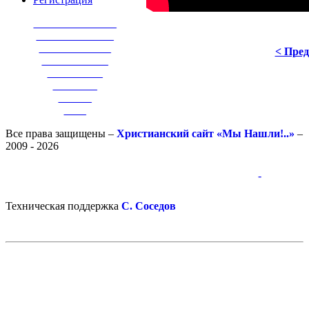
_______________
______________
_____________
< Пре
____________
__________
________
______
____
Все права защищены –
Христианский сайт «Мы Нашли!..»
–
2009 - 2026
-
-
Техническая поддержка
С. Соседов