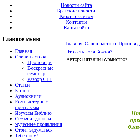
Новости сайта
Братские новости
Работа с сайтом
Контакты
Карта сайта
Главное меню
Главная
Слово пастора
Проповед
Главная
Что есть воля Божия?
Слово пастора
Автор: Виталий Бурмистров
Проповеди
Воскресные
семинары
Разбор СШ
Статьи
Книги
Аудиокниги
Компьютерные
программы
Ит
Изучаем Библию
Семья и здоровье
пре
Чудесные проявления
благ
Стоит задуматься
Тебе поём!