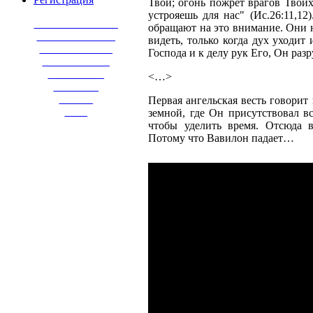
Твой; огонь пожрет врагов Твои
устрояешь для нас" (Ис.26:11,1
_______________
обращают на это внимание. Они не
______________
видеть, только когда дух уходит
_____________
Господа и к делу рук Его, Он разр
____________
__________
<…>
________
______
Первая ангельская весть говорит
____
земной, где Он присутствовал вс
чтобы уделить время. Отсюда в
Потому что Вавилон падает…