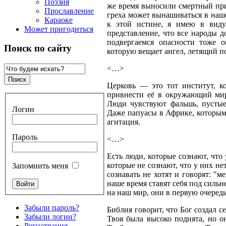
Поэзия
же время выносили смертный при
Прославление
греха может вынашиваться в наш
Караоке
к этой истине, я имею в виду
Может пригодиться
представление, что все народы 
подвергаемся опасности тоже 
Поиск по сайту
которую вещает ангел, летящий п
<…>
Церковь — это тот институт, 
привнести её в окружающий мир
Люди чувствуют фальшь, пустые
Логин
Даже папуасы в Африке, которым
агитация.
Пароль
<…>
Есть люди, которые сознают, что
которые не сознают, что у них не
Запомнить меня
сознавать не хотят и говорят: "
наше время ставят себя под сильн
на наш мир, они в первую очередь
Забыли пароль?
Библия говорит, что Бог создал с
Забыли логин?
Твоя была высоко поднята, но о
Регистрация