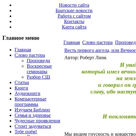
Новости сайта
Братские новости
Работа с сайтом
Контакты
Карта сайта
Главное меню
Главная
Слово пастора
Проповед
Главная
Весть первого ангела, или Вечно
Слово пастора
Автор: Роберт Линк
Проповеди
И увид
Воскресные
который имел вечно
семинары
Разбор СШ
на земл
Статьи
и говорил он 
Книги
славу, ибо насту
Аудиокниги
Компьютерные
программы
Изучаем Библию
Семья и здоровье
И поклонятс
Чудесные проявления
Стоит задуматься
Тебе поём!
Мы видим гнусность и коварство гр