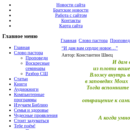
Новости сайта
Братские новости
Работа с сайтом
Контакты
Карта сайта
Главное меню
Главная
Слово пастора
Проповед
Главная
“И дам вам сердце новое…”
Слово пастора
Автор: Константин Швец
Проповеди
И дам 
Воскресные
из плоти ваше
семинары
Разбор СШ
Вложу внутрь в
Статьи
в заповедях Моих
Книги
Тогда вспомните
Аудиокниги
Компьютерные
программы
отвращение к сами
Изучаем Библию
Семья и здоровье
Чудесные проявления
А когда умн
Стоит задуматься
Тебе поём!