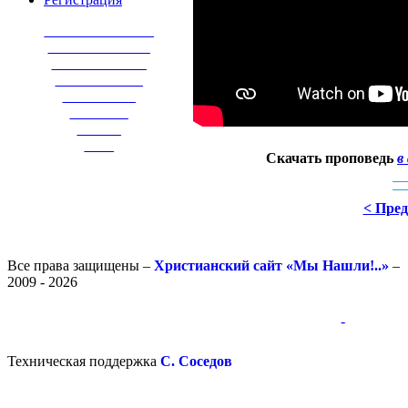
_______________
______________
_____________
____________
__________
________
______
____
Скачать проповедь
в
< Пре
Все права защищены –
Христианский сайт «Мы Нашли!..»
–
2009 - 2026
-
-
Техническая поддержка
С. Соседов