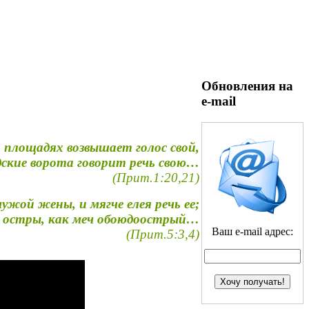
Обновления на
e-mail
 площадях возвышает голос свой,
одские ворота говорит речь свою…
(Прит.1:20,21)
жой жены, и мягче елея речь ее;
ь, остры, как меч обоюдоострый…
Ваш e-mail адрес:
(Прит.5:3,4)