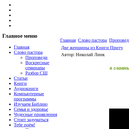
Главное меню
Главная
Слово пастора
Проповед
Главная
Две женщины из Книги Притч
Слово пастора
Автор: Николай Линк
Проповеди
Воскресные
в главн
семинары
Разбор СШ
Статьи
Книги
Аудиокниги
Компьютерные
программы
Изучаем Библию
Семья и здоровье
Чудесные проявления
Стоит задуматься
Тебе поём!