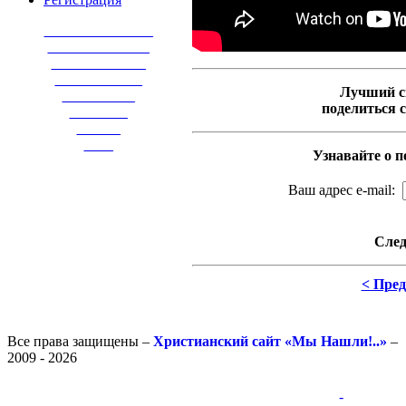
_______________
______________
_____________
____________
Лучший с
__________
поделиться 
________
______
____
Узнавайте о п
Ваш адрес e-mail:
След
< Пре
Все права защищены –
Христианский сайт «Мы Нашли!..»
–
2009 - 2026
-
-