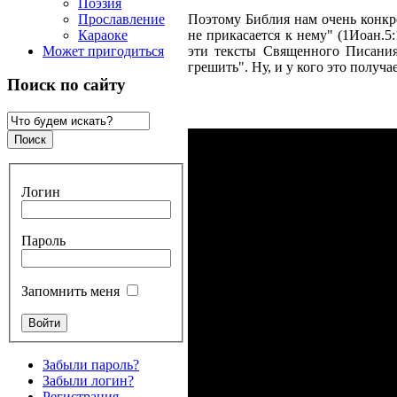
Поэзия
Прославление
Поэтому Библия нам очень конкр
Караоке
не прикасается к нему" (1Иоан.5:
Может пригодиться
эти тексты Священного Писания
грешить". Ну, и у кого это получ
Поиск по сайту
Логин
Пароль
Запомнить меня
Забыли пароль?
Забыли логин?
Регистрация