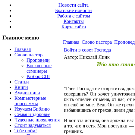
Новости сайта
Братские новости
Работа с сайтом
Контакты
Карта сайта
Главное меню
Главная
Слово пастора
Проповед
Главная
Войти в совет Господа
Слово пастора
Автор: Николай Линк
Проповеди
Ибо кто стоял
Воскресные
семинары
Разбор СШ
Статьи
Книги
"Гнев Господа не отвратится, док
Аудиокниги
совершить? Он хочет уничтожить
Компьютерные
быть отделён от меня, от вас, от
программы
он ещё во мне. Ведь Он же грехи
Изучаем Библию
избавившись от грехов, жили для 
Семья и здоровье
Чудесные проявления
И вот эта истина, она должна нас 
Стоит задуматься
а то, что я есть. Мои поступки — 
Тебе поём!
грешник.