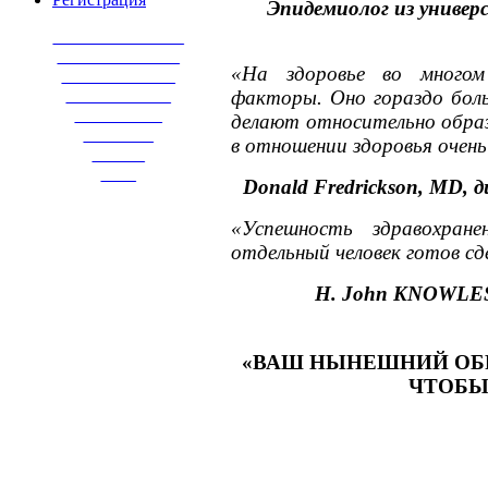
Эпидемиолог из универ
_______________
______________
«На здоровье во многом
_____________
____________
факторы. Оно гораздо бол
__________
делают относительно образ
________
в отношении здоровья очень
______
____
Donald Fredrickson, MD,
«Успешность здравохра
отдельный человек готов сд
H. John KNOWLES
«ВАШ НЫНЕШНИЙ ОБР
ЧТОБЫ 