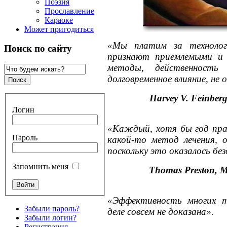
Поэзия
Прославление
Караоке
Может пригодиться
«Мы платим за технолог
Поиск по сайту
признают приемлемыми и 
методы, действенност
долговременное влияние, не 
Harvey V. Feinbe
Логин
«Каждый, хотя бы год прак
Пароль
какой-то метод лечения, 
поскольку это оказалось бе
Запомнить меня
Thomas Preston, 
«Эффективность многих т
Забыли пароль?
деле совсем не доказана».
Забыли логин?
Регистрация