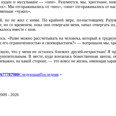
иудеи и мусульмане — «они». Разумеется, мы, христиане, ник
их». Мы отгораживались от «них», «они» отгораживались от нас
оменьше «чужих».
й, но не жил с ними. По крайней мере, по-настоящему. Разум
т, но со временем, пока они отвергали меня, начал отвергать их
жалось вместе с ним.
ь. «Разве можно рассчитывать на человека, который в трудну
 с его ограниченностью и своекорыстием?» — вопрошали мы, хри
дошло, что у меня не осталось близких друзей-нехристиан! Я п
изительным. В месте, куда вонзалась божественная заноза, о
 неважно, на какой стороне, — это вовсе не жизнь, имеющая хара
76
77
78
79
80
Следующая
Последняя
»
2009 - 2026