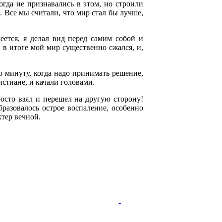
огда не признавались в этом, но строили
. Все мы считали, что мир стал бы лучше,
еется, я делал вид перед самим собой и
, в итоге мой мир существенно сжался, и,
ю минуту, когда надо принимать решение,
стиане, и качали головами.
росто взял и перешел на другую сторону!
бразовалось острое воспаление, особенно
ктер вечной.
-
-