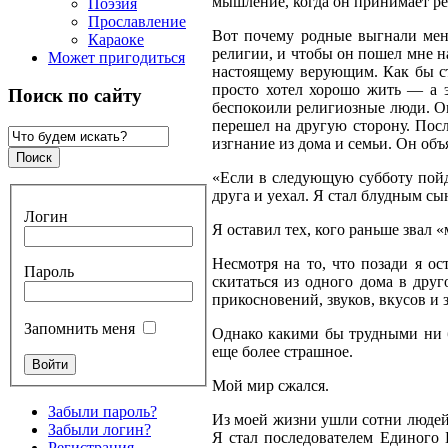
мышление, когда он принимает р
Поэзия
Прославление
Вот почему родные выгнали меня
Караоке
религии, и чтобы он пошел мне н
Может пригодиться
настоящему верующим. Как бы ст
просто хотел хорошо жить — а э
Поиск по сайту
беспокоили религиозные люди. Он
перешел на другую сторону. Посл
изгнание из дома и семьи. Он объ
«Если в следующую субботу пойд
друга и уехал. Я стал блудным сы
Логин
Я оставил тех, кого раньше звал 
Несмотря на то, что позади я ос
Пароль
скитаться из одного дома в друг
прикосновений, звуков, вкусов и 
Запомнить меня
Однако какими бы трудными ни бы
еще более страшное.
Мой мир сжался.
Забыли пароль?
Из моей жизни ушли сотни людей
Забыли логин?
Я стал последователем Единого 
Регистрация