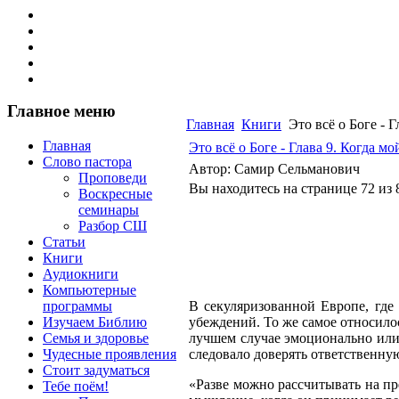
Главное меню
Главная
Книги
Это всё о Боге - 
Главная
Это всё о Боге - Глава 9. Когда 
Слово пастора
Автор: Самир Сельманович
Проповеди
Вы находитесь на странице 72 из 
Воскресные
семинары
Разбор СШ
Статьи
Книги
Аудиокниги
Компьютерные
программы
В секуляризованной Европе, гд
Изучаем Библию
убеждений. То же самое относило
Семья и здоровье
лучшем случае эмоционально или 
Чудесные проявления
следовало доверять ответственну
Стоит задуматься
«Разве можно рассчитывать на пре
Тебе поём!