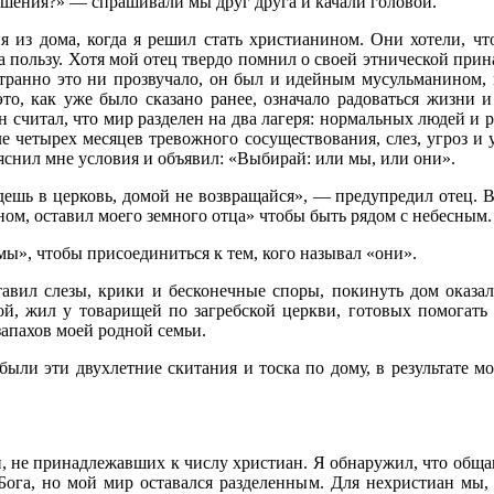
ешения?» — спрашивали мы друг друга и качали головой.
 из дома, когда я решил стать христианином. Они хотели, ч
а пользу. Хотя мой отец твердо помнил о своей этнической прин
ранно это ни прозвучало, он был и идейным мусульманином, 
то, как уже было сказано ранее, означало радоваться жизни и
 считал, что мир разделен на два лагеря: нормальных людей и р
е четырех месяцев тревожного сосуществования, слез, угроз и 
яснил мне условия и объявил: «Выбирай: или мы, или они».
ешь в церковь, домой не возвращайся», — предупредил отец. В
ном, оставил моего земного отца» чтобы быть рядом с небесным.
«мы», чтобы присоединиться к тем, кого называл «они».
тавил слезы, крики и бесконечные споры, покинуть дом оказал
ой, жил у товарищей по загребской церкви, готовых помогать
запахов моей родной семьи.
ли эти двухлетние скитания и тоска по дому, в результате м
, не принадлежавших к числу христиан. Я обнаружил, что обща
Бога, но мой мир оставался разделенным. Для нехристиан мы, 