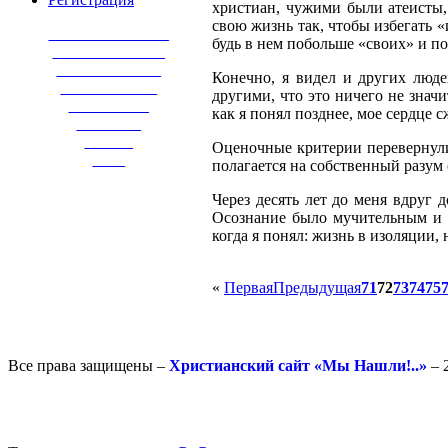
христиан, чужими были атеисты, 
свою жизнь так, чтобы избегать «
_______________
будь в нем побольше «своих» и п
______________
_____________
Конечно, я видел и других люде
____________
другими, что это ничего не значи
__________
как я понял позднее, мое сердце с
________
______
Оценочные критерии перевернулис
____
полагается на собственный разум
Через десять лет до меня вдруг 
Осознание было мучительным и ун
когда я понял: жизнь в изоляции,
«
Первая
Предыдущая
71
72
73
74
75
Все права защищены –
Христианский сайт «Мы Нашли!..»
– 