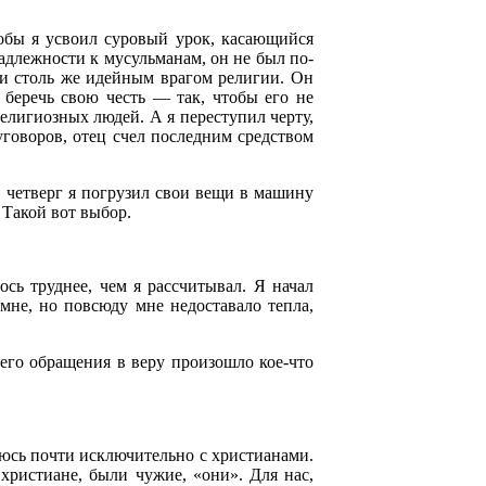
тобы я усвоил суровый урок, касающийся
адлежности к мусульманам, он не был по-
и столь же идейным врагом религии. Он
 беречь свою честь — так, чтобы его не
елигиозных людей. А я переступил черту,
уговоров, отец счел последним средством
 четверг я погрузил свои вещи в машину
 Такой вот выбор.
ось труднее, чем я рассчитывал. Я начал
 мне, но повсюду мне недоставало тепла,
оего обращения в веру произошло кое-что
юсь почти исключительно с христианами.
христиане, были чужие, «они». Для нас,