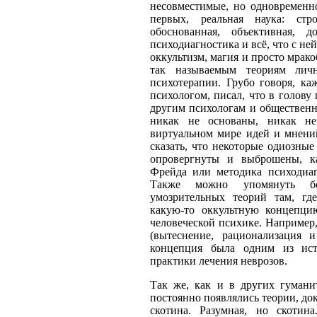
несовместимые, но одновременн
первых, реальная наука: стро
обоснованная, объективная, 
психодиагностика и всё, что с ней
оккультизм, магия и просто мракоб
так называемым теориям лич
психотерапии. Грубо говоря, ка
психологом, писал, что в голову 
другим психологам и общественн
никак не основаны, никак н
виртуальном мире идей и мнений
сказать, что некоторые одиозны
опровергнуты и выброшены, ка
Фрейда или методика психодиа
Также можно упомянуть б
умозрительных теорий там, гд
какую-то оккультную концепцию
человеческой психике. Например
(вытеснение, рационализация
концепция была одним из ист
практики лечения неврозов.
Так же, как и в других гумани
постоянно появлялись теории, до
скотина. Разумная, но скотин