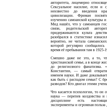
авторитета, лицемерно относяще
Сексуальное насилие, если и 
неизвестно до введения нра
цивилизации. Фриман посвя
изучению самоанской культуры и
Мид нашёл, что у самоанцев го
связи, родительский авто
придерживаются культа девст
разобрался в статистике изнаси
вероятно, не читала самоанских
которой регулярно сообщалось
время её пребывания там в 1925-1
Смешно даже не это, а то, ч
христианской семье, а в конце жи
до религиозного фанатизма.
Константин, — самый отврати
именем науки. И даже доказывает
как быть с распадом семьи? С б
разводов? Кто двигал этими учен
Что касается психологии, то он о
наука — перепев колдовства и м
дисциплине есть настоящи
эксперименты и огромная польза 