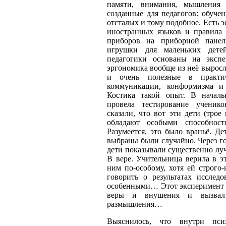
памяти, внимания, мышления 
созданные для педагогов: обучен
отсталых и тому подобное. Есть 
иностранных языков и правила
приборов на приборной панел
игрушки для маленьких дете
педагогики основаны на экспе
эргономика вообще из неё выросл
и очень полезные в практич
коммуникации, конформизма и
Костика такой опыт. В начал
провела тестирование ученик
сказали, что вот эти дети (трое
обладают особыми способност
Разумеется, это было враньё. 
выбраны были случайно. Через го
дети показывали существенно луч
В вере. Учительница верила в э
ним по-особому, хотя ей строго-
говорить о результатах исслед
особенными… Этот эксперимент 
веры и внушения и вызвал 
размышления…
Выяснилось, что внутри пс