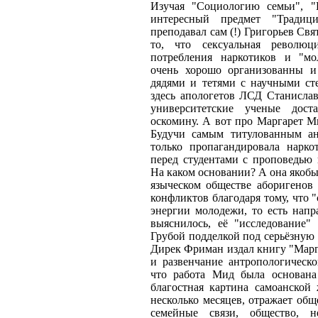
Изучая "Социологию семьи", "
интересный предмет "Традиц
преподавал сам (!) Григорьев Свя
то, что сексуальная революц
потребления наркотиков и "м
очень хорошо организованны 
дядями и тетями с научными ст
здесь апологетов ЛСД Станисла
университетские ученые дос
оскомину. А вот про Маргарет М
Будучи самым титулованным а
только пропагандировала нарк
перед студентами с проповедью 
На каком основании? А она якобы
языческом обществе аборигенов
конфликтов благодаря тому, что 
энергии молодежи, то есть напра
выяснилось, её "исследование
Грубой подделкой под серьёзную 
Дирек Фриман издал книгу "Марг
и развенчание антропологическо
что работа Мид была основан
благостная картина самоанской 
несколько месяцев, отражает общ
семейные связи, общество, 