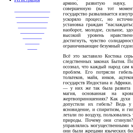
армию, развитую науку, п
совершенную (на тот момен
_______________
государство разваливается изнут
______________
ускоряло процесс, но источн
_____________
установка граждан "наслаждат
____________
наоборот, молодое, сильное, зд
__________
высокий уровень нравственн
________
достигнуть, чувство солидарнос
______
ограничивающие безумный гедон
____
Всё это заставило Костика серь
следственных законах Бытия. По
осознал, что каждый народ сам к
проблем. Его потрясли гибел
тольтеков, майя, инков, ацте
государств Индостана и Африки. 
— у них же так была развита 
магия, основанная на кров
жертвоприношениях? Как духи
допустили их гибель? Ведь у
ясновидение, и спиритизм, и ги
летали по воздуху, пользовались
природы. Почему они сгинули?
управлялись могущественными м
они были жрецами языческих бого