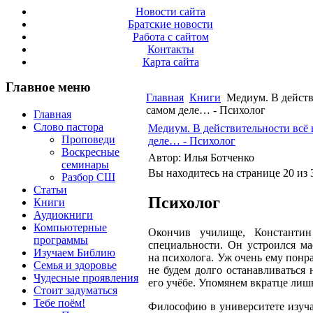
Новости сайта
Братские новости
Работа с сайтом
Контакты
Карта сайта
Главное меню
Главная
Книги
Медиум. В действи
самом деле… - Психолог
Главная
Слово пастора
Медиум. В действительности всё н
Проповеди
деле… - Психолог
Воскресные
Автор: Илья Ботченко
семинары
Вы находитесь на странице 20 из 
Разбор СШ
Статьи
Психолог
Книги
Аудиокниги
Компьютерные
Окончив училище, Константин
программы
специальности. Он устроился ма
Изучаем Библию
на психолога. Уж очень ему понр
Семья и здоровье
не будем долго останавливаться 
Чудесные проявления
его учёбе. Упомянем вкратце лиш
Стоит задуматься
Тебе поём!
Философию в университете изуча