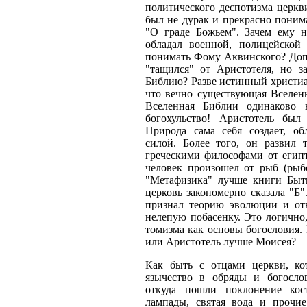
политического деспотизма церкв
был не дурак и прекрасно понима
"О граде Божьем". Зачем ему 
обладал военной, полицейской
понимать Фому Аквинского? Допус
"тащился" от Аристотеля, но з
Библию? Разве истинный христиан
что вечно существующая Вселенн
Вселенная Библии одинаково 
богохульство! Аристотель был
Природа сама себя создает, об
силой. Более того, он развил
греческими философами от египт
человек произошел от рыб (рыб
"Метафизика" лучше книги Быти
церковь закономерно сказала "Б
признал теорию эволюции и от
нелепую побасенку. Это логично
томизма как основы богословия.
или Аристотель лучше Моисея?
Как быть с отцами церкви, ко
язычество в обряды и богосло
откуда пошли поклонение кос
лампады, святая вода и прочи