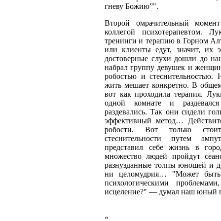
гневу Божию”".
Второй омрачительный момен
коллегой психотерапевтом. Л
тренинги и терапию в Горном Алт
или клиенты едут, значит, их э
достоверные слухи дошли до на
набрал группу девушек и женщин
робостью и стеснительностью. 
жить мешает конкретно. В общем
вот как проходила терапия. Лук
одной комнате и раздевалс
раздевались. Так они сидели гол
эффективный метод… Действит
робости. Вот только стои
стеснительности путем ампу
представил себе жизнь в горо
множество людей пройдут сеан
разнузданные толпы юношей и де
ни целомудрия… "Может быть,
психологическими проблемами
исцеление?" — думал наш юный п
«