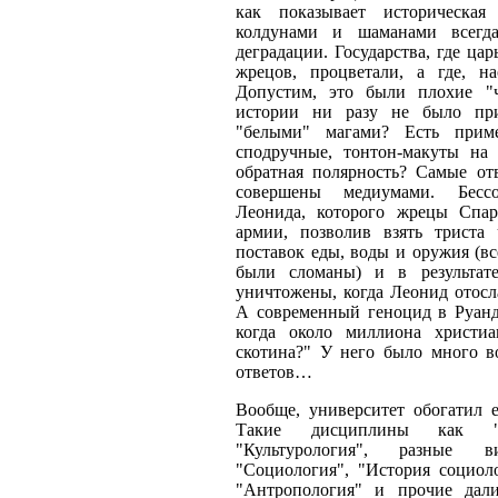
как показывает историческая
колдунами и шаманами всегд
деградации. Государства, где ца
жрецов, процветали, а где, на
Допустим, это были плохие "
истории ни разу не было пр
"белыми" магами? Есть прим
сподручные, тонтон-макуты на
обратная полярность? Самые от
совершены медиумами. Бессо
Леонида, которого жрецы Спа
армии, позволив взять триста
поставок еды, воды и оружия (вс
были сломаны) и в результат
уничтожены, когда Леонид отосл
А современный геноцид в Руан
когда около миллиона христи
скотина?" У него было много во
ответов…
Вообще, университет обогатил е
Такие дисциплины как "Эт
"Культурология", разные 
"Социология", "История социоло
"Антропология" и прочие дал