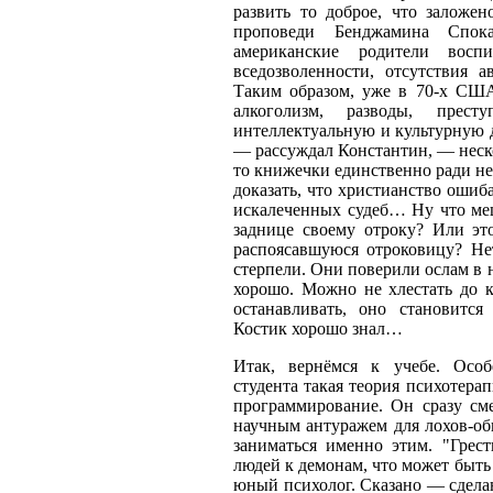
развить то доброе, что заложен
проповеди Бенджамина Спок
американские родители восп
вседозволенности, отсутствия а
Таким образом, уже в 70-х СШ
алкоголизм, разводы, престу
интеллектуальную и культурную д
— рассуждал Константин, — неско
то книжечки единственно ради не
доказать, что христианство ошиба
искалеченных судеб… Ну что меш
заднице своему отроку? Или э
распоясавшуюся отроковицу? Нет
стерпели. Они поверили ослам в н
хорошо. Можно не хлестать до к
останавливать, оно становитс
Костик хорошо знал…
Итак, вернёмся к учебе. Особ
студента такая теория психотера
программирование. Он сразу сме
научным антуражем для лохов-обы
заниматься именно этим. "Грест
людей к демонам, что может быть
юный психолог. Сказано — сделан