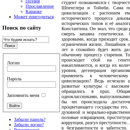
Поэзия
студент познакомился с творчест
Прославление
Шпенглера и Тойнби. Сама по
Караоке
цивилизации с растением ем
Может пригодиться
исторического процесса доказ
исторических типов и её аналог
Поиск по сайту
Константина. Он знал, что среди 
смерть запаяна генетически
здоровыми, когда приходит срок.
ограничения жизни. Лишайник о
лет и спокойно будет жить да
обычному процессу старения. То
происходит сбой на генет
Логин
накапливаются, и когда их колич
уровня, дегенерация органи
применить к человеческом
Пароль
цивилизацию? Ведь исчезали ц
развитые культуры с высоки
обращались в прах. Обща
Запомнить меня
одноклассниками, выпускниками 
бы ни происходила достаточ
процветающего государства это, 
духовной и морально-нравственн
половые извращения, проституци
Забыли пароль?
коррупция, разгул преступности…
Забыли логин?
в безграмотности и забитости.
Регистрация