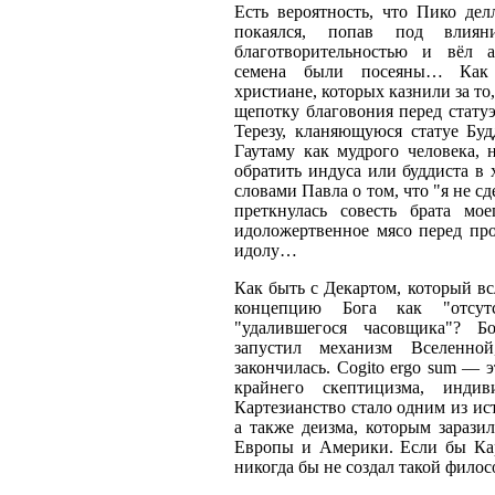
Есть вероятность, что Пико де
покаялся, попав под влиян
благотворительностью и вёл 
семена были посеяны… Как 
христиане, которых казнили за то
щепотку благовония перед статуэ
Терезу, кланяющуюся статуе Бу
Гаутаму как мудрого человека, 
обратить индуса или буддиста в 
словами Павла о том, что "я не сд
преткнулась совесть брата мое
идоложертвенное мясо перед про
идолу…
Как быть с Декартом, который вс
концепцию Бога как "отсут
"удалившегося часовщика"? Б
запустил механизм Вселенн
закончилась. Cogito ergo sum — 
крайнего скептицизма, индив
Картезианство стало одним из ис
а также деизма, которым зарази
Европы и Америки. Если бы Ка
никогда бы не создал такой фил