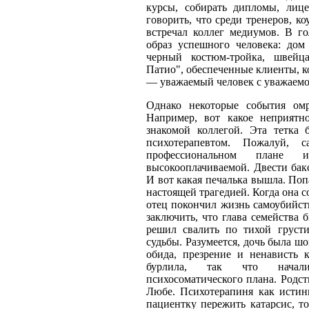
курсы, собирать дипломы, лиц
говорить, что среди тренеров, к
встречал коллег медиумов. В го
образ успешного человека: дом 
черный костюм-тройка, швейц
Патио", обеспеченные клиенты, ко
— уважаемый человек с уважаем
Однако некоторые события ом
Например, вот какое неприятн
знакомой коллегой. Эта тетка
психотерапевтом. Пожалуй,
профессиональном плане и
высокооплачиваемой. Двести бакс
И вот какая печалька вышла. Поп
настоящей трагедией. Когда она со
отец покончил жизнь самоубийст
заключить, что глава семейства 
решил свалить по тихой груст
судьбы. Разумеется, дочь была шо
обида, презрение и ненависть 
бурлила, так что начали
психосоматического плана. Родс
Любе. Психотерапиня как истин
пациентку пережить катарсис, то