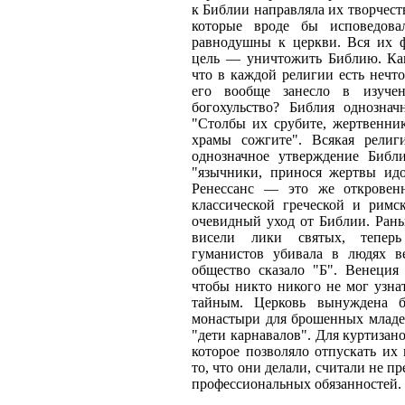
к Библии направляла их творчест
которые вроде бы исповедова
равнодушны к церкви. Вся их 
цель — уничтожить Библию. Ка
что в каждой религии есть нечто
его вообще занесло в изуче
богохульство? Библия однознач
"Столбы их срубите, жертвенник
храмы сожгите". Всякая рели
однозначное утверждение Библ
"язычники, принося жертвы идо
Ренессанс — это же откровен
классической греческой и рим
очевидный уход от Библии. Рань
висели лики святых, тепер
гуманистов убивала в людях ве
общество сказало "Б". Венеция 
чтобы никто никого не мог узнат
тайным. Церковь вынуждена б
монастыри для брошенных младен
"дети карнавалов". Для куртизан
которое позволяло отпускать их 
то, что они делали, считали не 
профессиональных обязанностей.