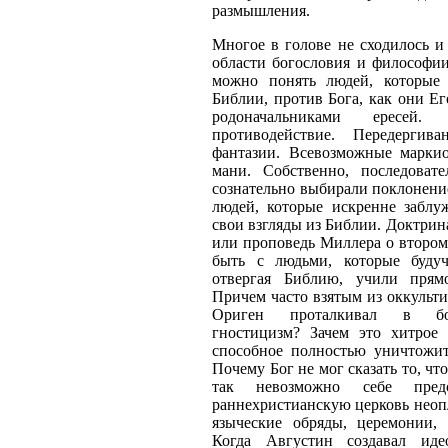
размышления.
Многое в голове не сходилось и
области богословия и философи
можно понять людей, которые
Библии, против Бога, как они Е
родоначальниками ересей
противодействие. Передергив
фантазии. Всевозможные марки
мани. Собственно, последоват
сознательно выбирали поклонени
людей, которые искренне заблу
свои взгляды из Библии. Доктрин
или проповедь Миллера о втором
быть с людьми, которые буду
отвергая Библию, учили пря
Причем часто взятым из оккульти
Ориген проталкивал в бог
гностицизм? Зачем это хитрое "
способное полностью уничтожит
Почему Бог не мог сказать то, чт
так невозможно себе предс
раннехристианскую церковь неоп
языческие обряды, церемонии,
Когда Августин создавал иде