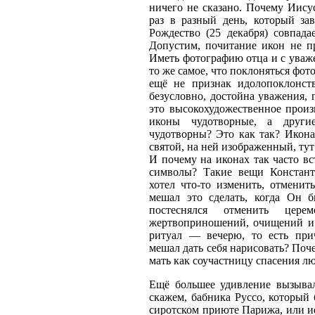
ничего не сказано. Почему Иису
раз в разный день, который з
Рождество (25 декабря) совпада
Допустим, почитание икон не пр
Иметь фотографию отца и с уваже
то же самое, что поклоняться фот
ещё не признак идолопоклонст
безусловно, достойна уважения, 
это высокохудожественное произ
иконы чудотворные, а друг
чудотворны? Это как так? Икона 
святой, на ней изображенный, ту
И почему на иконах так часто вс
символы? Такие вещи Констант
хотел что-то изменить, отменит
мешал это сделать, когда Он 
постеснялся отменить цере
жертвоприношений, очищений и
ритуал — вечерю, то есть при
мешал дать себя нарисовать? Поч
мать как соучастницу спасения л
Ещё большее удивление вызыва
скажем, бабника Руссо, который 
сиротском приюте Парижа, или ие