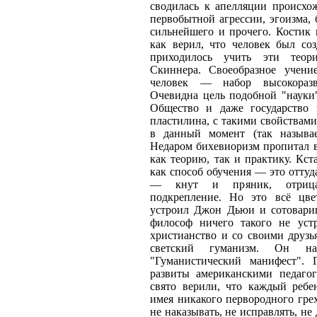
сводилась к апелляции происхо
первобытной агрессии, эгоизма,
сильнейшего и прочего. Костик 
как верил, что человек был со
приходилось учить эти теор
Скиннера. Своеобразное учени
человек — набор высокоразв
Очевидна цель подобной "науки"
Общество и даже государство 
пластилина, с такими свойствами
в данный момент (так называе
Недаром бихевиоризм пропитал в
как теорию, так и практику. Кст
как способ обучения — это оттуд
— кнут и пряник, отрицат
подкрепление. Но это всё цве
устроил Джон Дьюи и сотоварищ
философ ничего такого не уст
христианство и со своими друз
светский гуманизм. Он н
"Гуманистический манифест".
развиты американскими педаго
свято верили, что каждый ребе
имея никакого первородного грех
не наказывать, не исправлять, не