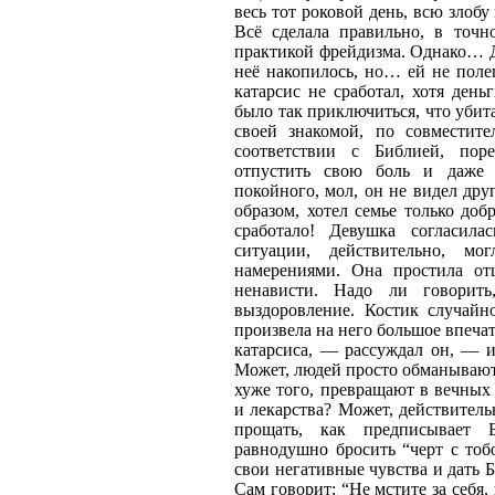
весь тот роковой день, всю злобу
Всё сделала правильно, в точн
практикой фрейдизма. Однако… Д
неё накопилось, но… ей не поле
катарсис не сработал, хотя ден
было так приключиться, что убита
своей знакомой, по совместите
соответствии с Библией, поре
отпустить свою боль и даже 
покойного, мол, он не видел дру
образом, хотел семье только добр
сработало! Девушка согласила
ситуации, действительно, м
намерениями. Она простила от
ненависти. Надо ли говорит
выздоровление. Костик случайн
произвела на него большое впечат
катарсиса, — рассуждал он, — и
Может, людей просто обманывают
хуже того, превращают в вечных
и лекарства? Может, действитель
прощать, как предписывает
равнодушно бросить “черт с тобо
свои негативные чувства и дать Б
Сам говорит: “Не мстите за себя,