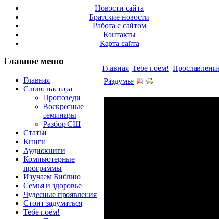
Новости сайта
Братские новости
Работа с сайтом
Контакты
Карта сайта
Главное меню
Главная
Тебе поём!
Прославлени
Главная
Раздумье
Слово пастора
Проповеди
Воскресные
семинары
Разбор СШ
Статьи
Книги
Аудиокниги
Компьютерные
программы
Изучаем Библию
Семья и здоровье
Чудесные проявления
Стоит задуматься
Тебе поём!