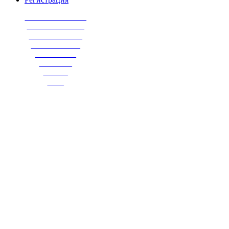
_______________
______________
_____________
____________
__________
________
______
____