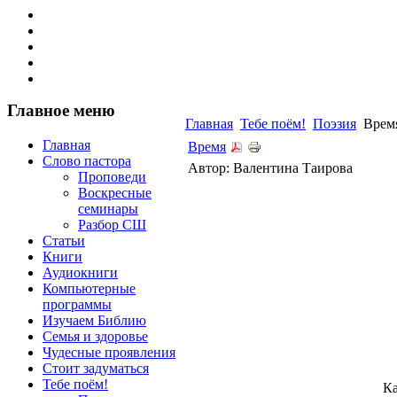
Главное меню
Главная
Тебе поём!
Поэзия
Врем
Главная
Время
Слово пастора
Автор: Валентина Таирова
Проповеди
Воскресные
семинары
Разбор СШ
Статьи
Книги
Аудиокниги
Компьютерные
программы
Изучаем Библию
Семья и здоровье
Чудесные проявления
Стоит задуматься
Тебе поём!
Ка