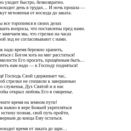
о уходит быстро, безвозвратно.
оходит день в трудах… И ночь прошла —
кут мгновенья от восхода до заката.
 все торопимся в своих делах
шать вопросы, что поставлены пред нами.
 замечаем мы, что стрелки на часах
ой ход не согласовывают с нами.
к надо время бережно хранить,
яться с Богом хоть на миг расстаться!
 милости Его просить, прощённым быть…
петь нам надо — к Господу подняться!
ё Господь Свой сдерживает час,
об стрелки не спешили к завершенью
о служенья, Дух Святой и в нас
обы открыл любовь Его в смиренье.
ните время на земном пути!
к важно в вере Божьей укрепляться
 истину познав, свой путь пройти,
верным до конца Ему остаться.
оходит время от заката до зари…