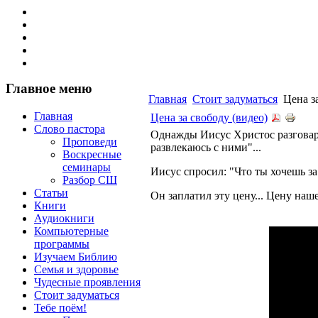
Главное меню
Главная
Стоит задуматься
Цена за
Главная
Цена за свободу (видео)
Слово пастора
Однажды Иисус Христос разговарив
Проповеди
развлекаюсь с ними"...
Воскресные
семинары
Иисус спросил: "Что ты хочешь за
Разбор СШ
Статьи
Он заплатил эту цену... Цену наш
Книги
Аудиокниги
Компьютерные
программы
Изучаем Библию
Семья и здоровье
Чудесные проявления
Стоит задуматься
Тебе поём!