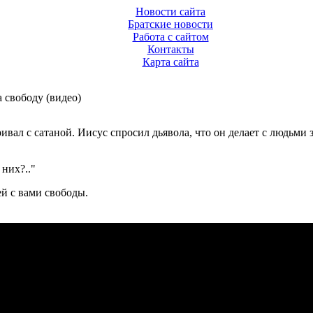
Новости сайта
Братские новости
Работа с сайтом
Контакты
Карта сайта
 свободу (видео)
ал с сатаной. Иисус спросил дьявола, что он делает с людьми зд
 них?.."
ей с вами свободы.