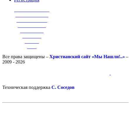
_______________
______________
_____________
____________
__________
________
______
____
Все права защищены –
Христианский сайт «Мы Нашли!..»
–
2009 - 2026
-
-
Техническая поддержка
С. Соседов