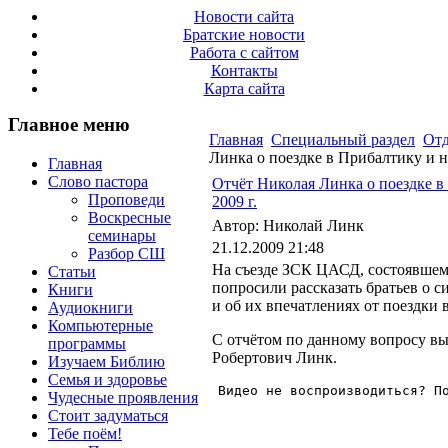
Новости сайта
Братские новости
Работа с сайтом
Контакты
Карта сайта
Главное меню
Главная
Специальный раздел
Отд
Линка о поездке в Прибалтику и н
Главная
Слово пастора
Отчёт Николая Линка о поездке в
Проповеди
2009 г.
Воскресные
Автор: Николай Линк
семинары
21.12.2009 21:48
Разбор СШ
На съезде ЗСК ЦАСД, состоявшемс
Статьи
попросили рассказать братьев о с
Книги
и об их впечатлениях от поездки 
Аудиокниги
Компьютерные
С отчётом по данному вопросу в
программы
Робертович Линк.
Изучаем Библию
Семья и здоровье
Видео не воспроизводиться? П
Чудесные проявления
Стоит задуматься
Тебе поём!