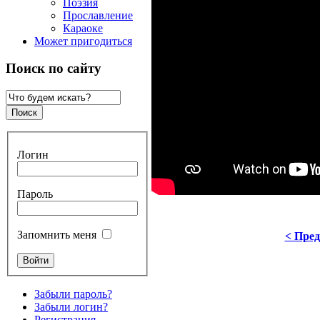
Поэзия
Прославление
Караоке
Может пригодиться
Поиск по сайту
Логин
Пароль
Запомнить меня
< Пре
Забыли пароль?
Забыли логин?
Регистрация