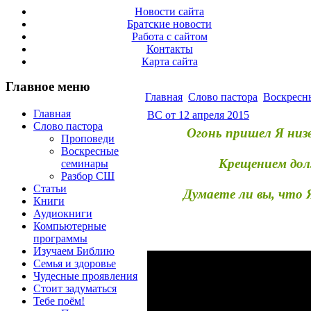
Новости сайта
Братские новости
Работа с сайтом
Контакты
Карта сайта
Главное меню
Главная
Слово пастора
Воскресн
Главная
ВС от 12 апреля 2015
Слово пастора
Огонь пришел Я низв
Проповеди
Воскресные
Крещением дол
семинары
Разбор СШ
Статьи
Думаете ли вы, что 
Книги
Аудиокниги
Компьютерные
программы
Изучаем Библию
Семья и здоровье
Чудесные проявления
Стоит задуматься
Тебе поём!