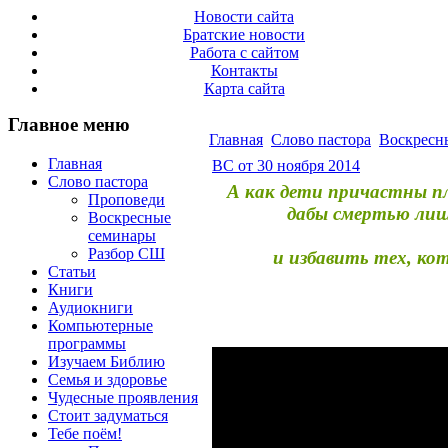
Новости сайта
Братские новости
Работа с сайтом
Контакты
Карта сайта
Главное меню
Главная
Слово пастора
Воскресн
Главная
ВС от 30 ноября 2014
Слово пастора
А как дети причастны п
Проповеди
дабы смертью лиш
Воскресные
семинары
Разбор СШ
и избавить тех, ко
Статьи
Книги
Аудиокниги
Компьютерные
программы
Изучаем Библию
Семья и здоровье
Чудесные проявления
Стоит задуматься
Тебе поём!