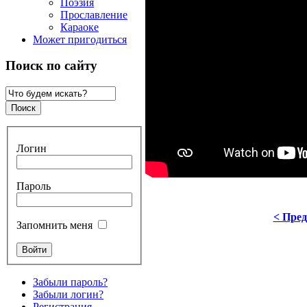
Поэзия
Прославление
Караоке
Может пригодиться
Поиск по сайту
Логин
Пароль
< Пре
Запомнить меня
Забыли пароль?
Забыли логин?
Регистрация