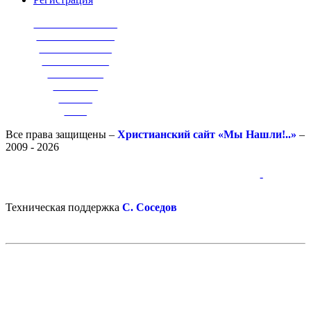
_______________
______________
_____________
____________
__________
________
______
____
Все права защищены –
Христианский сайт «Мы Нашли!..»
–
2009 - 2026
-
-
Техническая поддержка
С. Соседов