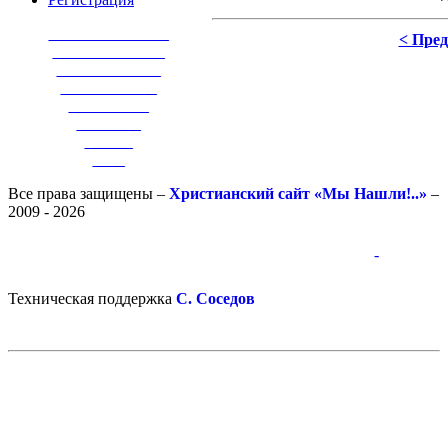
_______________
< Пре
______________
_____________
____________
__________
________
______
____
Все права защищены –
Христианский сайт «Мы Нашли!..»
–
2009 - 2026
-
-
Техническая поддержка
С. Соседов