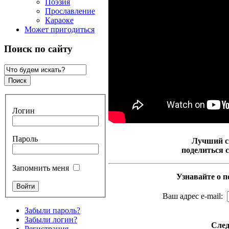
Поэзия
Прославление
Караоке
Может пригодиться
Поиск по сайту
Логин
Пароль
Лучший с
поделиться 
Запомнить меня
Узнавайте о п
Ваш адрес e-mail:
Забыли пароль?
Забыли логин?
След
Регистрация