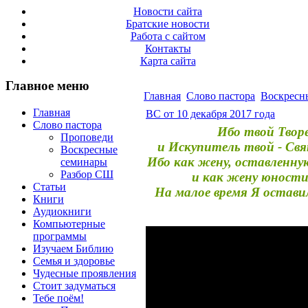
Новости сайта
Братские новости
Работа с сайтом
Контакты
Карта сайта
Главное меню
Главная
Слово пастора
Воскресн
Главная
ВС от 10 декабря 2017 года
Слово пастора
Ибо твой Творе
Проповеди
и Искупитель твой - Свя
Воскресные
Ибо как жену, оставленну
семинары
Разбор СШ
и как жену юности
Статьи
На малое время Я остави
Книги
Аудиокниги
Компьютерные
программы
Изучаем Библию
Семья и здоровье
Чудесные проявления
Стоит задуматься
Тебе поём!