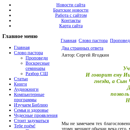
Новости сайта
Братские новости
Работа с сайтом
Контакты
Карта сайта
Главное меню
Главная
Слово пастора
Проповед
Главная
Два странных ответа
Слово пастора
Автор: Сергей Ягодкин
Проповеди
Воскресные
Уч
семинары
Разбор СШ
И говорит ему И
Статьи
гнезда, а Сын
Книги
Д
Аудиокниги
позвол
Компьютерные
программы
Н
Изучаем Библию
Семья и здоровье
Чудесные проявления
Стоит задуматься
Мы не замечаем тех благословени
Тебе поём!
этому мешают обычаи века сего, м