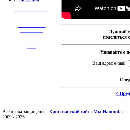
_______________
______________
_____________
____________
__________
Лучший с
________
поделиться 
______
____
Узнавайте о п
Ваш адрес e-mail:
След
< Пре
Все права защищены –
Христианский сайт «Мы Нашли!..»
–
2009 - 2026
-
-