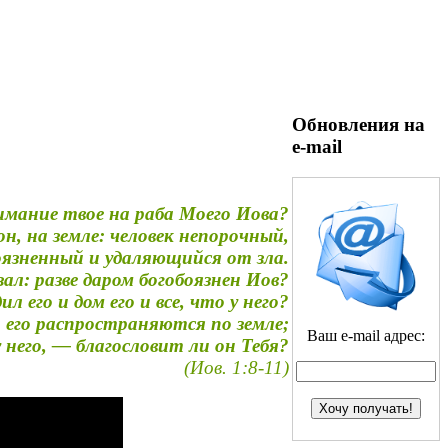
Обновления на
e-mail
имание твое на раба Моего Иова?
он, на земле: человек непорочный,
оязненный и удаляющийся от зла.
ал: разве даром богобоязнен Иов?
л его и дом его и все, что у него?
а его распространяются по земле;
Ваш e-mail адрес:
у него, — благословит ли он Тебя?
(Иов. 1:8-11)