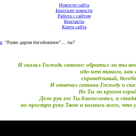
Новости сайта
Братские новости
Работа с сайтом
Контакты
Карта сайта
и
“Разве даром богобоязнен”… ты?
И сказал Господь сатане: обратил ли ты вн
ибо нет такого, как 
справедливый, богоб
И отвечал сатана Господу и сказ
Не Ты ли кругом огради
Дело рук его Ты благословил, и стад
но простри руку Твою и коснись всего, что 