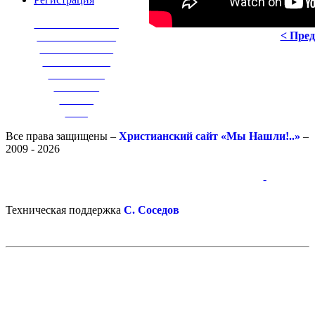
_______________
< Пре
______________
_____________
____________
__________
________
______
____
Все права защищены –
Христианский сайт «Мы Нашли!..»
–
2009 - 2026
-
-
Техническая поддержка
С. Соседов