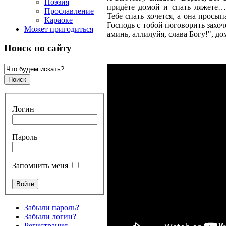
Поэзия
придёте домой и спать ляжете… 
Прославление
Тебе спать хочется, а она просып
Караоке
Господь с тобой поговорить захоче
Может пригодиться
аминь, аллилуйя, слава Богу!", д
Поиск по сайту
Логин
Пароль
Запомнить меня
Забыли пароль?
Забыли логин?
Регистрация