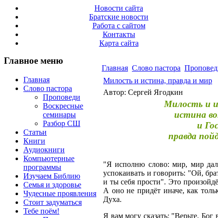
Новости сайта
Братские новости
Работа с сайтом
Контакты
Карта сайта
Главное меню
Главная
Слово пастора
Проповед
Главная
Милость и истина, правда и мир
Слово пастора
Автор: Сергей Ягодкин
Проповеди
Милость и и
Воскресные
истина во
семинары
Разбор СШ
и Го
Статьи
правда пой
Книги
Аудиокниги
Компьютерные
"Я исполню слово: мир, мир дал
программы
успокаивать и говорить: "Ой, бра
Изучаем Библию
и ты себя прости". Это произойдё
Семья и здоровье
А оно не придёт иначе, как тол
Чудесные проявления
Духа.
Стоит задуматься
Тебе поём!
Я вам могу сказать: "Верьте, Бог 