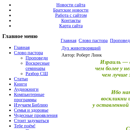
Новости сайта
Братские новости
Работа с сайтом
Контакты
Карта сайта
Главное меню
Главная
Слово пастора
Проповед
Главная
Дух животворящий
Слово пастора
Автор: Роберт Линк
Проповеди
Израиль — 
Воскресные
чем более у 
семинары
Разбор СШ
чем лучше 
Статьи
Книги
Аудиокниги
Ибо на
Компьютерные
воскликни 
программы
у оставленной
Изучаем Библию
Семья и здоровье
Чудесные проявления
Стоит задуматься
Тебе поём!
С