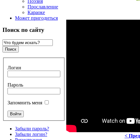
Поэзия
Прославление
Караоке
Может пригодиться
Поиск по сайту
Логин
Пароль
Запомнить меня
Забыли пароль?
Забыли логин?
< Пре
Регистрация