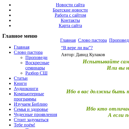
Новости сайта
Братские новости
Работа с сайтом
Контакты
Карта сайта
Главное меню
Главная
Слово пастора
Проповед
Главная
“В вере ли вы”?
Слово пастора
Автор: Давид Кулаков
Проповеди
Испытывайте самих
Воскресные
Или вы н
семинары
Разбор СШ
Статьи
Книги
Аудиокниги
Ибо в вас должны быть т
Компьютерные
программы
Изучаем Библию
Ибо кто отличае
Семья и здоровье
Чудесные проявления
А если 
Стоит задуматься
Тебе поём!