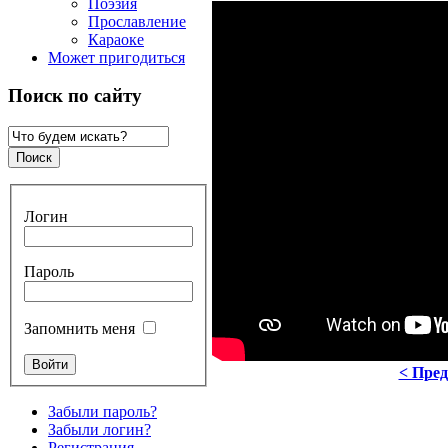
Поэзия
Прославление
Караоке
Может пригодиться
Поиск по сайту
Логин
Пароль
Запомнить меня
< Пре
Забыли пароль?
Забыли логин?
Регистрация