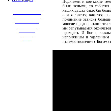
Поднимем и кое-какие темы
были ясными, то события 
_______________
наших душах было бы больше
______________
они являются, кажется, н
_____________
понимание зависит больше 
____________
многие предпочитают эти т
__________
мы запутываемся окончате
________
проходит. И Бог с кажды
______
непонятным и удалённым о
____
взаимоотношения с Богом с