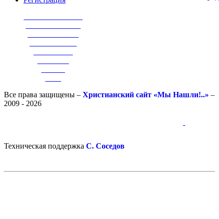
_______________
______________
_____________
____________
__________
________
______
____
Все права защищены –
Христианский сайт «Мы Нашли!..»
–
2009 - 2026
-
-
Техническая поддержка
С. Соседов