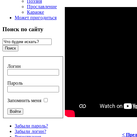
Поэзия
Прославление
Караоке
Может пригодиться
Поиск по сайту
Логин
Пароль
Запомнить меня
Забыли пароль?
Забыли логин?
< Пре
Регистрация