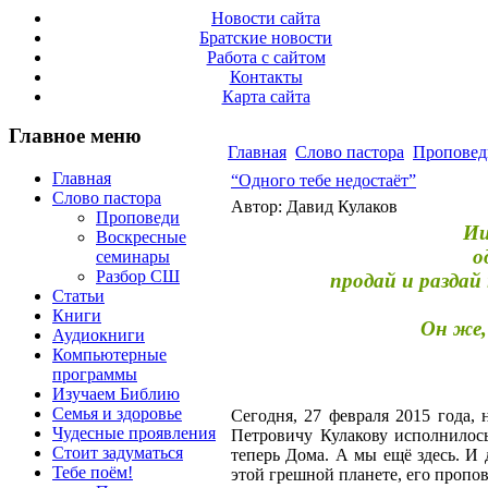
Новости сайта
Братские новости
Работа с сайтом
Контакты
Карта сайта
Главное меню
Главная
Слово пастора
Проповед
Главная
“Одного тебе недостаёт”
Слово пастора
Автор: Давид Кулаков
Проповеди
Ии
Воскресные
о
семинары
Разбор СШ
продай и раздай
Статьи
Книги
Он же,
Аудиокниги
Компьютерные
программы
Изучаем Библию
Семья и здоровье
Сегодня, 27 февраля 2015 года,
Чудесные проявления
Петровичу Кулакову исполнилось
Стоит задуматься
теперь Дома. А мы ещё здесь. И
Тебе поём!
этой грешной планете, его пропов