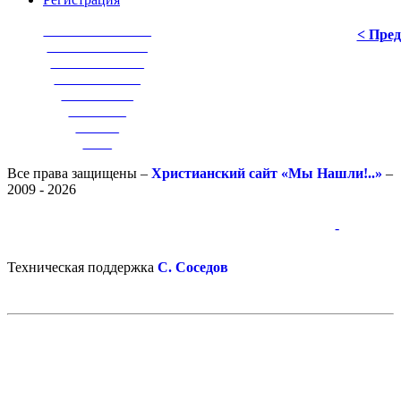
_______________
< Пре
______________
_____________
____________
__________
________
______
____
Все права защищены –
Христианский сайт «Мы Нашли!..»
–
2009 - 2026
-
-
Техническая поддержка
С. Соседов