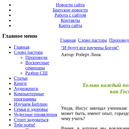
Новости сайта
Братские новости
Работа с сайтом
Контакты
Карта сайта
Главное меню
Главная
Слово пастора
Проповед
Главная
“И будут все научены Богом”
Слово пастора
Автор: Роберт Линк
Проповеди
Воскресные
семинары
Разбор СШ
Статьи
Книги
Только каждый пос
Аудиокниги
как Гос
Компьютерные
программы
Изучаем Библию
Уходя, Иисус завещал ученикам: 
Семья и здоровье
может быть, имеют опыт, гораз
Чудесные проявления
чему учить?
Стоит задуматься
Тебе поём!
Время, в которое мы вовлекаем