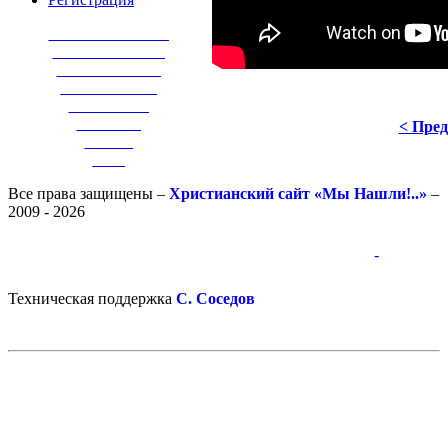
_______________
______________
_____________
____________
__________
________
< Пре
______
____
Все права защищены –
Христианский сайт «Мы Нашли!..»
–
2009 - 2026
-
-
Техническая поддержка
С. Соседов