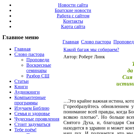
Новости сайта
Братские новости
Работа с сайтом
Контакты
Карта сайта
Главное меню
Главная
Слово пастора
Проповед
Главная
Какой багаж мы собираем?
Слово пастора
Автор: Роберт Линк
Проповеди
Воскресные
да
семинары
Разбор СШ
Сия 
Статьи
истинн
Книги
Аудиокниги
Компьютерные
…Это крайне важная истина, кот
программы
["преобразуйтесь обновлением 
Изучаем Библию
понимание всей правды, когда Бог
Семья и здоровье
всякою плотью". Но больше все
Чудесные проявления
Святого Духа, и, благодаря Св
Стоит задуматься
находится в здравии и может ко
Тебе поём!
наш дух. И получается, что мы