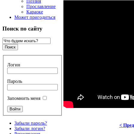
Поэзия
Прославление
Караоке
Может пригодиться
Поиск по сайту
Логин
Пароль
Запомнить меня
Забыли пароль?
< Пре
Забыли логин?
Регистрация