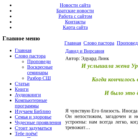
Новости сайта
Братские новости
Работа с сайтом
Контакты
Карта сайта
Главное меню
Главная
Слово пастора
Проповед
Главная
Давид и Вирсавия
Слово пастора
Автор: Эдуард Линк
Проповеди
И услышала жена Ури
Воскресные
семинары
Разбор СШ
Когда кончилось в
Статьи
Книги
И было это д
Аудиокниги
Компьютерные
программы
Я чувствую Его близость. Иногда 
Изучаем Библию
Он непостижим, загадочен и н
Семья и здоровье
устроены: нам всегда легко, ко
Чудесные проявления
тревожит…
Стоит задуматься
Тебе поём!