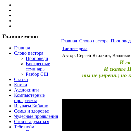
Главное меню
Главная
Слово пастора
Проповед
Главная
Тайные дела
Слово пастора
Автор: Сергей Ягодкин, Владим
Проповеди
И ск
Воскресные
И сказал Н
семинары
Разбор СШ
ты не умрешь; но 
Статьи
Книги
Аудиокниги
Компьютерные
программы
Изучаем Библию
Семья и здоровье
Чудесные проявления
Стоит задуматься
Тебе поём!