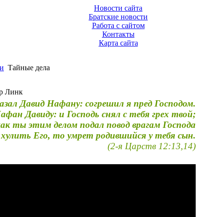
Новости сайта
Братские новости
Работа с сайтом
Контакты
Карта сайта
и
Тайные дела
ир Линк
азал Давид Нафану: согрешил я пред Господом.
афан Давиду: и Господь снял с тебя грех твой;
как ты этим делом подал повод врагам Господа
хулить Его, то умрет родившийся у тебя сын.
(2-я Царств 12:13,14)