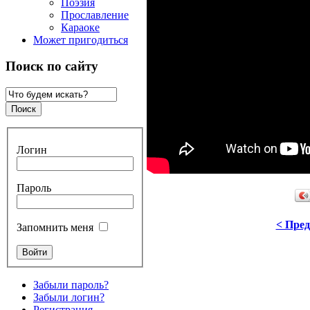
Поэзия
Прославление
Караоке
Может пригодиться
Поиск по сайту
Логин
Пароль
< Пре
Запомнить меня
Забыли пароль?
Забыли логин?
Регистрация