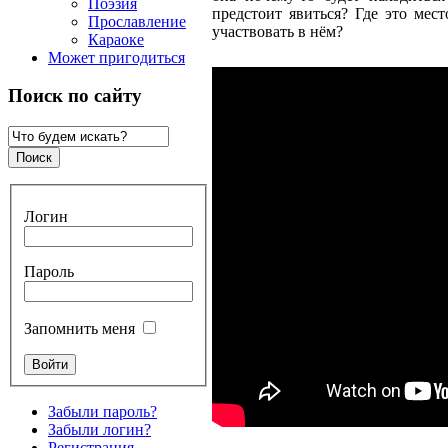
Поэзия
предстоит явиться? Где это мес
Прославление
участвовать в нём?
Караоке
Может пригодиться
Поиск по сайту
Логин
Пароль
Запомнить меня
Забыли пароль?
Забыли логин?
Регистрация