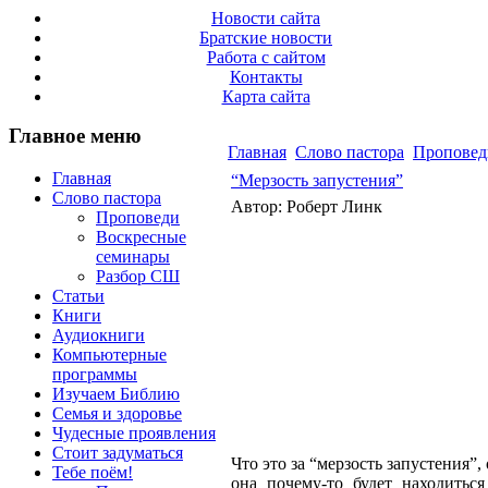
Новости сайта
Братские новости
Работа с сайтом
Контакты
Карта сайта
Главное меню
Главная
Слово пастора
Проповед
Главная
“Мерзость запустения”
Слово пастора
Автор: Роберт Линк
Проповеди
Воскресные
семинары
Разбор СШ
Статьи
Книги
Аудиокниги
Компьютерные
программы
Изучаем Библию
Семья и здоровье
Чудесные проявления
Стоит задуматься
Что это за “мерзость запустения”
Тебе поём!
она почему-то будет находитьс