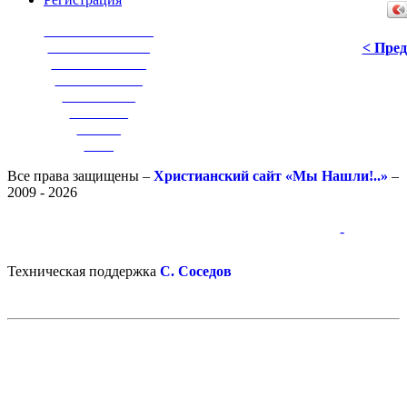
_______________
______________
< Пре
_____________
____________
__________
________
______
____
Все права защищены –
Христианский сайт «Мы Нашли!..»
–
2009 - 2026
-
-
Техническая поддержка
С. Соседов