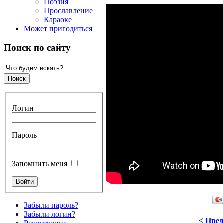
Поэзия
Прославление
Караоке
Может пригодиться
Поиск по сайту
Логин
Пароль
Запомнить меня
Забыли пароль?
Забыли логин?
< Пре
Регистрация